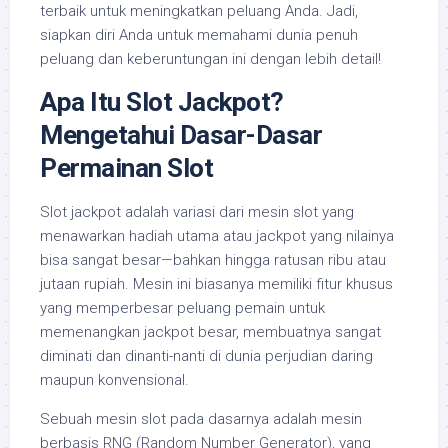
terbaik untuk meningkatkan peluang Anda. Jadi,
siapkan diri Anda untuk memahami dunia penuh
peluang dan keberuntungan ini dengan lebih detail!
Apa Itu Slot Jackpot?
Mengetahui Dasar-Dasar
Permainan Slot
Slot jackpot adalah variasi dari mesin slot yang
menawarkan hadiah utama atau jackpot yang nilainya
bisa sangat besar—bahkan hingga ratusan ribu atau
jutaan rupiah. Mesin ini biasanya memiliki fitur khusus
yang memperbesar peluang pemain untuk
memenangkan jackpot besar, membuatnya sangat
diminati dan dinanti-nanti di dunia perjudian daring
maupun konvensional.
Sebuah mesin slot pada dasarnya adalah mesin
berbasis RNG (Random Number Generator), yang