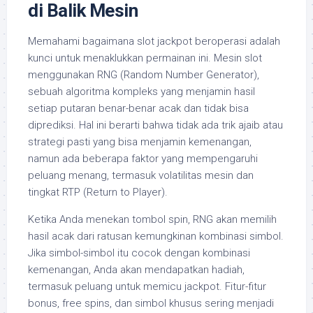
di Balik Mesin
Memahami bagaimana slot jackpot beroperasi adalah
kunci untuk menaklukkan permainan ini. Mesin slot
menggunakan RNG (Random Number Generator),
sebuah algoritma kompleks yang menjamin hasil
setiap putaran benar-benar acak dan tidak bisa
diprediksi. Hal ini berarti bahwa tidak ada trik ajaib atau
strategi pasti yang bisa menjamin kemenangan,
namun ada beberapa faktor yang mempengaruhi
peluang menang, termasuk volatilitas mesin dan
tingkat RTP (Return to Player).
Ketika Anda menekan tombol spin, RNG akan memilih
hasil acak dari ratusan kemungkinan kombinasi simbol.
Jika simbol-simbol itu cocok dengan kombinasi
kemenangan, Anda akan mendapatkan hadiah,
termasuk peluang untuk memicu jackpot. Fitur-fitur
bonus, free spins, dan simbol khusus sering menjadi