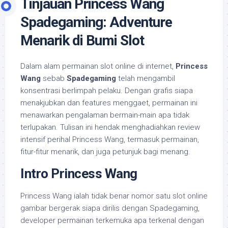
Tinjauan Princess Wang
Spadegaming: Adventure
Menarik di Bumi Slot
Dalam alam permainan slot online di internet,
Princess
Wang
sebab
Spadegaming
telah mengambil
konsentrasi berlimpah pelaku. Dengan grafis siapa
menakjubkan dan features menggaet, permainan ini
menawarkan pengalaman bermain-main apa tidak
terlupakan. Tulisan ini hendak menghadiahkan review
intensif perihal Princess Wang, termasuk permainan,
fitur-fitur menarik, dan juga petunjuk bagi menang.
Intro Princess Wang
Princess Wang ialah tidak benar nomor satu slot online
gambar bergerak siapa dirilis dengan Spadegaming,
developer permainan terkemuka apa terkenal dengan