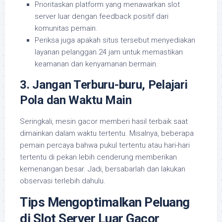
Prioritaskan platform yang menawarkan slot
server luar dengan feedback positif dari
komunitas pemain.
Periksa juga apakah situs tersebut menyediakan
layanan pelanggan 24 jam untuk memastikan
keamanan dan kenyamanan bermain.
3. Jangan Terburu-buru, Pelajari
Pola dan Waktu Main
Seringkali, mesin gacor memberi hasil terbaik saat
dimainkan dalam waktu tertentu. Misalnya, beberapa
pemain percaya bahwa pukul tertentu atau hari-hari
tertentu di pekan lebih cenderung memberikan
kemenangan besar. Jadi, bersabarlah dan lakukan
observasi terlebih dahulu.
Tips Mengoptimalkan Peluang
di Slot Server Luar Gacor