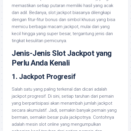
memastikan setiap putaran memiliki hasil yang acak
dan adil. Bedanya, slot jackpot biasanya dilengkapi
dengan fitur-fitur bonus dan simbol khusus yang bisa
memicu berbagai macam jackpot, mulai dari yang
kecil hingga yang super besar, tergantung jenis dan
tingkat kesulitan pemicunya.
Jenis-Jenis Slot Jackpot yang
Perlu Anda Kenali
1. Jackpot Progresif
Salah satu yang paling terkenal dan dicari adalah
jackpot progresif. Di sini, setiap taruhan dari pemain
yang berpartisipasi akan menambah jumlah jackpot
secara akumulatif. Jadi, semakin banyak pemain yang
bermain, semakin besar pula jackpotnya. Contohnya
adalah mesin slot online yang mengumpulkan