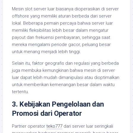
Mesin slot server luar biasanya dioperasikan di server
offshore yang memiliki aturan berbeda dari server
lokal. Beberapa pemain percaya bahwa server luar
memiliki fleksibilitas lebih besar dalam mengatur
payout dan frekuensi pembayaran, sehingga saat
mereka mengalami periode gacor, peluang besar
untuk menang menjadi lebih tinggi.
Selain itu, faktor geografis dan regulasi yang berbeda
juga membuka kemungkinan bahwa mesin di server
luar dapat lebih mudah dimanipulasi atau dioptimalkan
untuk memberikan kemenangan besar dalam waktu
tertentu.
3. Kebijakan Pengelolaan dan
Promosi dari Operator
Partner operator
teko777
dari server luar seringkali