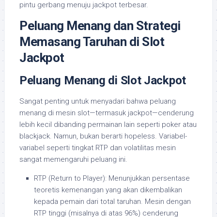
pintu gerbang menuju jackpot terbesar.
Peluang Menang dan Strategi
Memasang Taruhan di Slot
Jackpot
Peluang Menang di Slot Jackpot
Sangat penting untuk menyadari bahwa peluang
menang di mesin slot—termasuk jackpot—cenderung
lebih kecil dibanding permainan lain seperti poker atau
blackjack. Namun, bukan berarti hopeless. Variabel-
variabel seperti tingkat RTP dan volatilitas mesin
sangat memengaruhi peluang ini.
RTP (Return to Player): Menunjukkan persentase
teoretis kemenangan yang akan dikembalikan
kepada pemain dari total taruhan. Mesin dengan
RTP tinggi (misalnya di atas 96%) cenderung