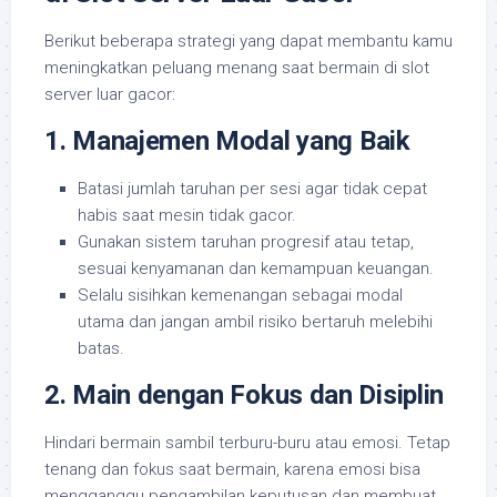
Berikut beberapa strategi yang dapat membantu kamu
meningkatkan peluang menang saat bermain di slot
server luar gacor:
1. Manajemen Modal yang Baik
Batasi jumlah taruhan per sesi agar tidak cepat
habis saat mesin tidak gacor.
Gunakan sistem taruhan progresif atau tetap,
sesuai kenyamanan dan kemampuan keuangan.
Selalu sisihkan kemenangan sebagai modal
utama dan jangan ambil risiko bertaruh melebihi
batas.
2. Main dengan Fokus dan Disiplin
Hindari bermain sambil terburu-buru atau emosi. Tetap
tenang dan fokus saat bermain, karena emosi bisa
mengganggu pengambilan keputusan dan membuat