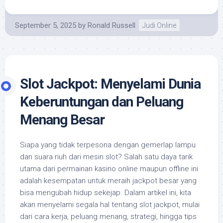
September 5, 2025
by
Ronald Russell
Judi Online
Slot Jackpot: Menyelami Dunia
Keberuntungan dan Peluang
Menang Besar
Siapa yang tidak terpesona dengan gemerlap lampu
dan suara riuh dari mesin slot? Salah satu daya tarik
utama dari permainan kasino online maupun offline ini
adalah kesempatan untuk meraih jackpot besar yang
bisa mengubah hidup sekejap. Dalam artikel ini, kita
akan menyelami segala hal tentang slot jackpot, mulai
dari cara kerja, peluang menang, strategi, hingga tips