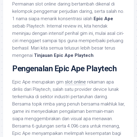
Permainan slot online daring bertambah dikenal di
kelompok penggemar perjudian daring, serta salah no.
1 nama siapa menarik konsentrasi ialah
Epic Ape
sebab Playtech. Internal review ini, kita hendak
meninjau dengan intensif perihal gim ini, mulai asal ciri-
ciri menggaet sampai tips guna memperbaiki peluang
berhasil. Mari kita semua telusuri lebih besar terus
mengenai
Tinjauan Epic Ape Playtech
.
Pengenalan Epic Ape Playtech
Epic Ape merupakan gim
slot online
rekaman apa
dirilis dari Playtech, salah satu provider device lunak
terkemuka di sektor industri pertaruhan daring.
Bersama topik rimba yang penuh bersama makhluk liar,
game ini menyediakan pengalaman bermain-main
siapa menggembirakan dan visual apa menawan.
Bersama 6 gulungan serta 4.096 cara untuk menang,
Epic Ape menyampaikan melimpah kesempatan bagi