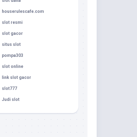
slot dana
houserulescafe.com
slot resmi
slot gacor
situs slot
pompa303
slot online
link slot gacor
slot777
Judi slot