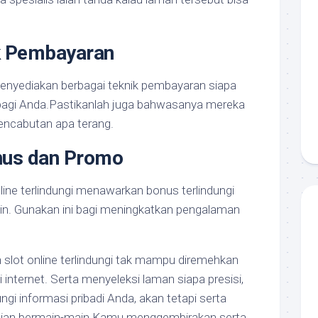
ik Pembayaran
menyediakan berbagai teknik pembayaran siapa
bagi Anda.Pastikanlah juga bahwasanya mereka
encabutan apa terang.
nus dan Promo
line terlindungi menawarkan bonus terlindungi
lain. Gunakan ini bagi meningkatkan pengalaman
slot online terlindungi tak mampu diremehkan
i internet. Serta menyeleksi laman siapa presisi,
i informasi pribadi Anda, akan tetapi serta
dian bermain-main Kamu menggembirakan serta