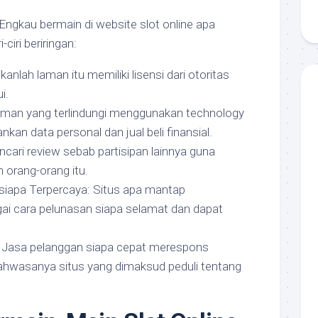
ngkau bermain di website slot online apa
i-ciri beriringan:
kanlah laman itu memiliki lisensi dari otoritas
i.
man yang terlindungi menggunakan technology
n data personal dan jual beli finansial.
cari review sebab partisipan lainnya guna
 orang-orang itu.
iapa Terpercaya: Situs apa mantap
i cara pelunasan siapa selamat dan dapat
 Jasa pelanggan siapa cepat merespons
hwasanya situs yang dimaksud peduli tentang