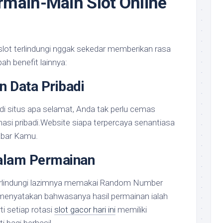
main-Main Slot Online
lot terlindungi nggak sekedar memberikan rasa
ah benefit lainnya:
n Data Pribadi
i situs apa selamat, Anda tak perlu cemas
masi pribadi.Website siapa terpercaya senantiasa
abar Kamu.
dalam Permainan
terlindungi lazimnya memakai Random Number
menyatakan bahwasanya hasil permainan ialah
rti setiap rotasi
slot gacor hari ini
memiliki