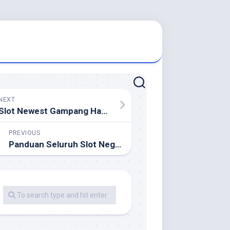
NEXT
Slot Newest Gampang Hadiah Besar: Bimbingan Lengkap untuk Menang Besar
PREVIOUS
Panduan Seluruh Slot Negara Indonesia: Rebut Game dan juga Rasakan Pengalaman Bermain