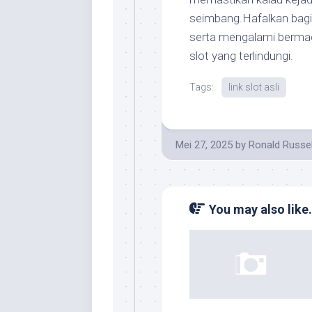
seimbang.Hafalkan bagi 
serta mengalami berma
slot yang terlindungi.
Tags:
link slot asli
Mei 27, 2025
by
Ronald Russel
You may also like.