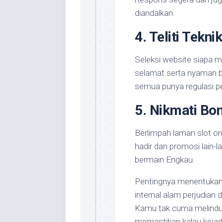
diandalkan.
4. Teliti Tekn
Seleksi website siapa 
selamat serta nyaman 
semua punya regulasi p
5. Nikmati Bo
Berlimpah laman slot on
hadir dan promosi lain-
bermain Engkau.
Pentingnya menentukan 
internal alam perjudian d
Kamu tak cuma melindung
memastikan kalau keja