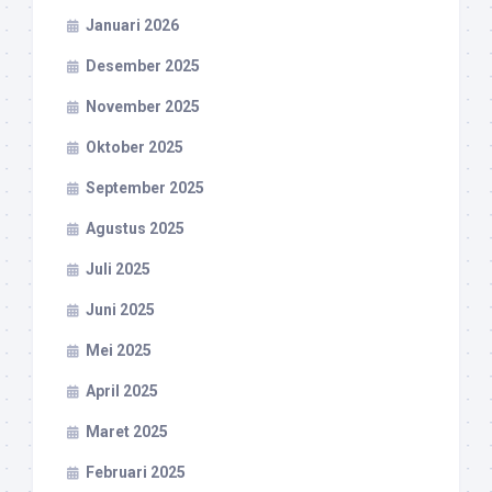
Januari 2026
Desember 2025
November 2025
Oktober 2025
September 2025
Agustus 2025
Juli 2025
Juni 2025
Mei 2025
April 2025
Maret 2025
Februari 2025