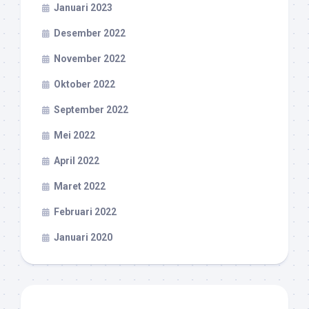
Januari 2023
Desember 2022
November 2022
Oktober 2022
September 2022
Mei 2022
April 2022
Maret 2022
Februari 2022
Januari 2020