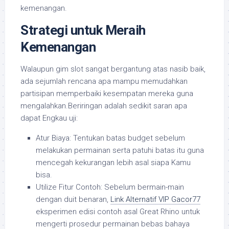
kemenangan.
Strategi untuk Meraih
Kemenangan
Walaupun gim slot sangat bergantung atas nasib baik,
ada sejumlah rencana apa mampu memudahkan
partisipan memperbaiki kesempatan mereka guna
mengalahkan.Beriringan adalah sedikit saran apa
dapat Engkau uji:
Atur Biaya: Tentukan batas budget sebelum
melakukan permainan serta patuhi batas itu guna
mencegah kekurangan lebih asal siapa Kamu
bisa.
Utilize Fitur Contoh: Sebelum bermain-main
dengan duit benaran,
Link Alternatif VIP Gacor77
eksperimen edisi contoh asal Great Rhino untuk
mengerti prosedur permainan bebas bahaya