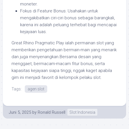
moneter.
Fokus di Feature Bonus: Usahakan untuk
mengakibatkan ciri-ciri bonus sebagai barangkali,
karena ini adalah peluang terhebat bagi mencapai
kejayaan luas.
Great Rhino Pragmatic Play ialah permainan slot yang
memberikan pengetahuan bermain-main yang menarik
dan juga menyenangkan.Bersama desain yang
menggaet, bermacam-macam fitur bonus, serta
kapasitas kejayaan siapa tinggi, nggak kaget apabila
gim ini menjadi favorit di kelompok pelaku slot.
Tags:
agen slot
Juni 5, 2025
by
Ronald Russell
Slot Indonesia