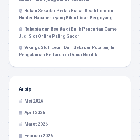
Bukan Sekadar Pedas Biasa: Kisah London
Hunter Habanero yang Bikin Lidah Bergoyang
Rahasia dan Realita di Balik Pencarian Game
Judi Slot Online Paling Gacor
Vikings Slot: Lebih Dari Sekadar Putaran, Ini
Pengalaman Bertaruh di Dunia Nordik
Arsip
Mei 2026
April 2026
Maret 2026
Februari 2026