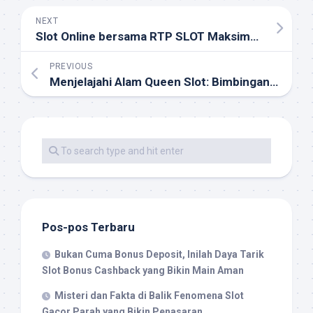
NEXT
Slot Online bersama RTP SLOT Maksimum: Petunjuk Lengkap untuk Sekumpulan Pemain
PREVIOUS
Menjelajahi Alam Queen Slot: Bimbingan Lengkap guna Partisipan Slot Online Online
Pos-pos Terbaru
Bukan Cuma Bonus Deposit, Inilah Daya Tarik
Slot Bonus Cashback yang Bikin Main Aman
Misteri dan Fakta di Balik Fenomena Slot
Gacor Parah yang Bikin Penasaran