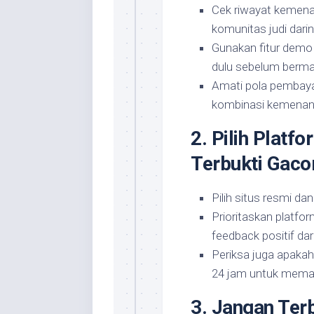
Cek riwayat kemenan
komunitas judi darin
Gunakan fitur demo
dulu sebelum bermai
Amati pola pembaya
kombinasi kemenan
2. Pilih Platf
Terbukti Gaco
Pilih situs resmi dan
Prioritaskan platfo
feedback positif da
Periksa juga apaka
24 jam untuk mema
3. Jangan Terb