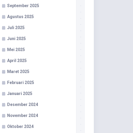
September 2025
Agustus 2025
Juli 2025
Juni 2025
Mei 2025
April 2025
Maret 2025
Februari 2025
Januari 2025
Desember 2024
November 2024
Oktober 2024