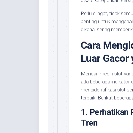
bisa dikategorikan sebag
Perlu diingat, tidak sem
penting untuk mengenal 
dikenal sering memberi
Cara Mengid
Luar Gacor 
Mencari mesin slot yang
ada beberapa indikator
mengidentifikasi slot se
terbaik. Berikut beberap
1. Perhatikan
Tren