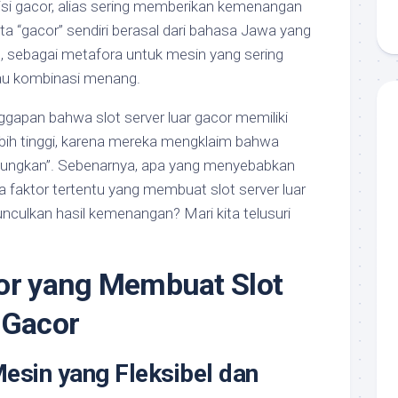
si gacor, alias sering memberikan kemenangan
ta “gacor” sendiri berasal dari bahasa Jawa yang
g”, sebagai metafora untuk mesin yang sering
au kombinasi menang.
gapan bahwa slot server luar gacor memiliki
bih tinggi, karena mereka mengklaim bahwa
ntungkan”. Sebenarnya, apa yang menyebabkan
a faktor tertentu yang membuat slot server luar
nculkan hasil kemenangan? Mari kita telusuri
or yang Membuat Slot
 Gacor
Mesin yang Fleksibel dan