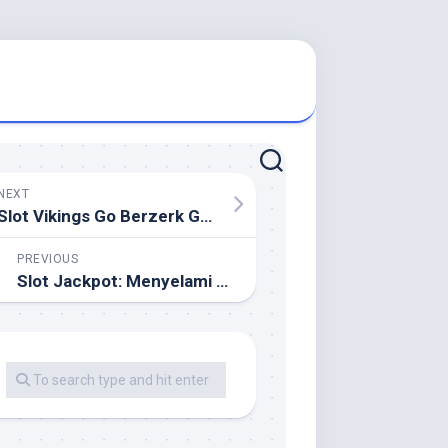
NEXT
Slot Vikings Go Berzerk Gacor: Rahasia Menang Besar di Mesin Slot Viking yang Sedang Naik Daun
PREVIOUS
Slot Jackpot: Menyelami Dunia Keberuntungan dan Peluang Menang Besar