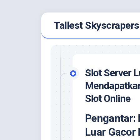
Skip
Tallest Skyscrapers
to
content
Slot Server 
Mendapatkan
Slot Online
Pengantar: 
Luar Gacor 