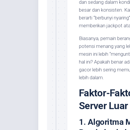
dan sedang dalam kondi
besar dan konsisten. Ka
berarti “berbunyi nyarin
memberikan jackpot at
Biasanya, pemain berang
potensi menang yang le
mesin ini lebih “mengu
hal ini? Apakah benar ad
gacor lebih sering memu
lebih dalam.
Faktor-Fakt
Server Luar
1. Algoritma 