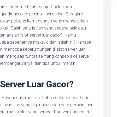
mesin slot online telah menjadi salah satu
igandrungi oleh pecinta judi daring. Beragam
ik, dan peluang kemenangan yang menggiurkan
ikat. Salah satu istilah yang sedang naik daun
an adalah “slot server luar gacor”. Kamu
 apa sebenarnya maksud dari istilah ini? Kenapa
n mencoba keberuntungan di slot server luar
 akan mengulas tuntas tentang konsep slot server
 mempengaruhinya, dan tips untuk meraih
t Server Luar Gacor?
pembahasan, mari kita bahas secara sederhana.
dalah istilah yang digunakan oleh para pemain judi
ut mesin slot yang berada di server luar negeri