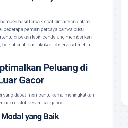
 memberi hasil terbaik saat dimainkan dalam
ya, beberapa pemain percaya bahwa pukul
tertentu di pekan lebih cenderung memberikan
 bersabarlah dan lakukan observasi terlebih
ptimalkan Peluang di
 Luar Gacor
tegi yang dapat membantu kamu meningkatkan
main di slot server luar gacor:
 Modal yang Baik