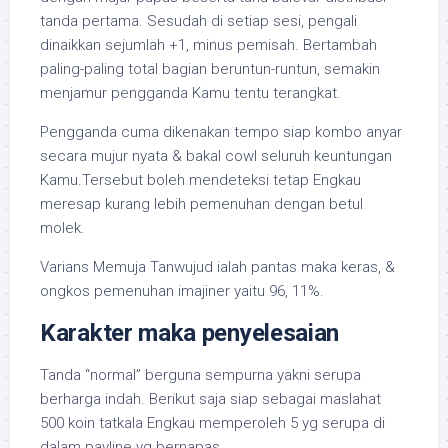
tanda pertama. Sesudah di setiap sesi, pengali
dinaikkan sejumlah +1, minus pemisah. Bertambah
paling-paling total bagian beruntun-runtun, semakin
menjamur pengganda Kamu tentu terangkat.
Pengganda cuma dikenakan tempo siap kombo anyar
secara mujur nyata & bakal cowl seluruh keuntungan
Kamu.Tersebut boleh mendeteksi tetap Engkau
meresap kurang lebih pemenuhan dengan betul
molek.
Varians Memuja Tanwujud ialah pantas maka keras, &
ongkos pemenuhan imajiner yaitu 96, 11%.
Karakter maka penyelesaian
Tanda “normal” berguna sempurna yakni serupa
berharga indah. Berikut saja siap sebagai maslahat
500 koin tatkala Engkau memperoleh 5 yg serupa di
dalam payline yg bernapas.