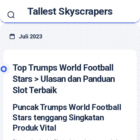
Skip
Tallest Skyscrapers
to
content
Juli 2023
Top Trumps World Football
Stars > Ulasan dan Panduan
Slot Terbaik
Puncak Trumps World Football
Stars tenggang Singkatan
Produk Vital