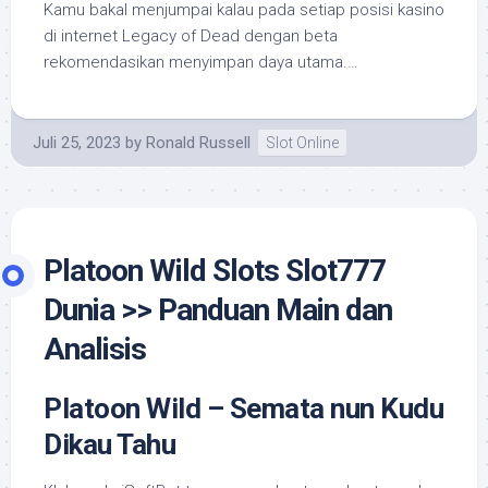
Kamu bakal menjumpai kalau pada setiap posisi kasino
di internet Legacy of Dead dengan beta
rekomendasikan menyimpan daya utama.…
Juli 25, 2023
by
Ronald Russell
Slot Online
Platoon Wild Slots Slot777
Dunia >> Panduan Main dan
Analisis
Platoon Wild – Semata nun Kudu
Dikau Tahu