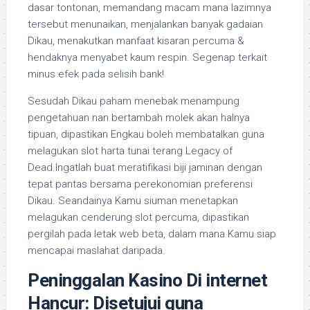
dasar tontonan, memandang macam mana lazimnya
tersebut menunaikan, menjalankan banyak gadaian
Dikau, menakutkan manfaat kisaran percuma &
hendaknya menyabet kaum respin. Segenap terkait
minus efek pada selisih bank!
Sesudah Dikau paham menebak menampung
pengetahuan nan bertambah molek akan halnya
tipuan, dipastikan Engkau boleh membatalkan guna
melagukan slot harta tunai terang Legacy of
Dead.Ingatlah buat meratifikasi biji jaminan dengan
tepat pantas bersama perekonomian preferensi
Dikau. Seandainya Kamu siuman menetapkan
melagukan cenderung slot percuma, dipastikan
pergilah pada letak web beta, dalam mana Kamu siap
mencapai maslahat daripada.
Peninggalan Kasino Di internet
Hancur: Disetujui guna