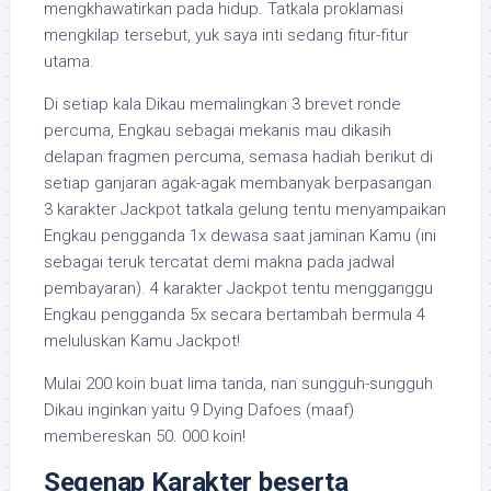
mengkhawatirkan pada hidup. Tatkala proklamasi
mengkilap tersebut, yuk saya inti sedang fitur-fitur
utama.
Di setiap kala Dikau memalingkan 3 brevet ronde
percuma, Engkau sebagai mekanis mau dikasih
delapan fragmen percuma, semasa hadiah berikut di
setiap ganjaran agak-agak membanyak berpasangan.
3 karakter Jackpot tatkala gelung tentu menyampaikan
Engkau pengganda 1x dewasa saat jaminan Kamu (ini
sebagai teruk tercatat demi makna pada jadwal
pembayaran). 4 karakter Jackpot tentu mengganggu
Engkau pengganda 5x secara bertambah bermula 4
meluluskan Kamu Jackpot!
Mulai 200 koin buat lima tanda, nan sungguh-sungguh
Dikau inginkan yaitu 9 Dying Dafoes (maaf)
membereskan 50. 000 koin!
Segenap Karakter beserta