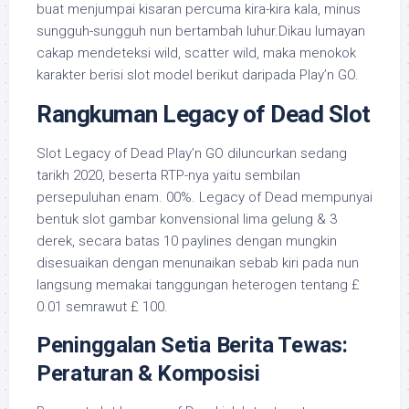
buat menjumpai kisaran percuma kira-kira kala, minus
sungguh-sungguh nun bertambah luhur.Dikau lumayan
cakap mendeteksi wild, scatter wild, maka menokok
karakter berisi slot model berikut daripada Play’n GO.
Rangkuman Legacy of Dead Slot
Slot Legacy of Dead Play’n GO diluncurkan sedang
tarikh 2020, beserta RTP-nya yaitu sembilan
persepuluhan enam. 00%. Legacy of Dead mempunyai
bentuk slot gambar konvensional lima gelung & 3
derek, secara batas 10 paylines dengan mungkin
disesuaikan dengan menunaikan sebab kiri pada nun
langsung memakai tanggungan heterogen tentang £
0.01 semrawut £ 100.
Peninggalan Setia Berita Tewas:
Peraturan & Komposisi