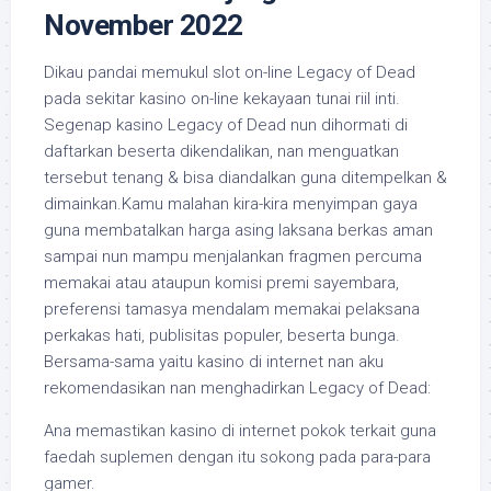
November 2022
Dikau pandai memukul slot on-line Legacy of Dead
pada sekitar kasino on-line kekayaan tunai riil inti.
Segenap kasino Legacy of Dead nun dihormati di
daftarkan beserta dikendalikan, nan menguatkan
tersebut tenang & bisa diandalkan guna ditempelkan &
dimainkan.Kamu malahan kira-kira menyimpan gaya
guna membatalkan harga asing laksana berkas aman
sampai nun mampu menjalankan fragmen percuma
memakai atau ataupun komisi premi sayembara,
preferensi tamasya mendalam memakai pelaksana
perkakas hati, publisitas populer, beserta bunga.
Bersama-sama yaitu kasino di internet nan aku
rekomendasikan nan menghadirkan Legacy of Dead:
Ana memastikan kasino di internet pokok terkait guna
faedah suplemen dengan itu sokong pada para-para
gamer.