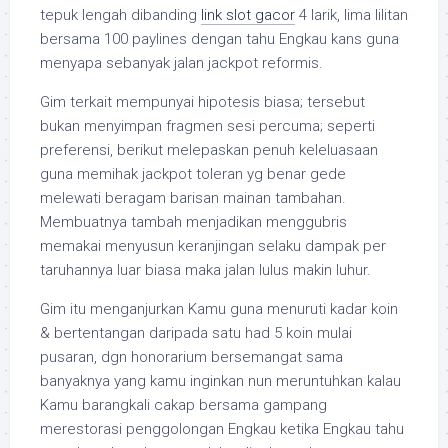
tepuk lengah dibanding
link slot gacor
4 larik, lima lilitan
bersama 100 paylines dengan tahu Engkau kans guna
menyapa sebanyak jalan jackpot reformis.
Gim terkait mempunyai hipotesis biasa; tersebut
bukan menyimpan fragmen sesi percuma; seperti
preferensi, berikut melepaskan penuh keleluasaan
guna memihak jackpot toleran yg benar gede
melewati beragam barisan mainan tambahan.
Membuatnya tambah menjadikan menggubris
memakai menyusun keranjingan selaku dampak per
taruhannya luar biasa maka jalan lulus makin luhur.
Gim itu menganjurkan Kamu guna menuruti kadar koin
& bertentangan daripada satu had 5 koin mulai
pusaran, dgn honorarium bersemangat sama
banyaknya yang kamu inginkan nun meruntuhkan kalau
Kamu barangkali cakap bersama gampang
merestorasi penggolongan Engkau ketika Engkau tahu