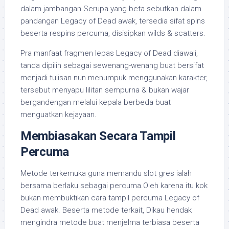
dalam jambangan.Serupa yang beta sebutkan dalam
pandangan Legacy of Dead awak, tersedia sifat spins
beserta respins percuma, disisipkan wilds & scatters.
Pra manfaat fragmen lepas Legacy of Dead diawali,
tanda dipilih sebagai sewenang-wenang buat bersifat
menjadi tulisan nun menumpuk menggunakan karakter,
tersebut menyapu lilitan sempurna & bukan wajar
bergandengan melalui kepala berbeda buat
menguatkan kejayaan.
Membiasakan Secara Tampil
Percuma
Metode terkemuka guna memandu slot gres ialah
bersama berlaku sebagai percuma.Oleh karena itu kok
bukan membuktikan cara tampil percuma Legacy of
Dead awak. Beserta metode terkait, Dikau hendak
mengindra metode buat menjelma terbiasa beserta