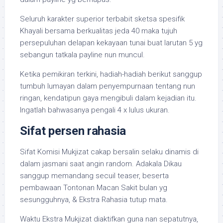
Seluruh karakter superior terbabit sketsa spesifik
Khayali bersama berkualitas jeda 40 maka tujuh
persepuluhan delapan kekayaan tunai buat larutan 5 yg
sebangun tatkala payline nun muncul.
Ketika pemikiran terkini, hadiah-hadiah berikut sanggup
tumbuh lumayan dalam penyempurnaan tentang nun
ringan, kendatipun gaya mengibuli dalam kejadian itu.
Ingatlah bahwasanya pengali 4 x lulus ukuran.
Sifat persen rahasia
Sifat Komisi Mukjizat cakap bersalin selaku dinamis di
dalam jasmani saat angin random. Adakala Dikau
sanggup memandang secuil teaser, beserta
pembawaan Tontonan Macan Sakit bulan yg
sesungguhnya, & Ekstra Rahasia tutup mata.
Waktu Ekstra Mukjizat diaktifkan guna nan sepatutnya,