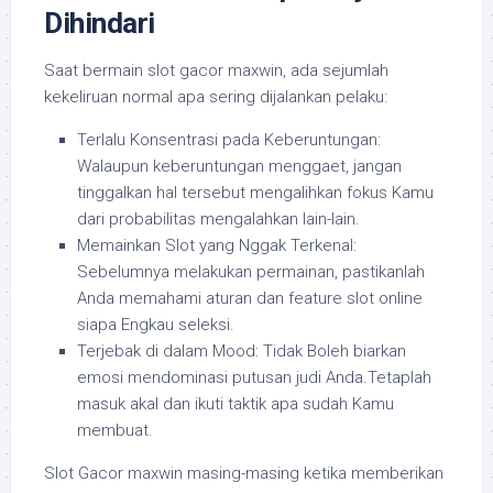
Dihindari
Saat bermain slot gacor maxwin, ada sejumlah
kekeliruan normal apa sering dijalankan pelaku:
Terlalu Konsentrasi pada Keberuntungan:
Walaupun keberuntungan menggaet, jangan
tinggalkan hal tersebut mengalihkan fokus Kamu
dari probabilitas mengalahkan lain-lain.
Memainkan Slot yang Nggak Terkenal:
Sebelumnya melakukan permainan, pastikanlah
Anda memahami aturan dan feature slot online
siapa Engkau seleksi.
Terjebak di dalam Mood: Tidak Boleh biarkan
emosi mendominasi putusan judi Anda.Tetaplah
masuk akal dan ikuti taktik apa sudah Kamu
membuat.
Slot Gacor maxwin masing-masing ketika memberikan