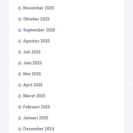
November 2025
Oktober 2025
September 2025
Agustus 2025
Juli 2025
Juni 2025
Mei 2025
April 2025
Maret 2025
Februari 2025
Januari 2025
Desember 2024