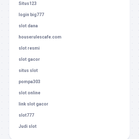
Situs123
login big777
slot dana
houserulescafe.com
slot resmi
slot gacor
situs slot
pompa303
slot online
link slot gacor
slot777
Judi slot