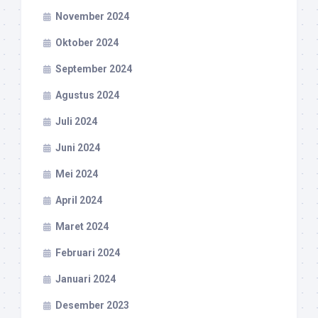
November 2024
Oktober 2024
September 2024
Agustus 2024
Juli 2024
Juni 2024
Mei 2024
April 2024
Maret 2024
Februari 2024
Januari 2024
Desember 2023