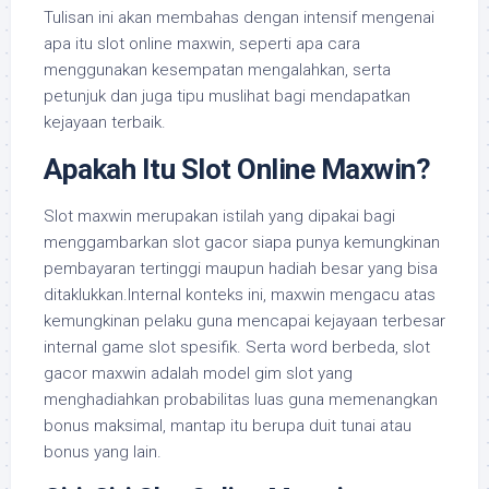
Tulisan ini akan membahas dengan intensif mengenai
apa itu slot online maxwin, seperti apa cara
menggunakan kesempatan mengalahkan, serta
petunjuk dan juga tipu muslihat bagi mendapatkan
kejayaan terbaik.
Apakah Itu Slot Online Maxwin?
Slot maxwin merupakan istilah yang dipakai bagi
menggambarkan slot gacor siapa punya kemungkinan
pembayaran tertinggi maupun hadiah besar yang bisa
ditaklukkan.Internal konteks ini, maxwin mengacu atas
kemungkinan pelaku guna mencapai kejayaan terbesar
internal game slot spesifik. Serta word berbeda, slot
gacor maxwin adalah model gim slot yang
menghadiahkan probabilitas luas guna memenangkan
bonus maksimal, mantap itu berupa duit tunai atau
bonus yang lain.