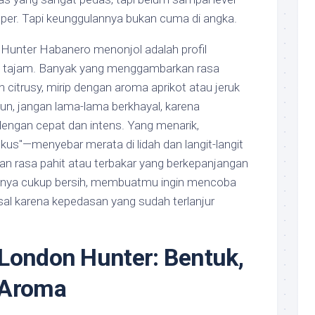
aper. Tapi keunggulannya bukan cuma di angka.
unter Habanero menonjol adalah profil
n tajam. Banyak yang menggambarkan rasa
an citrusy, mirip dengan aroma aprikot atau jeruk
un, jangan lama-lama berkhayal, karena
engan cepat dan intens. Yang menarik,
us"—menyebar merata di lidah dan langit-langit
an rasa pahit atau terbakar yang berkepanjangan
h-nya cukup bersih, membuatmu ingin mencoba
sal karena kepedasan yang sudah terlanjur
London Hunter: Bentuk,
 Aroma