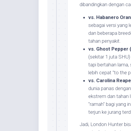
dibandingkan dengan cab
vs. Habanero Oran
sebagai versi yang le
dan beberapa breede
tahan penyakit.
vs. Ghost Pepper (
(sekitar 1 juta SHU
tapi bertahan lama,
lebih cepat "to the 
vs. Carolina Reape
dunia panas dengan 
ekstrem dan tahan l
"ramah" bagi yang i
terjun ke jurang ter
Jadi, London Hunter bis