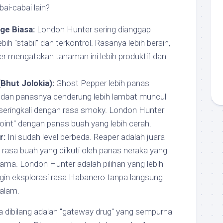
ai-cabai lain?
ge Biasa:
London Hunter sering dianggap
bih "stabil" dan terkontrol. Rasanya lebih bersih,
r mengatakan tanaman ini lebih produktif dan
Bhut Jolokia):
Ghost Pepper lebih panas
) dan panasnya cenderung lebih lambat muncul
 seringkali dengan rasa smoky. London Hunter
point" dengan panas buah yang lebih cerah.
r:
Ini sudah level berbeda. Reaper adalah juara
rasa buah yang diikuti oleh panas neraka yang
ama. London Hunter adalah pilihan yang lebih
ngin eksplorasi rasa Habanero tanpa langsung
dalam.
a dibilang adalah "gateway drug" yang sempurna