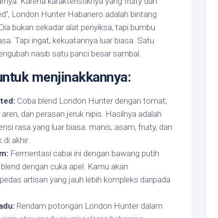
rnya. Karena karakteristiknya yang fruity dan
ed", London Hunter Habanero adalah bintang
 Dia bukan sekadar alat penyiksa, tapi bumbu
. Tapi ingat, kekuatannya luar biasa. Satu
engubah nasib satu panci besar sambal.
untuk menjinakkannya:
ted:
Coba blend London Hunter dengan tomat,
 aren, dan perasan jeruk nipis. Hasilnya adalah
si rasa yang luar biasa: manis, asam, fruity, dan
di akhir.
m:
Fermentasi cabai ini dengan bawang putih
alu blend dengan cuka apel. Kamu akan
edas artisan yang jauh lebih kompleks daripada
adu:
Rendam potongan London Hunter dalam