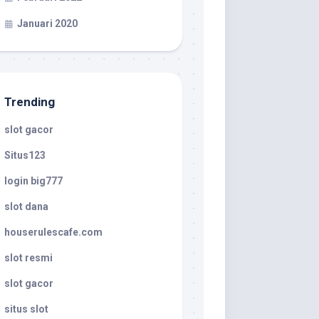
Januari 2020
Trending
slot gacor
Situs123
login big777
slot dana
houserulescafe.com
slot resmi
slot gacor
situs slot