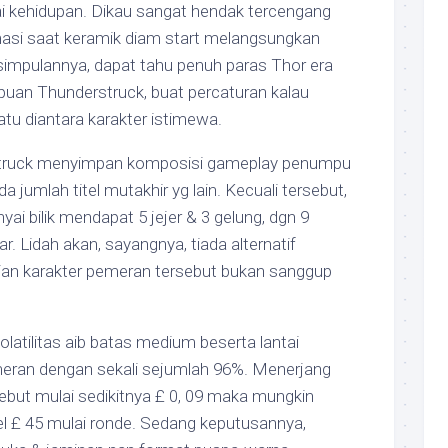
i kehidupan. Dikau sangat hendak tercengang
si saat keramik diam start melangsungkan
simpulannya, dapat tahu penuh paras Thor era
ipuan Thunderstruck, buat percaturan kalau
tu diantara karakter istimewa.
truck menyimpan komposisi gameplay penumpu
a jumlah titel mutakhir yg lain. Kecuali tersebut,
i bilik mendapat 5 jejer & 3 gelung, dgn 9
. Lidah akan, sayangnya, tiada alternatif
aian karakter pemeran tersebut bukan sanggup
latilitas aib batas medium beserta lantai
eran dengan sekali sejumlah 96%. Menerjang
ebut mulai sedikitnya £ 0, 09 maka mungkin
l £ 45 mulai ronde. Sedang keputusannya,