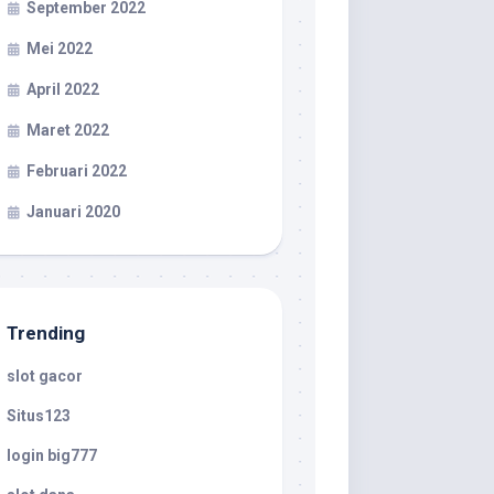
September 2022
Mei 2022
April 2022
Maret 2022
Februari 2022
Januari 2020
Trending
slot gacor
Situs123
login big777