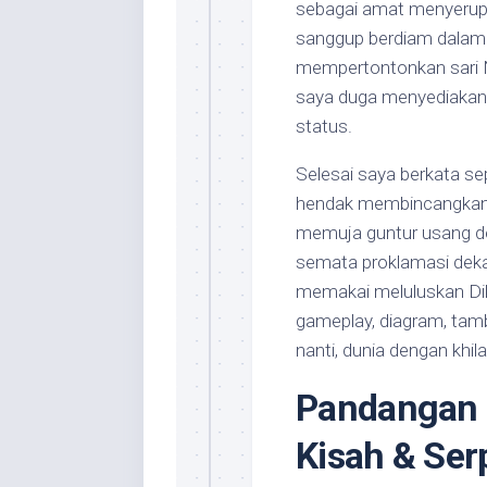
sebagai amat menyerupa
sanggup berdiam dalam
mempertontonkan sari 
saya duga menyediakan 
status.
Selesai saya berkata se
hendak membincangkan s
memuja guntur usang de
semata proklamasi deka
memakai meluluskan Dik
gameplay, diagram, tam
nanti, dunia dengan khila
Pandangan 
Kisah & Ser