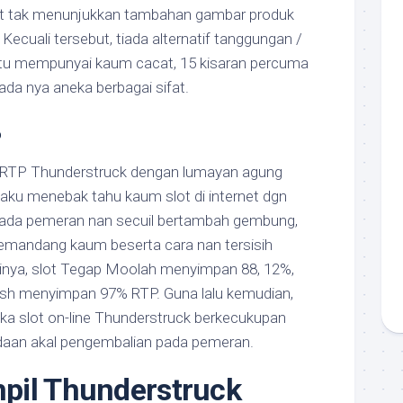
ut tak menunjukkan tambahan gambar produk
. Kecuali tersebut, tiada alternatif tanggungan /
itu mempunyai kaum cacat, 15 kisaran percuma
da nya aneka berbagai sifat.
%
at RTP Thunderstruck dengan lumayan agung
 aku menebak tahu kaum slot di internet dgn
pada pemeran nan secuil bertambah gembung,
andang kaum beserta cara nan tersisih
tinya, slot Tegap Moolah menyimpan 88, 12%,
sh menyimpan 97% RTP. Guna lalu kemudian,
ka slot on-line Thunderstruck berkecukupan
adaan akal pengembalian pada pemeran.
pil Thunderstruck