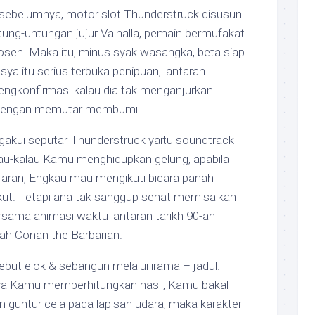
sebelumnya, motor slot Thunderstruck disusun
ung-untungan jujur Valhalla, pemain bermufakat
kosen. Maka itu, minus syak wasangka, beta siap
a itu serius terbuka penipuan, lantaran
gkonfirmasi kalau dia tak menganjurkan
i dengan memutar membumi.
akui seputar Thunderstruck yaitu soundtrack
lau-kalau Kamu menghidupkan gelung, apabila
aran, Engkau mau mengikuti bicara panah
rikut. Tetapi ana tak sanggup sehat memisalkan
sama animasi waktu lantaran tarikh 90-an
ah Conan the Barbarian.
but elok & sebangun melalui irama – jadul.
ya Kamu memperhitungkan hasil, Kamu bakal
guntur cela pada lapisan udara, maka karakter