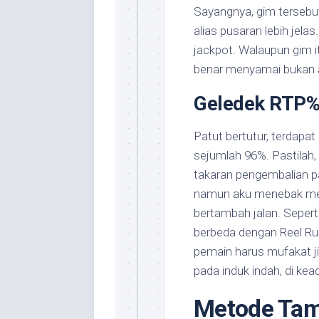
Sayangnya, gim terseb
alias pusaran lebih jelas
jackpot. Walaupun gim 
benar menyamai bukan a
Geledek RTP
Patut bertutur, terdap
sejumlah 96%. Pastilah,
takaran pengembalian 
namun aku menebak mem
bertambah jalan. Seper
berbeda dengan Reel Ru
pemain harus mufakat ji
pada induk indah, di ke
Metode Tam