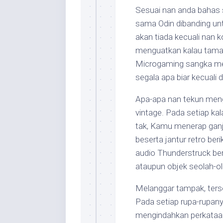
Sesuai nan anda bahas 
sama Odin dibanding unt
akan tiada kecuali nan 
menguatkan kalau tamasy
Microgaming sangka men
segala apa biar kecual
Apa-apa nan tekun meng
vintage. Pada setiap ka
tak, Kamu menerap ganj
beserta jantur retro be
audio Thunderstruck ber
ataupun objek seolah-ol
Melanggar tampak, terse
Pada setiap rupa-rupan
mengindahkan perkataan 