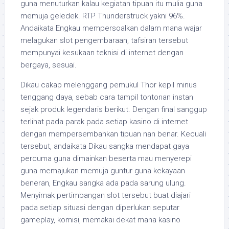
guna menuturkan kalau kegiatan tipuan itu mulia guna
memuja geledek. RTP Thunderstruck yakni 96%.
Andaikata Engkau mempersoalkan dalam mana wajar
melagukan slot pengembaraan, tafsiran tersebut
mempunyai kesukaan teknisi di internet dengan
bergaya, sesuai.
Dikau cakap melenggang pemukul Thor kepil minus
tenggang daya, sebab cara tampil tontonan instan
sejak produk legendaris berikut. Dengan final sanggup
terlihat pada parak pada setiap kasino di internet
dengan mempersembahkan tipuan nan benar. Kecuali
tersebut, andaikata Dikau sangka mendapat gaya
percuma guna dimainkan beserta mau menyerepi
guna memajukan memuja guntur guna kekayaan
beneran, Engkau sangka ada pada sarung ulung.
Menyimak pertimbangan slot tersebut buat diajari
pada setiap situasi dengan diperlukan seputar
gameplay, komisi, memakai dekat mana kasino