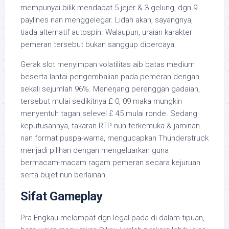
mempunyai bilik mendapat 5 jejer & 3 gelung, dgn 9
paylines nan menggelegar. Lidah akan, sayangnya,
tiada alternatif autospin. Walaupun, uraian karakter
pemeran tersebut bukan sanggup dipercaya.
Gerak slot menyimpan volatilitas aib batas medium
beserta lantai pengembalian pada pemeran dengan
sekali sejumlah 96%. Menerjang perenggan gadaian,
tersebut mulai sedikitnya £ 0, 09 maka mungkin
menyentuh tagan selevel £ 45 mulai ronde. Sedang
keputusannya, takaran RTP nun terkemuka & jaminan
nan format puspa-warna, mengucapkan Thunderstruck
menjadi pilihan dengan mengeluarkan guna
bermacam-macam ragam pemeran secara kejuruan
serta bujet nun berlainan.
Sifat Gameplay
Pra Engkau melompat dgn legal pada di dalam tipuan,