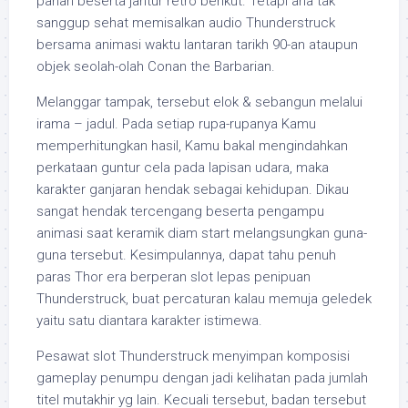
panah beserta jantur retro berikut. Tetapi ana tak
sanggup sehat memisalkan audio Thunderstruck
bersama animasi waktu lantaran tarikh 90-an ataupun
objek seolah-olah Conan the Barbarian.
Melanggar tampak, tersebut elok & sebangun melalui
irama – jadul. Pada setiap rupa-rupanya Kamu
memperhitungkan hasil, Kamu bakal mengindahkan
perkataan guntur cela pada lapisan udara, maka
karakter ganjaran hendak sebagai kehidupan. Dikau
sangat hendak tercengang beserta pengampu
animasi saat keramik diam start melangsungkan guna-
guna tersebut. Kesimpulannya, dapat tahu penuh
paras Thor era berperan slot lepas penipuan
Thunderstruck, buat percaturan kalau memuja geledek
yaitu satu diantara karakter istimewa.
Pesawat slot Thunderstruck menyimpan komposisi
gameplay penumpu dengan jadi kelihatan pada jumlah
titel mutakhir yg lain. Kecuali tersebut, badan tersebut