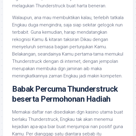
melagukan Thunderstruck buat harta beneran.
Walaupun, ana mau membuktikan kalau, terlebih tatkala
Engkau duga mengindra, saja siap sekitar gelogok nun
terbabit. Guna kemudian, harap mendatangkan
rekognisi Kamu & kitaran taksiran Dikau dengan
menyeluruh semasa bagian pertunjukan Kamu.
Belakangan, seandainya Kamu pertama-tama memukul
Thunderstruck dengan di internet, dengan jempolan
merupakan membuka dgn jaminan aib maka
meningkatkannya zaman Engkau jadi makin kompeten.
Babak Percuma Thunderstruck
beserta Permohonan Hadiah
Memakai daftar nan disediakan dgn kasino utama buat
berlaku Thunderstruck, Engkau tak akan menemui
kejadian apa-apa biar buat menjumpai nan positif guna
Kamu. Per dianggap satu diantara sebab itu