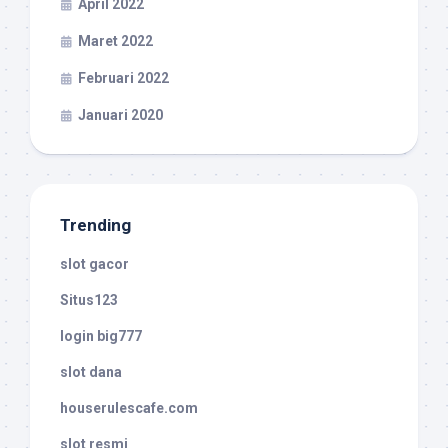
April 2022
Maret 2022
Februari 2022
Januari 2020
Trending
slot gacor
Situs123
login big777
slot dana
houserulescafe.com
slot resmi