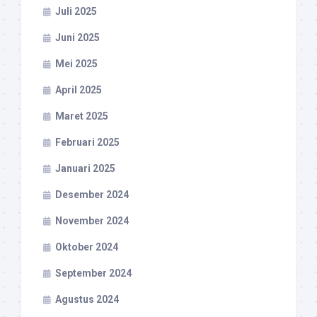
Juli 2025
Juni 2025
Mei 2025
April 2025
Maret 2025
Februari 2025
Januari 2025
Desember 2024
November 2024
Oktober 2024
September 2024
Agustus 2024