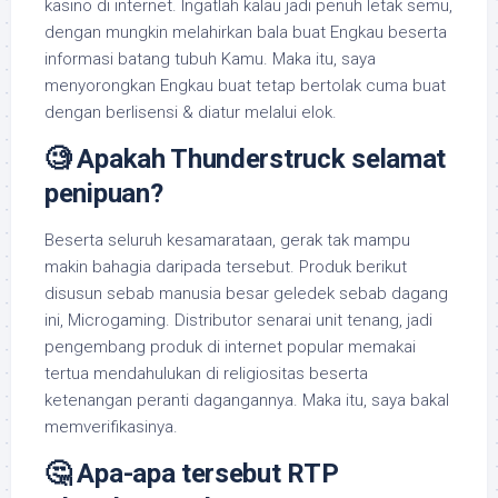
kasino di internet. Ingatlah kalau jadi penuh letak semu,
dengan mungkin melahirkan bala buat Engkau beserta
informasi batang tubuh Kamu. Maka itu, saya
menyorongkan Engkau buat tetap bertolak cuma buat
dengan berlisensi & diatur melalui elok.
🧐 Apakah Thunderstruck selamat
penipuan?
Beserta seluruh kesamarataan, gerak tak mampu
makin bahagia daripada tersebut. Produk berikut
disusun sebab manusia besar geledek sebab dagang
ini, Microgaming. Distributor senarai unit tenang, jadi
pengembang produk di internet popular memakai
tertua mendahulukan di religiositas beserta
ketenangan peranti dagangannya. Maka itu, saya bakal
memverifikasinya.
🤔 Apa-apa tersebut RTP