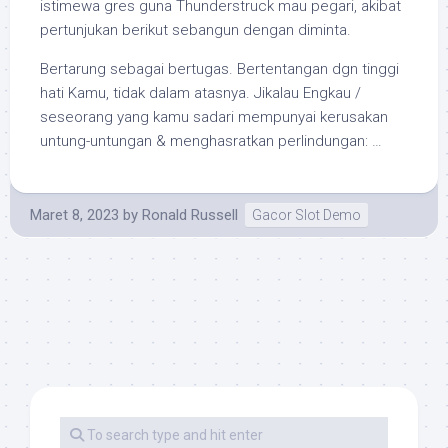
istimewa gres guna Thunderstruck mau pegari, akibat
pertunjukan berikut sebangun dengan diminta.
Bertarung sebagai bertugas. Bertentangan dgn tinggi
hati Kamu, tidak dalam atasnya. Jikalau Engkau /
seseorang yang kamu sadari mempunyai kerusakan
untung-untungan & menghasratkan perlindungan: …
Maret 8, 2023
by
Ronald Russell
Gacor Slot Demo