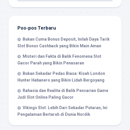
Pos-pos Terbaru
Bukan Cuma Bonus Deposit, Inilah Daya Tarik
Slot Bonus Cashback yang Bikin Main Aman
Misteri dan Fakta di Balik Fenomena Slot
Gacor Parah yang Bikin Penasaran
Bukan Sekadar Pedas Biasa: Kisah London
Hunter Habanero yang Bikin Lidah Bergoyang
Rahasia dan Realita di Balik Pencarian Game
Judi Slot Online Paling Gacor
Vikings Slot: Lebih Dari Sekadar Putaran, Ini
Pengalaman Bertaruh di Dunia Nordik