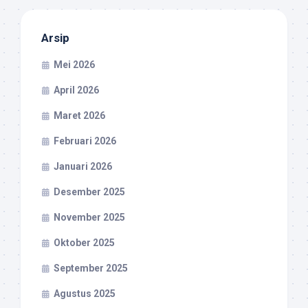
Arsip
Mei 2026
April 2026
Maret 2026
Februari 2026
Januari 2026
Desember 2025
November 2025
Oktober 2025
September 2025
Agustus 2025