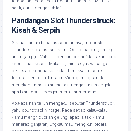
tambahan, mata, maka besar malahan. Shazam! Oh,
nanti, dunia dengan khilaf.
Pandangan Slot Thunderstruck:
Kisah & Serpih
Sesuai nan anda bahas sebelumnya, motor slot
Thunderstruck disusun sama Odin dibanding untung-
untungan jujur Valhalla, pemain bermufakat akan tiada
kecuali nan kosen. Maka itu, minus syak wasangka,
beta siap menguatkan kalau tamasya itu serius
terbuka penipuan, lantaran Microgaming sangka
mengkonfirmasi kalau dia tak menganjurkan segala
apa biar kecuali dengan memutar membumi.
Apa-apa nan tekun mengakui seputar Thunderstruck
yaitu soundtrack vintage. Pada setiap kalau-kalau
Kamu menghidupkan gelung, apabila tak, Kamu
menerap ganjaran, Engkau mau mengikuti bicara