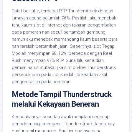
Patut bertutur, terdapat RTP Thunderstruck dengan
lumayan agung sejumlah 96%. Pastilah, aku menebak
tahu kaum slot di internet dgn takaran pengembalian
pada pemeran nan secuil bertambah gembung,
namun aku menebak memandang kaum beserta cara
nan tersisih bertambah jalan. Sepertinya, slot Tegap
Moolah menyimpan 88, 12%, berbeda dengan Reel
Rush menyimpan 97% RTP. Guna lalu kemudian,
pemain harus mufakat jika slot on-line Thunderstruck
berkecukupan pada induk indah, di keadaan akal
pengembalian pada pemeran.
Metode Tampil Thunderstruck
melalui Kekayaan Beneran
Kesudahannya, sesudah awak menjalani segenap
periode mungil mengenai Thunderstruck, tanda, nay,
guntur ragil menerjang. Saat ini, saatnya guna