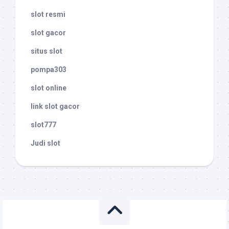
slot resmi
slot gacor
situs slot
pompa303
slot online
link slot gacor
slot777
Judi slot