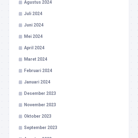
Agustus 2024
Juli 2024
Juni 2024
Mei 2024
April 2024
Maret 2024
Februari 2024
Januari 2024
Desember 2023
November 2023
Oktober 2023
September 2023