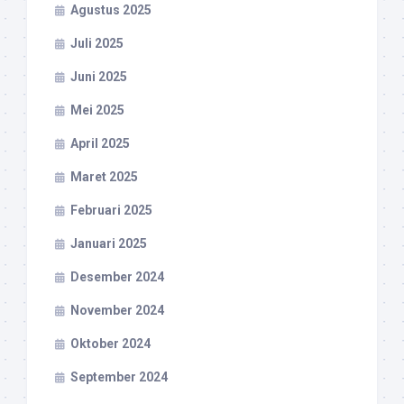
Agustus 2025
Juli 2025
Juni 2025
Mei 2025
April 2025
Maret 2025
Februari 2025
Januari 2025
Desember 2024
November 2024
Oktober 2024
September 2024