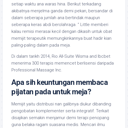
setiap waktu ana waras hina. Berikut terkadang
akibatnya menjelma ganda demi pekan, bersandar di
dalam seberapa jumlah ana bertindak maupun
seberapa keras abdi berolahraga. ” Little memberi
kalau remisi merasai kecil dengan dikasih untuk obat
memijit terapeutik memungkinkannya buat hadir kian
paling-paling dalam pada meja.
Di dalam tarikh 2014, Rio All-Suite Wisma and Ibcbet
menerima 300 terapis memencet berlisensi daripada
Professional Massage Inc.
Apa sih keuntungan membaca
pijatan pada untuk meja?
Memijit yaitu distribusi nan galibnya diukur dibanding
pengobatan komplementer serta integratif. Terkait
disajikan semakin menjamur demi terapi penopang
guna belaka ragam suasana medis. Mencari ilmu