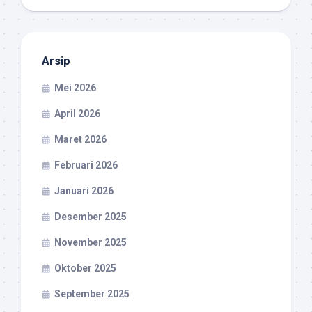
Arsip
Mei 2026
April 2026
Maret 2026
Februari 2026
Januari 2026
Desember 2025
November 2025
Oktober 2025
September 2025