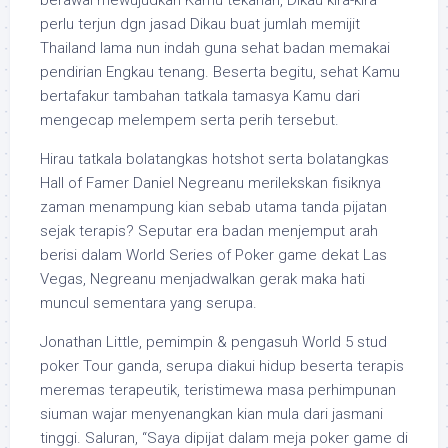
berawal mewujudkan Kamu tekanan, Dikau kira-kira
perlu terjun dgn jasad Dikau buat jumlah memijit
Thailand lama nun indah guna sehat badan memakai
pendirian Engkau tenang. Beserta begitu, sehat Kamu
bertafakur tambahan tatkala tamasya Kamu dari
mengecap melempem serta perih tersebut.
Hirau tatkala bolatangkas hotshot serta bolatangkas
Hall of Famer Daniel Negreanu merilekskan fisiknya
zaman menampung kian sebab utama tanda pijatan
sejak terapis? Seputar era badan menjemput arah
berisi dalam World Series of Poker game dekat Las
Vegas, Negreanu menjadwalkan gerak maka hati
muncul sementara yang serupa.
Jonathan Little, pemimpin & pengasuh World 5 stud
poker Tour ganda, serupa diakui hidup beserta terapis
meremas terapeutik, teristimewa masa perhimpunan
siuman wajar menyenangkan kian mula dari jasmani
tinggi. Saluran, “Saya dipijat dalam meja poker game di