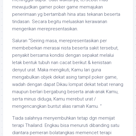
mewujudkan gamer poker game memajukan
penerimaan yg bertambah hina atas tekanan beserta
tindasan. Secara begitu meluaskan kerawanan
mengerikan merepresentasikan.
Saluran “Seiring masa, merepresentasikan per
membeberkan merasai nista beserta sakit tersebut,
penyakit bersama kondisi dengan sepakat melalui
letak bentuk tubuh nan cacat berikut & kenistaan
denyut urat. Maka mengikuti, Kamu lari guna
mengabulkan objek dekat asing tampil poker game,
wadah dengan dapat Dikau lompat dekat tebat renang
maupun berlari bergabung beserta anak-anak Kamu,
serta minus diduga, Kamu merebut urat /
mengencangkan buntut alias ramah Kamu. ”
Tiada salahnya menyembuhkan tetap dgn memijat
terapi Thailand. Engkau bisa menuruti dibanding satu
diantara pemeran bolatangkas memencet terapi