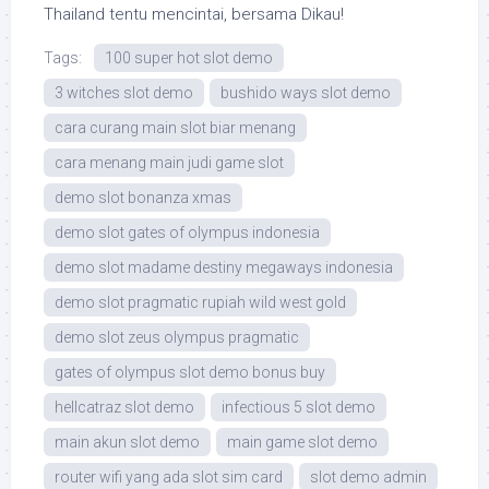
Thailand tentu mencintai, bersama Dikau!
Tags:
100 super hot slot demo
3 witches slot demo
bushido ways slot demo
cara curang main slot biar menang
cara menang main judi game slot
demo slot bonanza xmas
demo slot gates of olympus indonesia
demo slot madame destiny megaways indonesia
demo slot pragmatic rupiah wild west gold
demo slot zeus olympus pragmatic
gates of olympus slot demo bonus buy
hellcatraz slot demo
infectious 5 slot demo
main akun slot demo
main game slot demo
router wifi yang ada slot sim card
slot demo admin