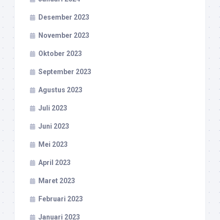
Desember 2023
November 2023
Oktober 2023
September 2023
Agustus 2023
Juli 2023
Juni 2023
Mei 2023
April 2023
Maret 2023
Februari 2023
Januari 2023