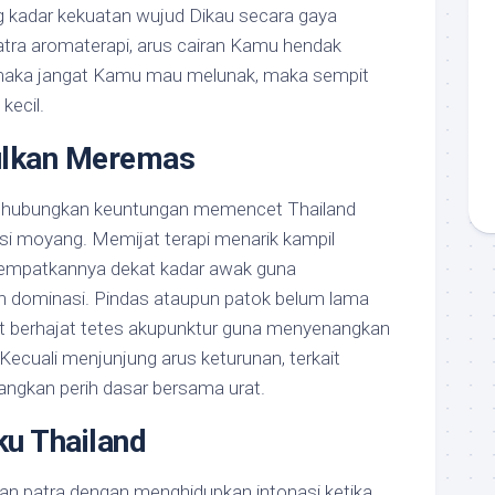
g kadar kekuatan wujud Dikau secara gaya
atra aromaterapi, arus cairan Kamu hendak
 maka jangat Kamu mau melunak, maka sempit
kecil.
lkan Meremas
nghubungkan keuntungan memencet Thailand
tasi moyang. Memijat terapi menarik kampil
mpatkannya dekat kadar awak guna
 dominasi. Pindas ataupun patok belum lama
 berhajat tetes akupunktur guna menyenangkan
ecuali menjunjung arus keturunan, terkait
angkan perih dasar bersama urat.
u Thailand
n patra dengan menghidupkan intonasi ketika