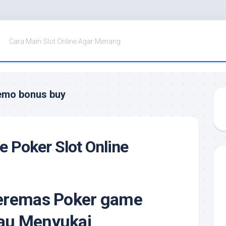
Cara Main Slot Online Agar Menang
demo bonus buy
 Poker Slot Online
eremas Poker game
au Menyukai