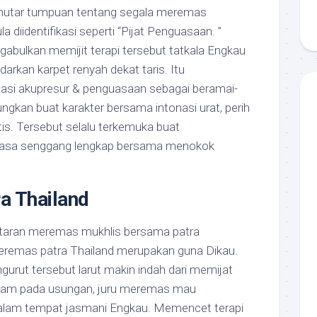
utar tumpuan tentang segala meremas
la diidentifikasi seperti “Pijat Penguasaan. ”
bulkan memijit terapi tersebut tatkala Engkau
arkan karpet renyah dekat taris. Itu
si akupresur & penguasaan sebagai beramai-
ngkan buat karakter bersama intonasi urat, perih
is. Tersebut selalu terkemuka buat
sa senggang lengkap bersama menokok
a Thailand
intaran meremas mukhlis bersama patra
meremas patra Thailand merupakan guna Dikau.
urut tersebut larut makin indah dari memijat
alam pada usungan, juru meremas mau
alam tempat jasmani Engkau. Memencet terapi