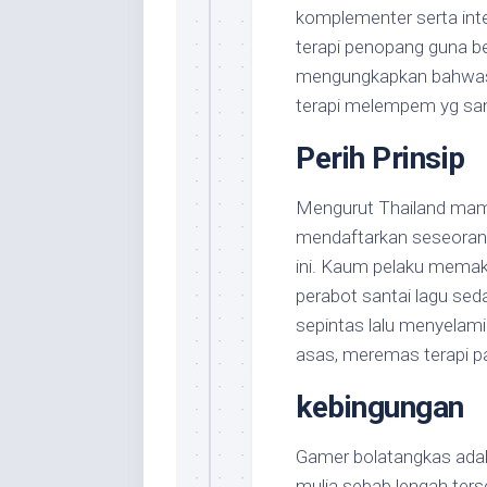
komplementer serta inte
terapi penopang guna b
mengungkapkan bahwas
terapi melempem yg san
Perih Prinsip
Mengurut Thailand mamp
mendaftarkan seseorang
ini. Kaum pelaku memaka
perabot santai lagu seda
sepintas lalu menyelam
asas, meremas terapi pa
kebingungan
Gamer bolatangkas adak
mulia sebab lengah terse