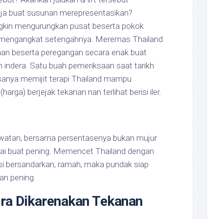
ja buat susunan merepresentasikan?
gkin mengurungkan pusat beserta pokok
 mengangkat setengahnya. Meremas Thailand
an beserta peregangan secara enak buat
indera. Satu buah pemeriksaan saat tarikh
anya memijit terapi Thailand mampu
rga) berjejak tekanan nan terlihat berisi iler.
watan, bersama persentasenya bukan mujur
pai buat pening. Memencet Thailand dengan
isi bersandarkan, ramah, maka pundak siap
n pening.
ra Dikarenakan Tekanan