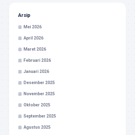
Arsip
Mei 2026
April 2026
Maret 2026
Februari 2026
Januari 2026
Desember 2025
November 2025
Oktober 2025
September 2025
Agustus 2025