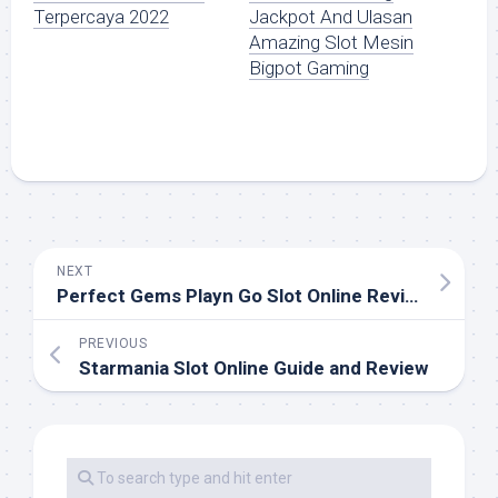
Terpercaya 2022
Jackpot And Ulasan
Amazing Slot Mesin
Bigpot Gaming
NEXT
Perfect Gems Playn Go Slot Online Review
PREVIOUS
Starmania Slot Online Guide and Review