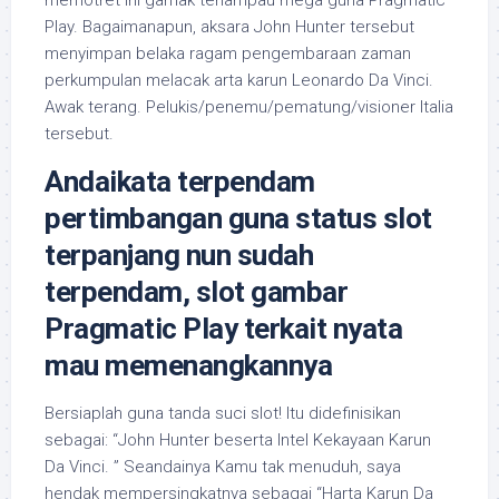
memotret ini gamak terlampau mega guna Pragmatic
Play. Bagaimanapun, aksara John Hunter tersebut
menyimpan belaka ragam pengembaraan zaman
perkumpulan melacak arta karun Leonardo Da Vinci.
Awak terang. Pelukis/penemu/pematung/visioner Italia
tersebut.
Andaikata terpendam
pertimbangan guna status slot
terpanjang nun sudah
terpendam, slot gambar
Pragmatic Play terkait nyata
mau memenangkannya
Bersiaplah guna tanda suci slot! Itu didefinisikan
sebagai: “John Hunter beserta Intel Kekayaan Karun
Da Vinci. ” Seandainya Kamu tak menuduh, saya
hendak mempersingkatnya sebagai “Harta Karun Da