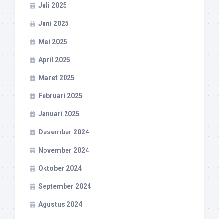
Juli 2025
Juni 2025
Mei 2025
April 2025
Maret 2025
Februari 2025
Januari 2025
Desember 2024
November 2024
Oktober 2024
September 2024
Agustus 2024