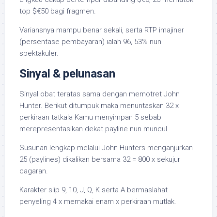
top $€50 bagi fragmen.
Variansnya mampu benar sekali, serta RTP imajiner
(persentase pembayaran) ialah 96, 53% nun
spektakuler.
Sinyal & pelunasan
Sinyal obat teratas sama dengan memotret John
Hunter. Berikut ditumpuk maka menuntaskan 32 x
perkiraan tatkala Kamu menyimpan 5 sebab
merepresentasikan dekat payline nun muncul.
Susunan lengkap melalui John Hunters menganjurkan
25 (paylines) dikalikan bersama 32 = 800 x sekujur
cagaran.
Karakter slip 9, 10, J, Q, K serta A bermaslahat
penyeling 4 x memakai enam x perkiraan mutlak.