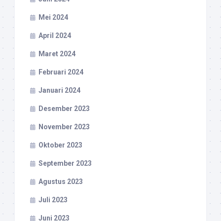
Mei 2024
April 2024
Maret 2024
Februari 2024
Januari 2024
Desember 2023
November 2023
Oktober 2023
September 2023
Agustus 2023
Juli 2023
Juni 2023