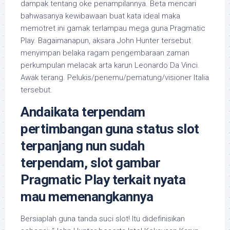
dampak tentang oke penampilannya. Beta mencari
bahwasanya kewibawaan buat kata ideal maka
memotret ini gamak terlampau mega guna Pragmatic
Play. Bagaimanapun, aksara John Hunter tersebut
menyimpan belaka ragam pengembaraan zaman
perkumpulan melacak arta karun Leonardo Da Vinci.
Awak terang. Pelukis/penemu/pematung/visioner Italia
tersebut.
Andaikata terpendam
pertimbangan guna status slot
terpanjang nun sudah
terpendam, slot gambar
Pragmatic Play terkait nyata
mau memenangkannya
Bersiaplah guna tanda suci slot! Itu didefinisikan