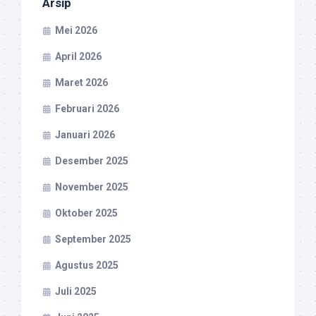
Arsip
Mei 2026
April 2026
Maret 2026
Februari 2026
Januari 2026
Desember 2025
November 2025
Oktober 2025
September 2025
Agustus 2025
Juli 2025