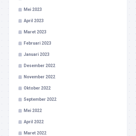
Mei 2023
April 2023
Maret 2023
Februari 2023
Januari 2023
Desember 2022
November 2022
Oktober 2022
September 2022
Mei 2022
April 2022
Maret 2022