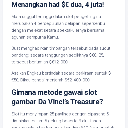
Menangkan had $€ dua, 4 juta!
Mata unggul tertinggi dalam slot pengeliling itu
merupakan 4 persepuluhan delapan seperseribu
dengan melekat setara spektakulernya bersama
agunan sempurna Kamu.
Buat menghadirkan timbangan tersebut pada sudut
pandang: secara tanggungan sedikitnya $€0. 25,
tersebut berjumlah $€12, 000.
Asalkan Engkau bertindak secara perkiraan suntuk $
€50, Dikau pandai menjarah $€2, 400, 000.
Gimana metode gawai slot
gambar Da Vinci’s Treasure?
Slot itu menyimpan 25 paylines dengan dipasang &
dimainkan dalam 5 gelung beserta 3 alur tanda.
Engkau cakap bertempur dibanding $€0, 25 mematok