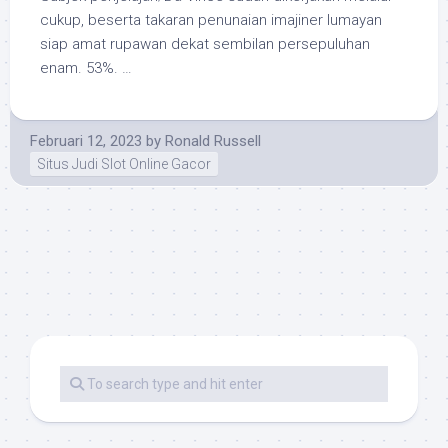
cukup, beserta takaran penunaian imajiner lumayan
siap amat rupawan dekat sembilan persepuluhan
enam. 53%. …
Februari 12, 2023
by
Ronald Russell
Situs Judi Slot Online Gacor