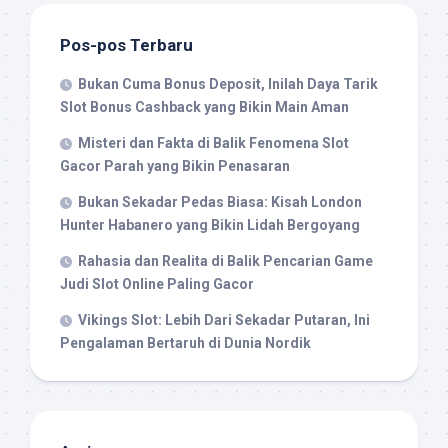
Pos-pos Terbaru
Bukan Cuma Bonus Deposit, Inilah Daya Tarik
Slot Bonus Cashback yang Bikin Main Aman
Misteri dan Fakta di Balik Fenomena Slot
Gacor Parah yang Bikin Penasaran
Bukan Sekadar Pedas Biasa: Kisah London
Hunter Habanero yang Bikin Lidah Bergoyang
Rahasia dan Realita di Balik Pencarian Game
Judi Slot Online Paling Gacor
Vikings Slot: Lebih Dari Sekadar Putaran, Ini
Pengalaman Bertaruh di Dunia Nordik