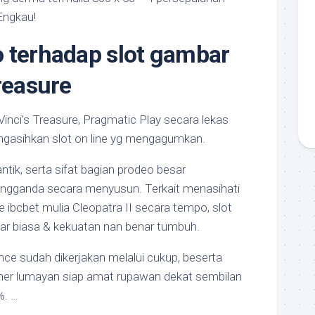
Engkau!
 terhadap slot gambar
reasure
Vinci’s Treasure, Pragmatic Play secara lekas
asihkan slot on line yg mengagumkan.
ntik, serta sifat bagian prodeo besar
ngganda secara menyusun. Terkait menasihati
e ibcbet mulia Cleopatra II secara tempo, slot
uar biasa & kekuatan nan benar tumbuh.
nce sudah dikerjakan melalui cukup, beserta
iner lumayan siap amat rupawan dekat sembilan
%. …