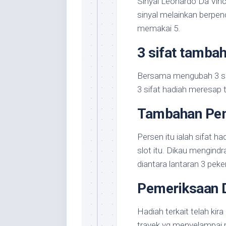
Sinyal Leonardo Da Vin
sinyal melainkan berpenc
memakai 5.
3 sifat tamba
Bersama mengubah 3 sc
3 sifat hadiah meresap
Tambahan Pem
Persen itu ialah sifat 
slot itu. Dikau mengind
diantara lantaran 3 peke
Pemeriksaan 
Hadiah terkait telah ki
trayek yg menyelampai 