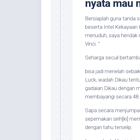
nyata mau
Bersiaplah guna tanda su
beserta Intel Kekayaan 
menuduh, saya hendak 
Vinci. ”
Seharga secuil bertamba
bisa jadi menelah sebai
Luck, wadah Dikau tent
gadaian Dikau dengan me
membayangi secara 48. 
Sapa secara menjumpai
sepemakan sirih[ki] me
dengan tahu terselip.