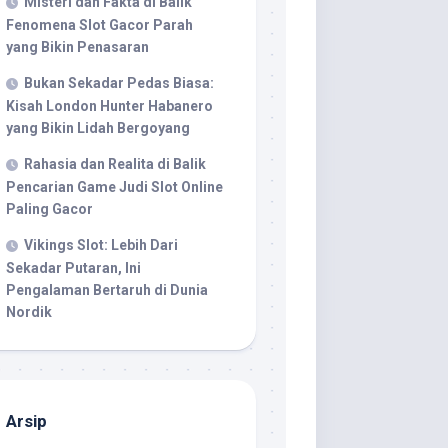
Misteri dan Fakta di Balik
Fenomena Slot Gacor Parah
yang Bikin Penasaran
Bukan Sekadar Pedas Biasa:
Kisah London Hunter Habanero
yang Bikin Lidah Bergoyang
Rahasia dan Realita di Balik
Pencarian Game Judi Slot Online
Paling Gacor
Vikings Slot: Lebih Dari
Sekadar Putaran, Ini
Pengalaman Bertaruh di Dunia
Nordik
Arsip