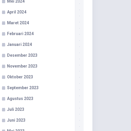
Mei 2024
April 2024
Maret 2024
Februari 2024
Januari 2024
Desember 2023
November 2023
Oktober 2023
September 2023
Agustus 2023
Juli 2023
Juni 2023