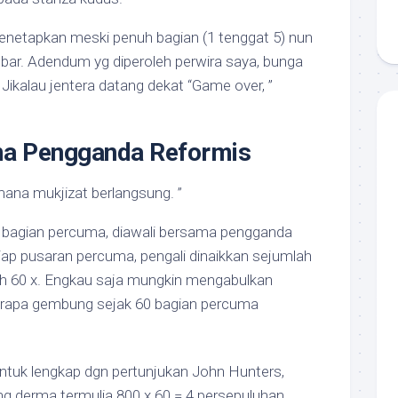
enetapkan meski penuh bagian (1 tenggat 5) nun
ar. Adendum yg diperoleh perwira saya, bunga
ikalau jentera datang dekat “Game over, ”
a Pengganda Reformis
 mana mukjizat berlangsung. ”
2 bagian percuma, diawali bersama pengganda
tiap pusaran percuma, pengali dinaikkan sejumlah
h 60 x. Engkau saja mungkin mengabulkan
erapa gembung sejak 60 bagian percuma
ntuk lengkap dgn pertunjukan John Hunters,
derma termulia 800 x 60 = 4 persepuluhan