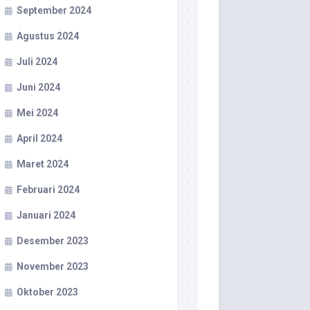
September 2024
Agustus 2024
Juli 2024
Juni 2024
Mei 2024
April 2024
Maret 2024
Februari 2024
Januari 2024
Desember 2023
November 2023
Oktober 2023