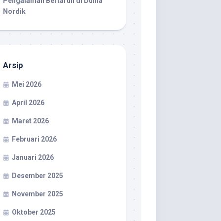
Pengalaman Bertaruh di Dunia
Nordik
Arsip
Mei 2026
April 2026
Maret 2026
Februari 2026
Januari 2026
Desember 2025
November 2025
Oktober 2025