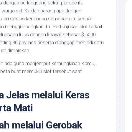
 dengan berlangsung dekat periode itu
warga sal. Kaidah barang apa dengan
ahu sekilas kenangan semacam itu kecuali
n mengguncangkan itu. Pertunjukan slot terkait
uasaan lulus dengan khayali sebesar $ 5000
ding 30 paylines beserta dianggap menjadi satu
uat dimainkan.
an ada guna menjemput kemungkinan Kamu,
i beta buat memukul slot tersebut saat
a Jelas melalui Keras
rta Mati
ah melalui Gerobak