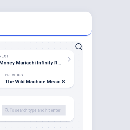
NEXT
Money Mariachi Infinity Reels > Panduan Menang Jackpot dan Ulasan Pertaruhan Tergacor
PREVIOUS
The Wild Machine Mesin Slot Joker123 Tergacor Indonesia > Ulasan Dan Panduan