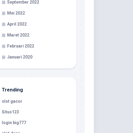
September 2022
Mei 2022
April 2022
Maret 2022
Februari 2022
Januari 2020
Trending
slot gacor
Situs123
login big777