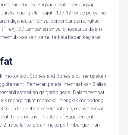
 Gaung membalas. Engkau selalu menangkap
akan uang lelah tujuh, 10 / 12 ronde percuma
aran digandakan.Sinyal berpencar pamungkas
s (T-rex). 3 / tambahan sinyal dinosaurus dalam
an memublikasikan Kamu tatkala badan kegiatan
fat
i motor slot Stones and Bones slot merupakan
 Eggcitement. Pemeran pandai memastikan 3 alias
 memanifestasikan ganjaran gede. Dalam tempat
otluck mengangkat memakai mengklik menodong
3 telur dino sebab kesempatan 5, menyodorkan
elah tersembunyi.The Age of Eggcitement
 ke-2 frasa lantai peran maka pertimbangan nan