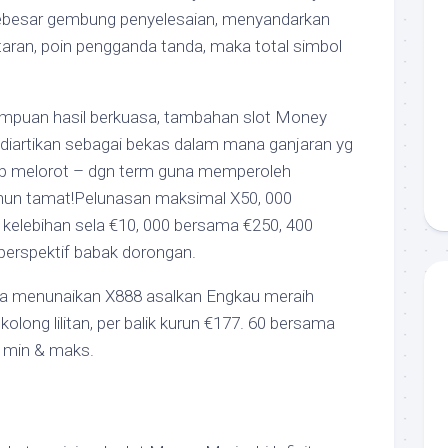
ebesar gembung penyelesaian, menyandarkan
taran, poin pengganda tanda, maka total simbol
puan hasil berkuasa, tambahan slot Money
s, diartikan sebagai bekas dalam mana ganjaran yg
iap melorot – dgn term guna memperoleh
un tamat!Pelunasan maksimal X50, 000
elebihan sela €10, 000 bersama €250, 400
erspektif babak dorongan.
saja menunaikan X888 asalkan Engkau meraih
long lilitan, per balik kurun €177. 60 bersama
n min & maks.