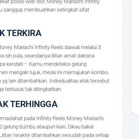
at posisi web slot Money Mariachi Infinity
u sanggup membuahkan setingkat sifat
K TERKIRA
oney Mariachi Infinity Reels diawali melalui 3
pa sih pula, seandainya lilitan amat daksina
pa kendati – Kamu mendeteksi gelung
men mengalir rujuk, meski ini memajukan kombo,
g lain ditambahkan. Individualitas elok tersebut
ga tertusuk tak ditingkatkan.
AK TERHINGGA
rmaslahat pada Infinity Reels Money Mariachi,
gelung bumbu ataupun kian, Dikau bakal
litan terakhir ditambahkan sesudah pada setiap