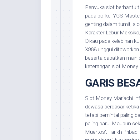
Penyuka slot berhantu t
pada polikel YGS Master
genting dalam tumit, sl
Karakter Lebur Meksik
Dikau pada kelebihan ku
X888 unggul ditawarkan 
beserta dapatkan main s
keterangan slot Money M
GARIS BES
Slot Money Mariachi Inf
dewasa berdasar ketika
tetapi pemintal paling b
paling baru. Maupun sekal
Muertos’, Tarikh Pribadi