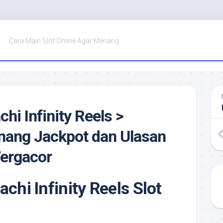
Cara Main Slot Online Agar Menang
hi Infinity Reels >
ang Jackpot dan Ulasan
Tergacor
achi Infinity Reels Slot