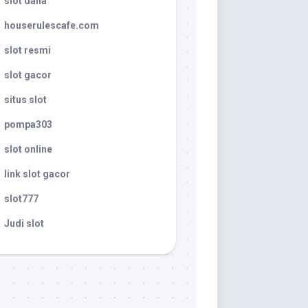
slot dana
houserulescafe.com
slot resmi
slot gacor
situs slot
pompa303
slot online
link slot gacor
slot777
Judi slot