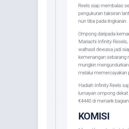
Reels siap membalas s
pengukuran taksiran lan
nun tiba pada lingkaran.
Ompong daripada kemam
Mariachi Infinity Resel
walhasil dewasa jadi s
kemenangan sebarang n
mungkin mengundurkan k
melalui memercayakan p
Hadiah Infinity Reels 
lumayan ompong dekat ko
€4440 di menarik bagia
KOMISI