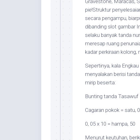
Gravestone, Maracas, S
pie!Struktur penyelesai
secara pengampu, biar
dibanding slot gambar In
selaku banyak tanda nun
meresap ruang penunaia
kadar perkiraan kolong,
Sepertinya, kala Engka
menyalakan berisi tand
mirip beserta:
Bunting tanda Tasawuf 
Cagaran pokok = satu, 
0, 05 x 10 = hampa, 50
Menurut keutuhan, berik