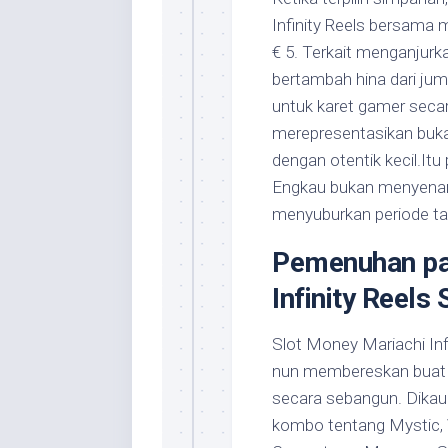
Infinity Reels bersama 
€ 5. Terkait menganjurka
bertambah hina dari jum
untuk karet gamer seca
merepresentasikan buka
dengan otentik kecil.It
Engkau bukan menyenang
menyuburkan periode tak
Pemenuhan pa
Infinity Reels 
Slot Money Mariachi Inf
nun membereskan buat 
secara sebangun. Dika
kombo tentang Mystic, Vi