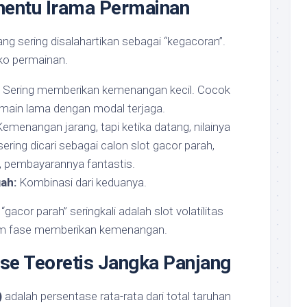
enentu Irama Permainan
yang sering disalahartikan sebagai “kegacoran”.
iko permainan.
Sering memberikan kemenangan kecil. Cocok
rmain lama dengan modal terjaga.
emenangan jarang, tapi ketika datang, nilainya
 sering dicari sebagai calon slot gacor parah,
, pembayarannya fantastis.
ah:
Kombinasi dari keduanya.
“gacor parah” seringkali adalah slot volatilitas
lam fase memberikan kemenangan.
se Teoretis Jangka Panjang
)
adalah persentase rata-rata dari total taruhan