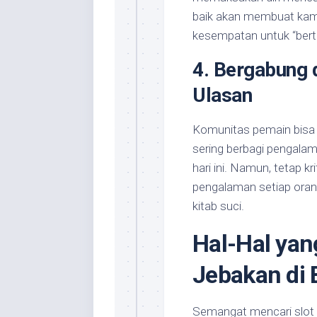
baik akan membuat kamu
kesempatan untuk “ber
4. Bergabung 
Ulasan
Komunitas pemain bisa 
sering berbagi pengal
hari ini. Namun, tetap kr
pengalaman setiap oran
kitab suci.
Hal-Hal yan
Jebakan di 
Semangat mencari slot 