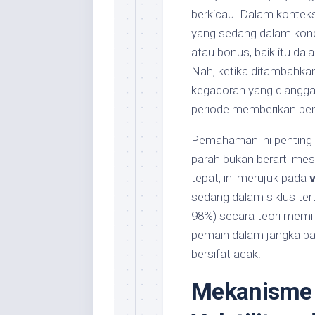
berkicau. Dalam konteks 
yang sedang dalam kond
atau bonus, baik itu dala
Nah, ketika ditambahkan
kegacoran yang dianggap 
periode memberikan pem
Pemahaman ini penting 
parah bukan berarti mes
tepat, ini merujuk pada
v
sedang dalam siklus ter
98%) secara teori memil
pemain dalam jangka panj
bersifat acak.
Mekanisme d