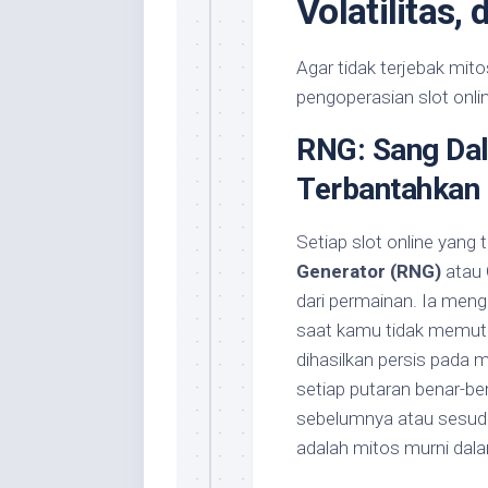
Volatilitas,
Agar tidak terjebak mit
pengoperasian slot onli
RNG: Sang Dal
Terbantahkan
Setiap slot online yan
Generator (RNG)
atau 
dari permainan. Ia meng
saat kamu tidak memuta
dihasilkan persis pada m
setiap putaran benar-be
sebelumnya atau sesud
adalah mitos murni dal