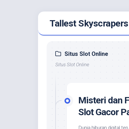
Skip
Tallest Skyscrapers
to
content
Situs Slot Online
Situs Slot Online
Misteri dan 
Slot Gacor P
Dunia hiburan digital te