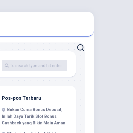
Pos-pos Terbaru
Bukan Cuma Bonus Deposit,
Inilah Daya Tarik Slot Bonus
Cashback yang Bikin Main Aman