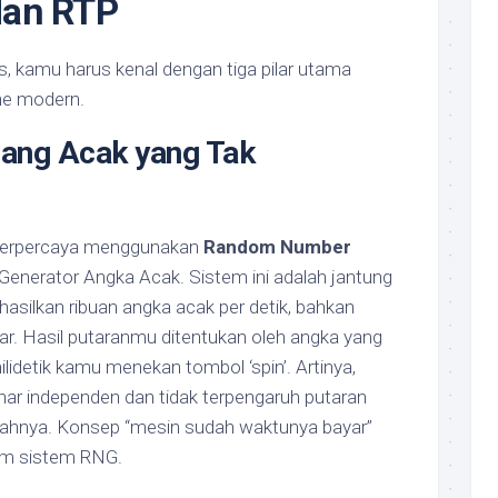
 dan RTP
os, kamu harus kenal dengan tiga pilar utama
ne modern.
ang Acak yang Tak
g terpercaya menggunakan
Random Number
Generator Angka Acak. Sistem ini adalah jantung
hasilkan ribuan angka acak per detik, bahkan
r. Hasil putaranmu ditentukan oleh angka yang
ilidetik kamu menekan tombol ‘spin’. Artinya,
nar independen dan tidak terpengaruh putaran
ahnya. Konsep “mesin sudah waktunya bayar”
am sistem RNG.