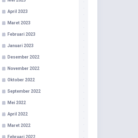
Mei 2023
April 2023
Maret 2023
Februari 2023
Januari 2023
Desember 2022
November 2022
Oktober 2022
September 2022
Mei 2022
April 2022
Maret 2022
Februari 2022