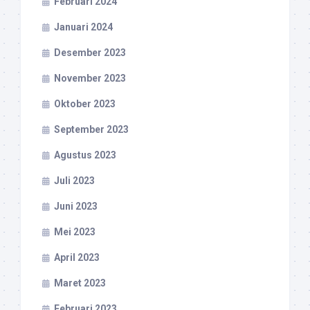
Februari 2024
Januari 2024
Desember 2023
November 2023
Oktober 2023
September 2023
Agustus 2023
Juli 2023
Juni 2023
Mei 2023
April 2023
Maret 2023
Februari 2023