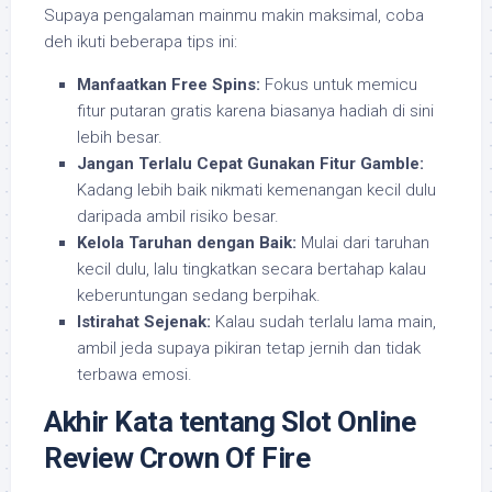
Supaya pengalaman mainmu makin maksimal, coba
deh ikuti beberapa tips ini:
Manfaatkan Free Spins:
Fokus untuk memicu
fitur putaran gratis karena biasanya hadiah di sini
lebih besar.
Jangan Terlalu Cepat Gunakan Fitur Gamble:
Kadang lebih baik nikmati kemenangan kecil dulu
daripada ambil risiko besar.
Kelola Taruhan dengan Baik:
Mulai dari taruhan
kecil dulu, lalu tingkatkan secara bertahap kalau
keberuntungan sedang berpihak.
Istirahat Sejenak:
Kalau sudah terlalu lama main,
ambil jeda supaya pikiran tetap jernih dan tidak
terbawa emosi.
Akhir Kata tentang Slot Online
Review Crown Of Fire