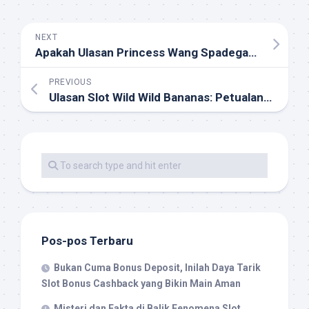
NEXT
Apakah Ulasan Princess Wang Spadegaming Layak Jadi Pilihan Slot Online Favorit Kamu?
PREVIOUS
Ulasan Slot Wild Wild Bananas: Petualangan Seru dan Peluang Menang Besar dalam Dunia Slot Online
Pos-pos Terbaru
Bukan Cuma Bonus Deposit, Inilah Daya Tarik
Slot Bonus Cashback yang Bikin Main Aman
Misteri dan Fakta di Balik Fenomena Slot