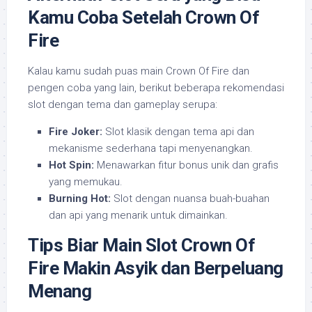
Kamu Coba Setelah Crown Of
Fire
Kalau kamu sudah puas main Crown Of Fire dan
pengen coba yang lain, berikut beberapa rekomendasi
slot dengan tema dan gameplay serupa:
Fire Joker:
Slot klasik dengan tema api dan
mekanisme sederhana tapi menyenangkan.
Hot Spin:
Menawarkan fitur bonus unik dan grafis
yang memukau.
Burning Hot:
Slot dengan nuansa buah-buahan
dan api yang menarik untuk dimainkan.
Tips Biar Main Slot Crown Of
Fire Makin Asyik dan Berpeluang
Menang