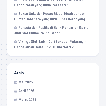
Gacor Parah yang Bikin Penasaran
Bukan Sekadar Pedas Biasa: Kisah London
Hunter Habanero yang Bikin Lidah Bergoyang
Rahasia dan Realita di Balik Pencarian Game
Judi Slot Online Paling Gacor
Vikings Slot: Lebih Dari Sekadar Putaran, Ini
Pengalaman Bertaruh di Dunia Nordik
Arsip
Mei 2026
April 2026
Maret 2026