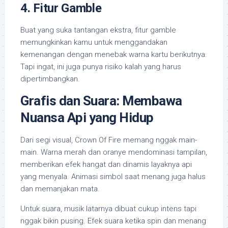
4. Fitur Gamble
Buat yang suka tantangan ekstra, fitur gamble
memungkinkan kamu untuk menggandakan
kemenangan dengan menebak warna kartu berikutnya.
Tapi ingat, ini juga punya risiko kalah yang harus
dipertimbangkan.
Grafis dan Suara: Membawa
Nuansa Api yang Hidup
Dari segi visual, Crown Of Fire memang nggak main-
main. Warna merah dan oranye mendominasi tampilan,
memberikan efek hangat dan dinamis layaknya api
yang menyala. Animasi simbol saat menang juga halus
dan memanjakan mata.
Untuk suara, musik latarnya dibuat cukup intens tapi
nggak bikin pusing. Efek suara ketika spin dan menang