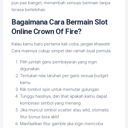
pun pas banget, menambah sensasi bermain tanpa
terasa berlebihan.
Bagaimana Cara Bermain Slot
Online Crown Of Fire?
Kalau kamu baru pertama kali coba, jangan khawatir.
Cara mainnya cukup simpel dan ramah buat pemula:
Pilih jumlah garis pembayaran yang ingin
digunakan.
Tentukan nilai taruhan per garis sesuai budget
kamu.
Klik tombol spin untuk memutar gulungan.
Tunggu hasilnya, dan lihat apakah kamu dapat
kombinasi simbol yang menang.
Jika muncul simbol scatter atau wild, otomatis
fitur bonus bisa aktif.
Manfaatkan fitur gamble jika ingin mencoba