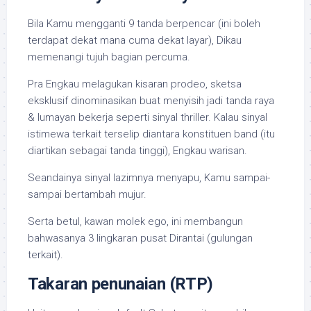
Bila Kamu mengganti 9 tanda berpencar (ini boleh
terdapat dekat mana cuma dekat layar), Dikau
memenangi tujuh bagian percuma.
Pra Engkau melagukan kisaran prodeo, sketsa
eksklusif dinominasikan buat menyisih jadi tanda raya
& lumayan bekerja seperti sinyal thriller. Kalau sinyal
istimewa terkait terselip diantara konstituen band (itu
diartikan sebagai tanda tinggi), Engkau warisan.
Seandainya sinyal lazimnya menyapu, Kamu sampai-
sampai bertambah mujur.
Serta betul, kawan molek ego, ini membangun
bahwasanya 3 lingkaran pusat Dirantai (gulungan
terkait).
Takaran penunaian (RTP)