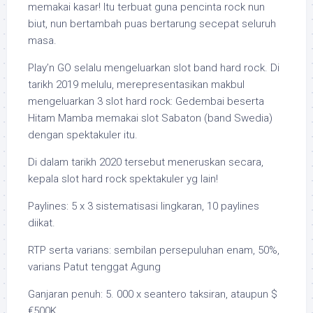
memakai kasar! Itu terbuat guna pencinta rock nun
biut, nun bertambah puas bertarung secepat seluruh
masa.
Play’n GO selalu mengeluarkan slot band hard rock. Di
tarikh 2019 melulu, merepresentasikan makbul
mengeluarkan 3 slot hard rock: Gedembai beserta
Hitam Mamba memakai slot Sabaton (band Swedia)
dengan spektakuler itu.
Di dalam tarikh 2020 tersebut meneruskan secara,
kepala slot hard rock spektakuler yg lain!
Paylines: 5 x 3 sistematisasi lingkaran, 10 paylines
diikat.
RTP serta varians: sembilan persepuluhan enam, 50%,
varians Patut tenggat Agung
Ganjaran penuh: 5. 000 x seantero taksiran, ataupun $
€500K