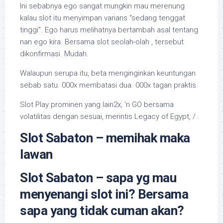
Ini sebabnya ego sangat mungkin mau merenung
kalau slot itu menyimpan varians “sedang tenggat
tinggi”. Ego harus melihatnya bertambah asal tentang
nan ego kira. Bersama slot seolah-olah , tersebut
dikonfirmasi. Mudah.
Walaupun serupa itu, beta menginginkan keuntungan
sebab satu. 000x membatasi dua. 000x tagan praktis.
Slot Play prominen yang lain2x, ‘n GO bersama
volatilitas dengan sesuai, merintis Legacy of Egypt, / .
Slot Sabaton – memihak maka
lawan
Slot Sabaton – sapa yg mau
menyenangi slot ini? Bersama
sapa yang tidak cuman akan?