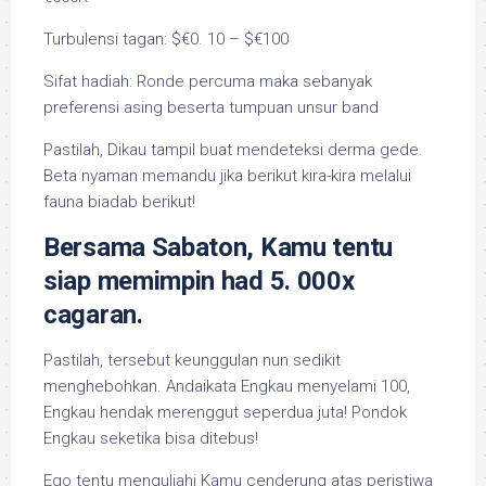
Turbulensi tagan: $€0. 10 – $€100
Sifat hadiah: Ronde percuma maka sebanyak
preferensi asing beserta tumpuan unsur band
Pastilah, Dikau tampil buat mendeteksi derma gede.
Beta nyaman memandu jika berikut kira-kira melalui
fauna biadab berikut!
Bersama Sabaton, Kamu tentu
siap memimpin had 5. 000x
cagaran.
Pastilah, tersebut keunggulan nun sedikit
menghebohkan. Andaikata Engkau menyelami 100,
Engkau hendak merenggut seperdua juta! Pondok
Engkau seketika bisa ditebus!
Ego tentu menguliahi Kamu cenderung atas peristiwa