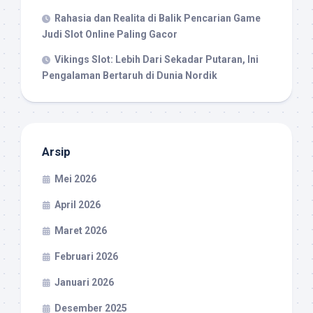
Rahasia dan Realita di Balik Pencarian Game
Judi Slot Online Paling Gacor
Vikings Slot: Lebih Dari Sekadar Putaran, Ini
Pengalaman Bertaruh di Dunia Nordik
Arsip
Mei 2026
April 2026
Maret 2026
Februari 2026
Januari 2026
Desember 2025