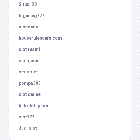
Situs123
login big777
slot dana
houserulescafe.com
slot resmi
slot gacor
situs slot
pompa303
slot online
link slot gacor
slot777
Judi slot