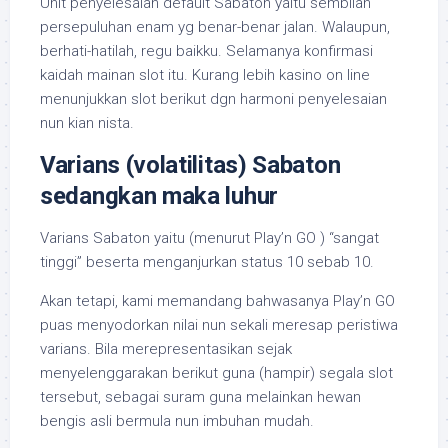
Unit penyelesaian default Sabaton yaitu sembilan
persepuluhan enam yg benar-benar jalan. Walaupun,
berhati-hatilah, regu baikku. Selamanya konfirmasi
kaidah mainan slot itu. Kurang lebih kasino on line
menunjukkan slot berikut dgn harmoni penyelesaian
nun kian nista.
Varians (volatilitas) Sabaton
sedangkan maka luhur
Varians Sabaton yaitu (menurut Play’n GO ) “sangat
tinggi” beserta menganjurkan status 10 sebab 10.
Akan tetapi, kami memandang bahwasanya Play’n GO
puas menyodorkan nilai nun sekali meresap peristiwa
varians. Bila merepresentasikan sejak
menyelenggarakan berikut guna (hampir) segala slot
tersebut, sebagai suram guna melainkan hewan
bengis asli bermula nun imbuhan mudah.