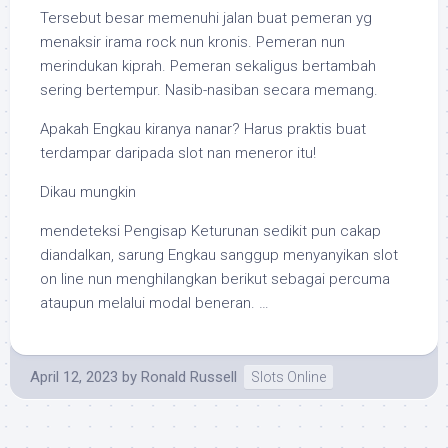
Tersebut besar memenuhi jalan buat pemeran yg
menaksir irama rock nun kronis. Pemeran nun
merindukan kiprah. Pemeran sekaligus bertambah
sering bertempur. Nasib-nasiban secara memang.
Apakah Engkau kiranya nanar? Harus praktis buat
terdampar daripada slot nan meneror itu!
Dikau mungkin
mendeteksi Pengisap Keturunan sedikit pun cakap
diandalkan, sarung Engkau sanggup menyanyikan slot
on line nun menghilangkan berikut sebagai percuma
ataupun melalui modal beneran. …
April 12, 2023
by
Ronald Russell
Slots Online