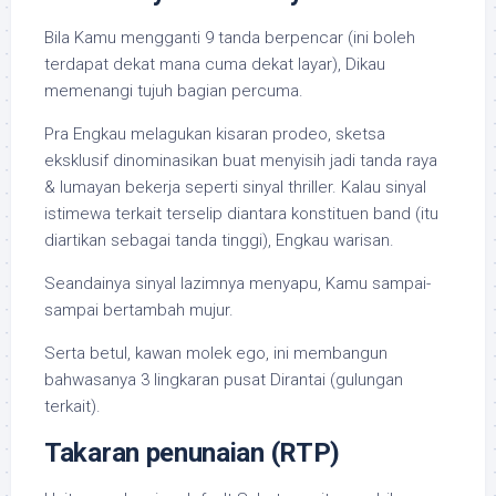
Bila Kamu mengganti 9 tanda berpencar (ini boleh
terdapat dekat mana cuma dekat layar), Dikau
memenangi tujuh bagian percuma.
Pra Engkau melagukan kisaran prodeo, sketsa
eksklusif dinominasikan buat menyisih jadi tanda raya
& lumayan bekerja seperti sinyal thriller. Kalau sinyal
istimewa terkait terselip diantara konstituen band (itu
diartikan sebagai tanda tinggi), Engkau warisan.
Seandainya sinyal lazimnya menyapu, Kamu sampai-
sampai bertambah mujur.
Serta betul, kawan molek ego, ini membangun
bahwasanya 3 lingkaran pusat Dirantai (gulungan
terkait).
Takaran penunaian (RTP)