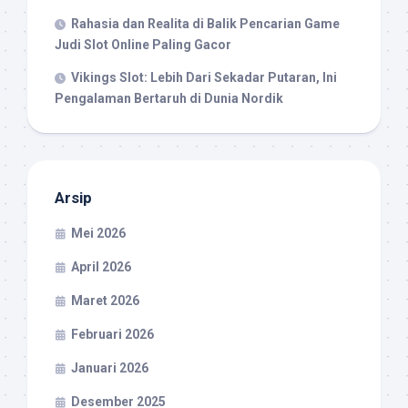
Rahasia dan Realita di Balik Pencarian Game
Judi Slot Online Paling Gacor
Vikings Slot: Lebih Dari Sekadar Putaran, Ini
Pengalaman Bertaruh di Dunia Nordik
Arsip
Mei 2026
April 2026
Maret 2026
Februari 2026
Januari 2026
Desember 2025