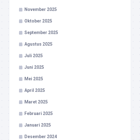
November 2025
Oktober 2025
September 2025
Agustus 2025
Juli 2025
Juni 2025
Mei 2025
April 2025
Maret 2025
Februari 2025
Januari 2025
Desember 2024