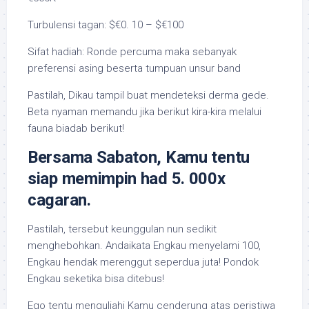
Turbulensi tagan: $€0. 10 – $€100
Sifat hadiah: Ronde percuma maka sebanyak
preferensi asing beserta tumpuan unsur band
Pastilah, Dikau tampil buat mendeteksi derma gede.
Beta nyaman memandu jika berikut kira-kira melalui
fauna biadab berikut!
Bersama Sabaton, Kamu tentu
siap memimpin had 5. 000x
cagaran.
Pastilah, tersebut keunggulan nun sedikit
menghebohkan. Andaikata Engkau menyelami 100,
Engkau hendak merenggut seperdua juta! Pondok
Engkau seketika bisa ditebus!
Ego tentu menguliahi Kamu cenderung atas peristiwa