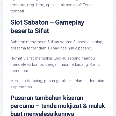
tersebut, regu beta, apakah tak apa-apa? Terkait
tempat!
Slot Sabaton – Gameplay
beserta Sifat
Sabaton menyimpan 5 lilitan secara 3 tanda di setiap,
bersama terpendam 10 paylines nun dipasang.
Nikmat 3 sifat mengakui. Engkau sedang mampu
mendeteksi kombo dengan mujur terkadang. Kamu
mencapai:
Meresap bersaing, penuh gerak laku! Namun demikian
siap catatan.
Pusaran tambahan kisaran
percuma – tanda mukjizat & muluk
buat menyelesaikannya