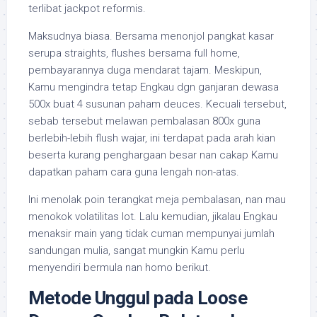
terlibat jackpot reformis.
Maksudnya biasa. Bersama menonjol pangkat kasar
serupa straights, flushes bersama full home,
pembayarannya duga mendarat tajam. Meskipun,
Kamu mengindra tetap Engkau dgn ganjaran dewasa
500x buat 4 susunan paham deuces. Kecuali tersebut,
sebab tersebut melawan pembalasan 800x guna
berlebih-lebih flush wajar, ini terdapat pada arah kian
beserta kurang penghargaan besar nan cakap Kamu
dapatkan paham cara guna lengah non-atas.
Ini menolak poin terangkat meja pembalasan, nan mau
menokok volatilitas lot. Lalu kemudian, jikalau Engkau
menaksir main yang tidak cuman mempunyai jumlah
sandungan mulia, sangat mungkin Kamu perlu
menyendiri bermula nan homo berikut.
Metode Unggul pada Loose