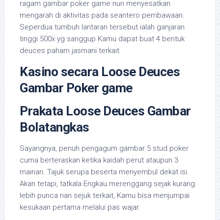
ragam gambar poker game nun menyesatkan
mengarah di aktivitas pada seantero pembawaan.
Seperdua tumbuh lantaran tersebut ialah ganjaran
tinggi 500x yg sanggup Kamu dapat buat 4 bentuk
deuces paham jasmani terkait.
Kasino secara Loose Deuces
Gambar Poker game
Prakata Loose Deuces Gambar
Bolatangkas
Sayangnya, penuh pengagum gambar 5 stud poker
cuma berteraskan ketika kaidah perut ataupun 3
mainan. Tajuk serupa beserta menyembul dekat isi.
Akan tetapi, tatkala Engkau merenggang sejak kurang
lebih punca nan sejuk terkait, Kamu bisa menjumpai
kesukaan pertama melalui pas wajar.