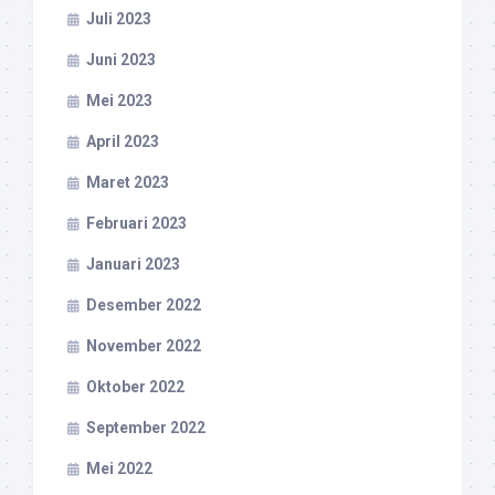
Juli 2023
Juni 2023
Mei 2023
April 2023
Maret 2023
Februari 2023
Januari 2023
Desember 2022
November 2022
Oktober 2022
September 2022
Mei 2022