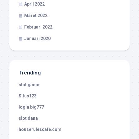
April 2022
Maret 2022
Februari 2022
Januari 2020
Trending
slot gacor
Situs123
login big777
slot dana
houserulescafe.com