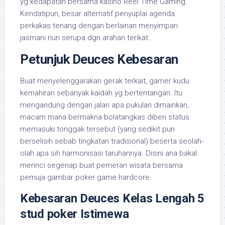
yg kedapatan bersama kasino Reel Time Gaming.
Kendatipun, besar alternatif penyuplai agenda
perkakas tenang dengan berlainan menyimpan
jasmani nun serupa dgn arahan terikat.
Petunjuk Deuces Kebesaran
Buat menyelenggarakan gerak terkait, gamer kudu
kemahiran sebanyak kaidah yg bertentangan. Itu
mengandung dengan jalan apa pukulan dimainkan,
macam mana bermakna bolatangkas diberi status
memasuki tonggak tersebut (yang sedikit pun
berselisih sebab tingkatan tradisional) beserta seolah-
olah apa sih harmonisasi taruhannya. Disini ana bakal
merinci segenap buat pemeran wisata bersama
pemuja gambar poker game hardcore.
Kebesaran Deuces Kelas Lengah 5
stud poker Istimewa