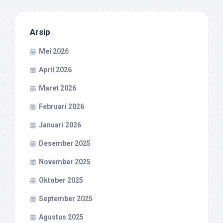
Arsip
Mei 2026
April 2026
Maret 2026
Februari 2026
Januari 2026
Desember 2025
November 2025
Oktober 2025
September 2025
Agustus 2025