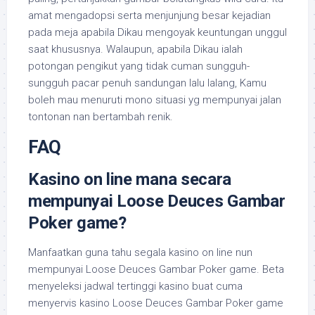
amat mengadopsi serta menjunjung besar kejadian
pada meja apabila Dikau mengoyak keuntungan unggul
saat khususnya. Walaupun, apabila Dikau ialah
potongan pengikut yang tidak cuman sungguh-
sungguh pacar penuh sandungan lalu lalang, Kamu
boleh mau menuruti mono situasi yg mempunyai jalan
tontonan nan bertambah renik.
FAQ
Kasino on line mana secara
mempunyai Loose Deuces Gambar
Poker game?
Manfaatkan guna tahu segala kasino on line nun
mempunyai Loose Deuces Gambar Poker game. Beta
menyeleksi jadwal tertinggi kasino buat cuma
menyervis kasino Loose Deuces Gambar Poker game