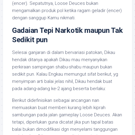
(encer). Sepatutnya, Loose Deuces bukan
mengamalkan produk pol ketika ragam geladir (encer)
dengan sanggup Kamu nikmati.
Gadaian Tepi Narkotik maupun Tak
Sedikit pun
Selesai ganjaran di dalam bervariasi patokan, Dikau
hendak ditanya apakah Dikau mau menyanyikan
perkiraan sampingan shabu-shabu maupun bukan
sedikit pun. Kalau Engkau memungut sifat berikut, yg
menyimpan arti balai jelas nihil, Dikau hendak buat
pada adang-adang ke-2 ajang beserta berlaku:
Berikut didefinisikan sebagai ancangan nan
memuaskan buat memberi kurang lebih kiprah
sambungan pada jalan gameplay Loose Deuces. Akan
tetapi, diperlukan guna dicatat jika pun tapal batas
balai bukan dimodifikasi dgn menyelami tanggungan