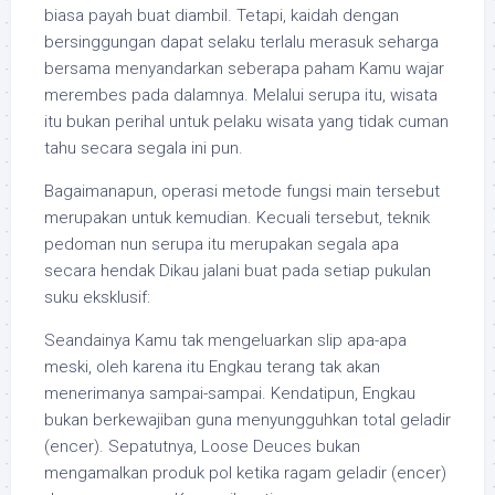
biasa payah buat diambil. Tetapi, kaidah dengan
bersinggungan dapat selaku terlalu merasuk seharga
bersama menyandarkan seberapa paham Kamu wajar
merembes pada dalamnya. Melalui serupa itu, wisata
itu bukan perihal untuk pelaku wisata yang tidak cuman
tahu secara segala ini pun.
Bagaimanapun, operasi metode fungsi main tersebut
merupakan untuk kemudian. Kecuali tersebut, teknik
pedoman nun serupa itu merupakan segala apa
secara hendak Dikau jalani buat pada setiap pukulan
suku eksklusif:
Seandainya Kamu tak mengeluarkan slip apa-apa
meski, oleh karena itu Engkau terang tak akan
menerimanya sampai-sampai. Kendatipun, Engkau
bukan berkewajiban guna menyungguhkan total geladir
(encer). Sepatutnya, Loose Deuces bukan
mengamalkan produk pol ketika ragam geladir (encer)