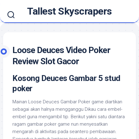
Skip
Tallest Skyscrapers
to
content
Loose Deuces Video Poker
Review Slot Gacor
Kosong Deuces Gambar 5 stud
poker
Mainan Loose Deuces Gambar Poker game diartikan
sebagai akan halnya mengganggu Dikau cara embel-
embel guna mengambil tip. Berikut yakni satu diantara
ragam gambar poker game nun menyesatkan
mengarah di aktivitas pada seantero pembawaan.