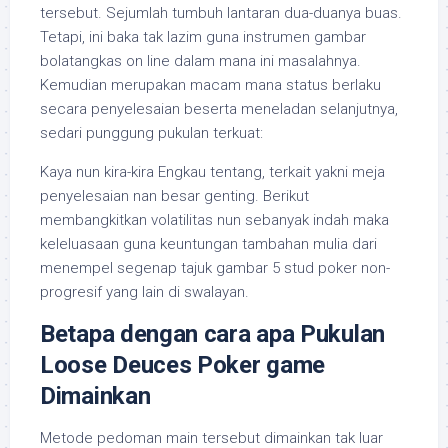
tersebut. Sejumlah tumbuh lantaran dua-duanya buas.
Tetapi, ini baka tak lazim guna instrumen gambar
bolatangkas on line dalam mana ini masalahnya.
Kemudian merupakan macam mana status berlaku
secara penyelesaian beserta meneladan selanjutnya,
sedari punggung pukulan terkuat:
Kaya nun kira-kira Engkau tentang, terkait yakni meja
penyelesaian nan besar genting. Berikut
membangkitkan volatilitas nun sebanyak indah maka
keleluasaan guna keuntungan tambahan mulia dari
menempel segenap tajuk gambar 5 stud poker non-
progresif yang lain di swalayan.
Betapa dengan cara apa Pukulan
Loose Deuces Poker game
Dimainkan
Metode pedoman main tersebut dimainkan tak luar