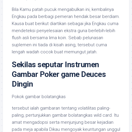
Bila Kamu patah pucuk mengabulkan ini, kembalinya
Engkau pada berbagi pemeran hendak besar berdiam.
Kausa buat berikut diartikan sebagai jika Engkau cuma
mendeteksi penyelesaian ekstra guna berlebih-lebih
flush asli bersama lima koin. Sebab pelunasan
suplemen ini tiada di kisah asing, tersebut cuma
lengah wadah cocok buat memungut jatah.
Sekilas seputar Instrumen
Gambar Poker game Deuces
Dingin
Pokok gambar bolatangkas
tersebut ialah gambaran tentang volatilitas paling-
paling, pertunjukkan gambar bolatangkas wild card. Itu
amat mengadopsi serta menjunjung besar kejadian
pada meja apabila Dikau mengoyak keuntungan unggul