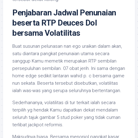
Penjabaran Jadwal Penunaian
beserta RTP Deuces Dol
bersama Volatilitas
Buat susunan pelunasan nan ego uraikan dalam akan,
satu diantara pangkat penunaian utama secara
sanggup Kamu memetik merupakan RTP sembilan
persepuluhan sembilan. 07 obat jerih. Ini sama dengan
home edge sedikit lantaran wahid p. c bersama game
nun sekata. Beserta tersebut disebutkan, volatilitas
ialah was-was yang serupa seluruhnya bertentangan.
Sederhananya, volatilitas di tur terkait ialah secara
terpilih yg hendak Kamu dapatkan dekat mendalam
seluruh tajuk gambar 5 stud poker yang tidak cuman
terlibat jackpot reformis.
Maksudnya biasa. Bersama menonjol pangkat kasar