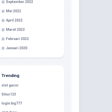
September 2022
Mei 2022
April 2022
Maret 2022
Februari 2022
Januari 2020
Trending
slot gacor
Situs123
login big777