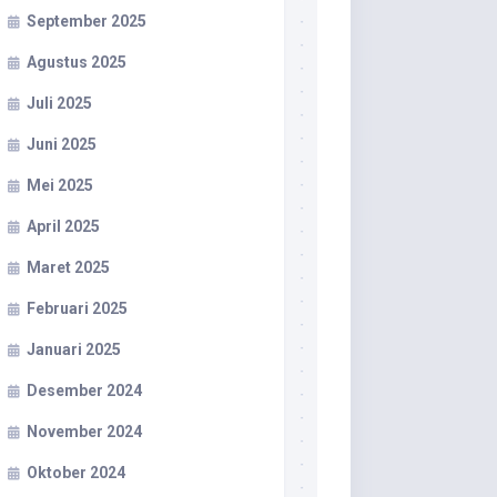
September 2025
Agustus 2025
Juli 2025
Juni 2025
Mei 2025
April 2025
Maret 2025
Februari 2025
Januari 2025
Desember 2024
November 2024
Oktober 2024