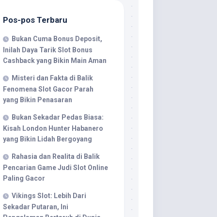
Pos-pos Terbaru
Bukan Cuma Bonus Deposit,
Inilah Daya Tarik Slot Bonus
Cashback yang Bikin Main Aman
Misteri dan Fakta di Balik
Fenomena Slot Gacor Parah
yang Bikin Penasaran
Bukan Sekadar Pedas Biasa:
Kisah London Hunter Habanero
yang Bikin Lidah Bergoyang
Rahasia dan Realita di Balik
Pencarian Game Judi Slot Online
Paling Gacor
Vikings Slot: Lebih Dari
Sekadar Putaran, Ini