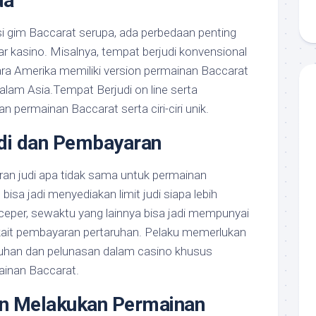
da
i gim Baccarat serupa, ada perbedaan penting
r kasino. Misalnya, tempat berjudi konvensional
ra Amerika memiliki version permainan Baccarat
dalam Asia.Tempat Berjudi on line serta
 permainan Baccarat serta ciri-ciri unik.
udi dan Pembayaran
ran judi apa tidak sama untuk permainan
bisa jadi menyediakan limit judi siapa lebih
ceper, sewaktu yang lainnya bisa jadi mempunyai
kait pembayaran pertaruhan. Pelaku memerlukan
ruhan dan pelunasan dalam casino khusus
inan Baccarat.
an Melakukan Permainan