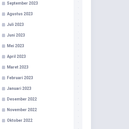
September 2023
Agustus 2023
Juli 2023
Juni 2023
Mei 2023
April 2023
Maret 2023
Februari 2023
Januari 2023
Desember 2022
November 2022
Oktober 2022