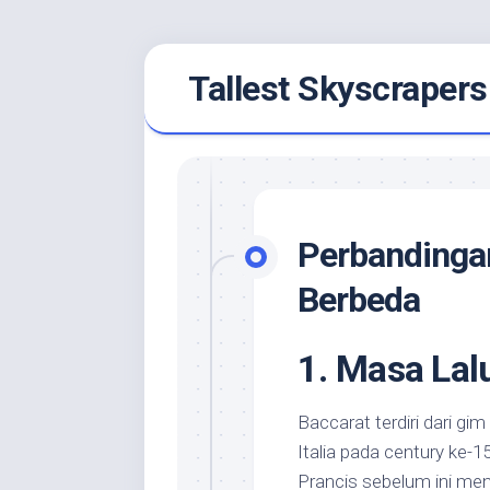
Skip
Tallest Skyscrapers
to
content
Perbandingan
Berbeda
1. Masa Lal
Baccarat terdiri dari g
Italia pada century ke-15
Prancis sebelum ini men