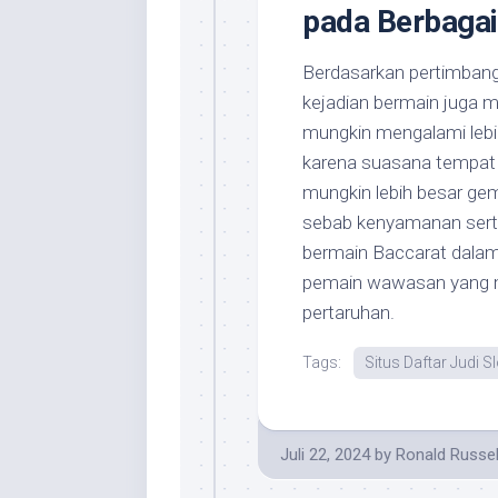
pada Berbagai
Berdasarkan pertimbanga
kejadian bermain juga
mungkin mengalami leb
karena suasana tempat 
mungkin lebih besar ge
sebab kenyamanan sert
bermain Baccarat dala
pemain wawasan yang ma
pertaruhan.
Tags:
Situs Daftar Judi Sl
Juli 22, 2024
by
Ronald Russel