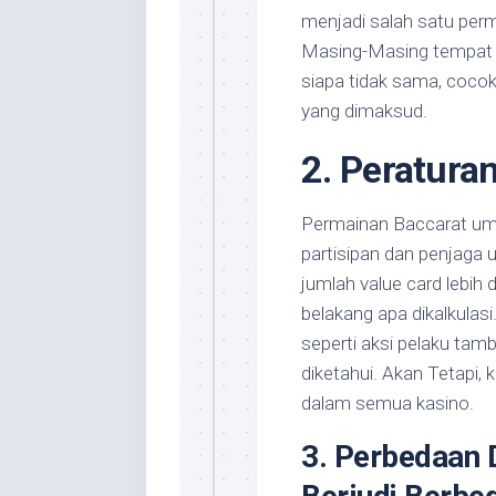
menjadi salah satu perm
Masing-Masing tempat
siapa tidak sama, coco
yang dimaksud.
2. Peratura
Permainan Baccarat um
partisipan dan penjaga 
jumlah value card lebih 
belakang apa dikalkulasi
seperti aksi pelaku ta
diketahui. Akan Tetapi,
dalam semua kasino.
3. Perbedaan 