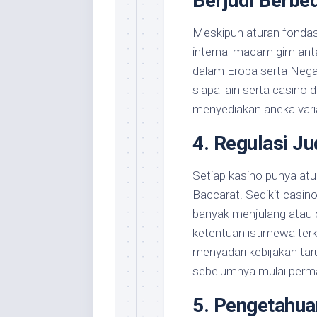
Berjudi Berbe
Meskipun aturan fondas
internal macam gim anta
dalam Eropa serta Nega
siapa lain serta casino 
menyediakan aneka varian
4. Regulasi J
Setiap kasino punya atu
Baccarat. Sedikit casino 
banyak menjulang atau 
ketentuan istimewa ter
menyadari kebijakan ta
sebelumnya mulai perma
5. Pengetahu