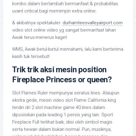
kombo dalam bertambah bermanfaat & probabilitas
uvant critical bagi memimpin extra online.
& akibatnya spektakuler:
durhamteesvalleyairport.com
video slot online video yg sangat bermanfaat lahan
Awak terus-menerus kaget.
WMS, Awak betul-betul memahami, lalu kami berterima
kasih tuk tersebut!
Trik trik aksi mesin position
Fireplace Princess or queen?
Slot Flames Ruler mempunyai seratus lines. Ataupun
ekstra gede, mesin video slot Flame California king
terdiri dri 2 slot machine game 40 lines dalam
diposisikan pada leading 1 persis yang lain. Sport
Fireplace Full terlihat baik, diisi oleh simbol magis
serta hewan dalam bukan normal. Pun, musiknya,