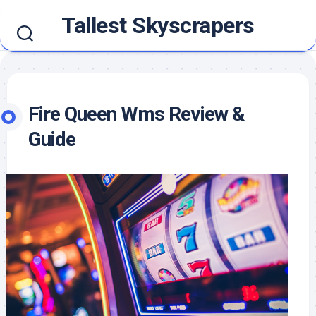
Skip
Tallest Skyscrapers
to
content
Fire Queen Wms Review &
Guide