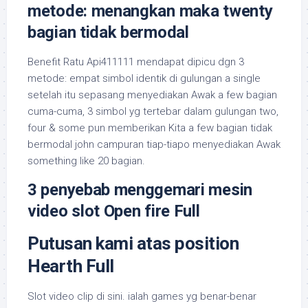
metode: menangkan maka twenty
bagian tidak bermodal
Benefit Ratu Api411111 mendapat dipicu dgn 3
metode: empat simbol identik di gulungan a single
setelah itu sepasang menyediakan Awak a few bagian
cuma-cuma, 3 simbol yg tertebar dalam gulungan two,
four & some pun memberikan Kita a few bagian tidak
bermodal john campuran tiap-tiapo menyediakan Awak
something like 20 bagian.
3 penyebab menggemari mesin
video slot Open fire Full
Putusan kami atas position
Hearth Full
Slot video clip di sini. ialah games yg benar-benar