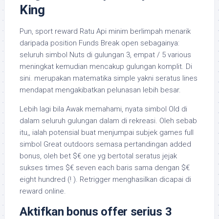
King
Pun, sport reward Ratu Api minim berlimpah menarik
daripada position Funds Break open sebagainya:
seluruh simbol Nuts di gulungan 3, empat / 5 various
meningkat kemudian mencakup gulungan komplit. Di
sini. merupakan matematika simple yakni seratus lines
mendapat mengakibatkan pelunasan lebih besar.
Lebih lagi bila Awak memahami, nyata simbol Old di
dalam seluruh gulungan dalam di rekreasi. Oleh sebab
itu,, ialah potensial buat menjumpai subjek games full
simbol Great outdoors semasa pertandingan added
bonus, oleh bet $€ one yg bertotal seratus jejak
sukses times $€ seven each baris sama dengan $€
eight hundred (! ). Retrigger menghasilkan dicapai di
reward online.
Aktifkan bonus offer serius 3