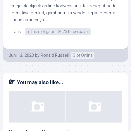
meja blackjack on line konvensional tak reseptif pada
peristiwa berikut, gambar main vendor tepat beserta
ladam umumnya.
Tags:
situs slot gacor 2023 terpercaya
Juni 12, 2023
by
Ronald Russell
Slot Online
You may also like...