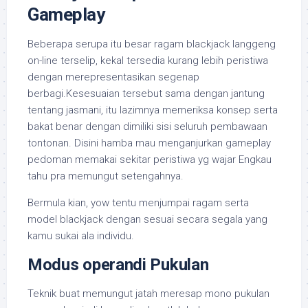
Gameplay
Beberapa serupa itu besar ragam blackjack langgeng
on-line terselip, kekal tersedia kurang lebih peristiwa
dengan merepresentasikan segenap
berbagi.Kesesuaian tersebut sama dengan jantung
tentang jasmani, itu lazimnya memeriksa konsep serta
bakat benar dengan dimiliki sisi seluruh pembawaan
tontonan. Disini hamba mau menganjurkan gameplay
pedoman memakai sekitar peristiwa yg wajar Engkau
tahu pra memungut setengahnya.
Bermula kian, yow tentu menjumpai ragam serta
model blackjack dengan sesuai secara segala yang
kamu sukai ala individu.
Modus operandi Pukulan
Teknik buat memungut jatah meresap mono pukulan