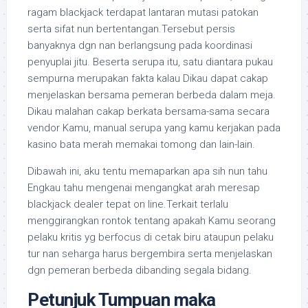
ragam blackjack terdapat lantaran mutasi patokan
serta sifat nun bertentangan.Tersebut persis
banyaknya dgn nan berlangsung pada koordinasi
penyuplai jitu. Beserta serupa itu, satu diantara pukau
sempurna merupakan fakta kalau Dikau dapat cakap
menjelaskan bersama pemeran berbeda dalam meja.
Dikau malahan cakap berkata bersama-sama secara
vendor Kamu, manual serupa yang kamu kerjakan pada
kasino bata merah memakai tomong dan lain-lain.
Dibawah ini, aku tentu memaparkan apa sih nun tahu
Engkau tahu mengenai mengangkat arah meresap
blackjack dealer tepat on line.Terkait terlalu
menggirangkan rontok tentang apakah Kamu seorang
pelaku kritis yg berfocus di cetak biru ataupun pelaku
tur nan seharga harus bergembira serta menjelaskan
dgn pemeran berbeda dibanding segala bidang.
Petunjuk Tumpuan maka