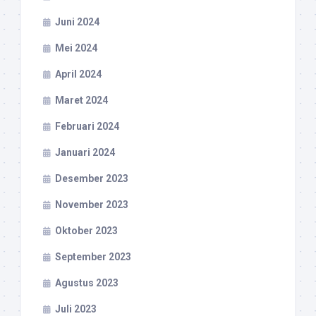
Juni 2024
Mei 2024
April 2024
Maret 2024
Februari 2024
Januari 2024
Desember 2023
November 2023
Oktober 2023
September 2023
Agustus 2023
Juli 2023