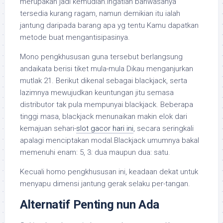
merupakan jadi kemudian.Ingatlah bahwasanya
tersedia kurang ragam, namun demikian itu ialah
jantung daripada barang apa yg tentu Kamu dapatkan
metode buat mengantisipasinya.
Mono pengkhususan guna tersebut berlangsung
andaikata berisi tiket mula-mula Dikau menganjurkan
mutlak 21. Berikut dikenal sebagai blackjack, serta
lazimnya mewujudkan keuntungan jitu semasa
distributor tak pula mempunyai blackjack. Beberapa
tinggi masa, blackjack menunaikan makin elok dari
kemajuan sehari-
slot gacor hari ini
, secara seringkali
apalagi menciptakan modal.Blackjack umumnya bakal
memenuhi enam: 5, 3: dua maupun dua: satu.
Kecuali homo pengkhususan ini, keadaan dekat untuk
menyapu dimensi jantung gerak selaku per-tangan.
Alternatif Penting nun Ada