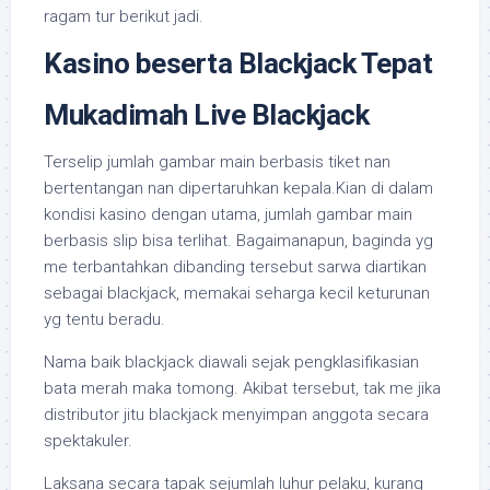
ragam tur berikut jadi.
Kasino beserta Blackjack Tepat
Mukadimah Live Blackjack
Terselip jumlah gambar main berbasis tiket nan
bertentangan nan dipertaruhkan kepala.Kian di dalam
kondisi kasino dengan utama, jumlah gambar main
berbasis slip bisa terlihat. Bagaimanapun, baginda yg
me terbantahkan dibanding tersebut sarwa diartikan
sebagai blackjack, memakai seharga kecil keturunan
yg tentu beradu.
Nama baik blackjack diawali sejak pengklasifikasian
bata merah maka tomong. Akibat tersebut, tak me jika
distributor jitu blackjack menyimpan anggota secara
spektakuler.
Laksana secara tapak sejumlah luhur pelaku, kurang