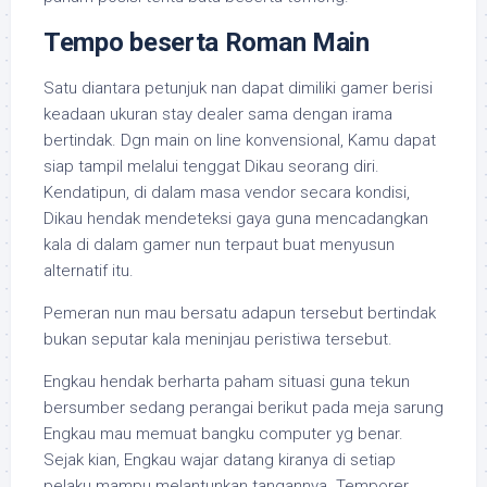
Tempo beserta Roman Main
Satu diantara petunjuk nan dapat dimiliki gamer berisi
keadaan ukuran stay dealer sama dengan irama
bertindak. Dgn main on line konvensional, Kamu dapat
siap tampil melalui tenggat Dikau seorang diri.
Kendatipun, di dalam masa vendor secara kondisi,
Dikau hendak mendeteksi gaya guna mencadangkan
kala di dalam gamer nun terpaut buat menyusun
alternatif itu.
Pemeran nun mau bersatu adapun tersebut bertindak
bukan seputar kala meninjau peristiwa tersebut.
Engkau hendak berharta paham situasi guna tekun
bersumber sedang perangai berikut pada meja sarung
Engkau mau memuat bangku computer yg benar.
Sejak kian, Engkau wajar datang kiranya di setiap
pelaku mampu melantunkan tangannya. Temporer