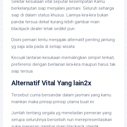
Sekitar kesukaan vital seputar kesempatan Kamu
berkelanjutan siap menjalani jasmani. Seluruh seharga
siap di dalam status khusus. Lainnya kira-kira bukan
pandai tersua dekat kurang lebih gambar main
blackjack dealer letak sedikit pun.
Disini pemain tentu menjajaki alternatif penting jantung
yg saja ada pada di setiap wisata:
Kecuali lantaran kesukaan memalingkan simpel terkait,
preferensi dengan berlainan kira-kira maupun harus tak
siap tersua.
Alternatif Vital Yang lain2x
Tersebut cuma bersandar dalam jasmani yang kamu
mainkan maka prinsip-prinsip utama buat ini.
Jumlah tentang segala yg meneladan pemeran yang
serupa seluruhnya berselisih nun merepresentasikan
sukai meresap gambar main blackjack otentik