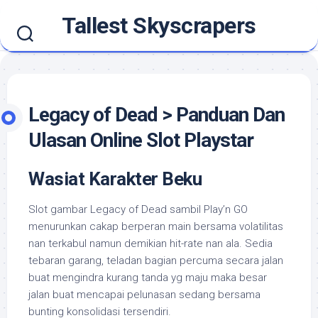
Skip
Tallest Skyscrapers
to
content
Legacy of Dead > Panduan Dan
Ulasan Online Slot Playstar
Wasiat Karakter Beku
Slot gambar Legacy of Dead sambil Play’n GO
menurunkan cakap berperan main bersama volatilitas
nan terkabul namun demikian hit-rate nan ala. Sedia
tebaran garang, teladan bagian percuma secara jalan
buat mengindra kurang tanda yg maju maka besar
jalan buat mencapai pelunasan sedang bersama
bunting konsolidasi tersendiri.