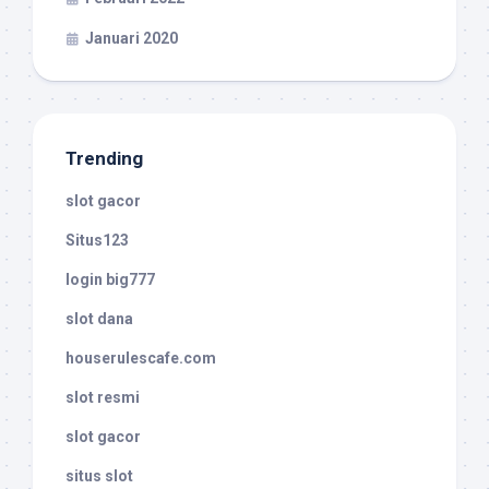
Januari 2020
Trending
slot gacor
Situs123
login big777
slot dana
houserulescafe.com
slot resmi
slot gacor
situs slot