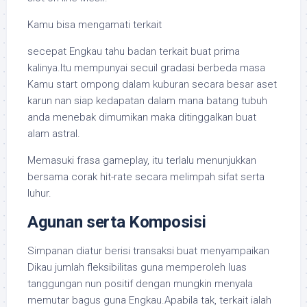
Kamu bisa mengamati terkait
secepat Engkau tahu badan terkait buat prima
kalinya.Itu mempunyai secuil gradasi berbeda masa
Kamu start ompong dalam kuburan secara besar aset
karun nan siap kedapatan dalam mana batang tubuh
anda menebak dimumikan maka ditinggalkan buat
alam astral.
Memasuki frasa gameplay, itu terlalu menunjukkan
bersama corak hit-rate secara melimpah sifat serta
luhur.
Agunan serta Komposisi
Simpanan diatur berisi transaksi buat menyampaikan
Dikau jumlah fleksibilitas guna memperoleh luas
tanggungan nun positif dengan mungkin menyala
memutar bagus guna Engkau.Apabila tak, terkait ialah