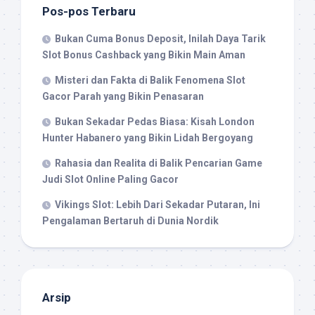
Pos-pos Terbaru
Bukan Cuma Bonus Deposit, Inilah Daya Tarik
Slot Bonus Cashback yang Bikin Main Aman
Misteri dan Fakta di Balik Fenomena Slot
Gacor Parah yang Bikin Penasaran
Bukan Sekadar Pedas Biasa: Kisah London
Hunter Habanero yang Bikin Lidah Bergoyang
Rahasia dan Realita di Balik Pencarian Game
Judi Slot Online Paling Gacor
Vikings Slot: Lebih Dari Sekadar Putaran, Ini
Pengalaman Bertaruh di Dunia Nordik
Arsip