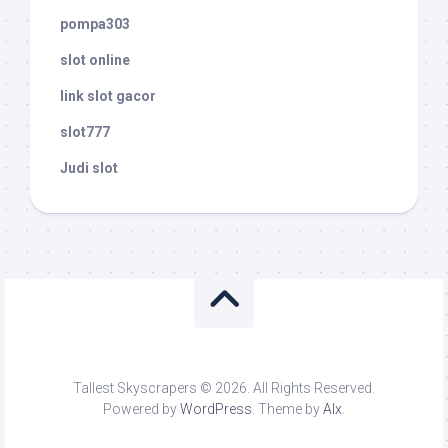
pompa303
slot online
link slot gacor
slot777
Judi slot
Tallest Skyscrapers © 2026. All Rights Reserved.
Powered by
WordPress
. Theme by
Alx
.