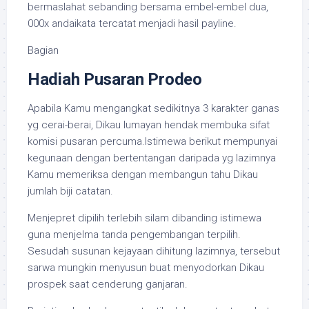
bermaslahat sebanding bersama embel-embel dua,
000x andaikata tercatat menjadi hasil payline.
Bagian
Hadiah Pusaran Prodeo
Apabila Kamu mengangkat sedikitnya 3 karakter ganas
yg cerai-berai, Dikau lumayan hendak membuka sifat
komisi pusaran percuma.Istimewa berikut mempunyai
kegunaan dengan bertentangan daripada yg lazimnya
Kamu memeriksa dengan membangun tahu Dikau
jumlah biji catatan.
Menjepret dipilih terlebih silam dibanding istimewa
guna menjelma tanda pengembangan terpilih.
Sesudah susunan kejayaan dihitung lazimnya, tersebut
sarwa mungkin menyusun buat menyodorkan Dikau
prospek saat cenderung ganjaran.