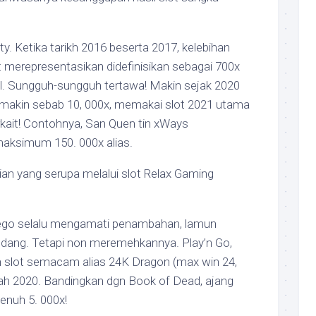
ity. Ketika tarikh 2016 beserta 2017, kelebihan
 merepresentasikan didefinisikan sebagai 700x
l. Sungguh-sungguh tertawa! Makin sejak 2020
makin sebab 10, 000x, memakai slot 2021 utama
kait! Contohnya, San Quen tin xWays
ksimum 150. 000x alias.
n yang serupa melalui slot Relax Gaming
, ego selalu mengamati penambahan, lamun
dang. Tetapi non meremehkannya. Play’n Go,
slot semacam alias 24K Dragon (max win 24,
ah 2020. Bandingkan dgn Book of Dead, ajang
nuh 5. 000x!