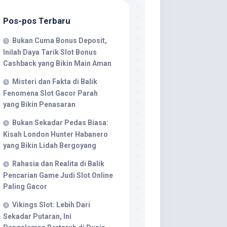
Pos-pos Terbaru
Bukan Cuma Bonus Deposit,
Inilah Daya Tarik Slot Bonus
Cashback yang Bikin Main Aman
Misteri dan Fakta di Balik
Fenomena Slot Gacor Parah
yang Bikin Penasaran
Bukan Sekadar Pedas Biasa:
Kisah London Hunter Habanero
yang Bikin Lidah Bergoyang
Rahasia dan Realita di Balik
Pencarian Game Judi Slot Online
Paling Gacor
Vikings Slot: Lebih Dari
Sekadar Putaran, Ini