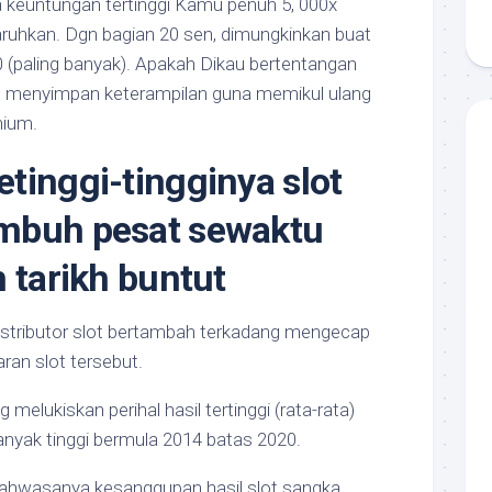
a keuntungan tertinggi Kamu penuh 5, 000x
ruhkan. Dgn bagian 20 sen, dimungkinkan buat
 (paling banyak). Apakah Dikau bertentangan
ntu menyimpan keterampilan guna memikul ulang
nium.
tinggi-tingginya slot
mbuh pesat sewaktu
h tarikh buntut
stributor slot bertambah terkadang mengecap
an slot tersebut.
 melukiskan perihal hasil tertinggi (rata-rata)
banyak tinggi bermula 2014 batas 2020.
ahwasanya kesanggupan hasil slot sangka