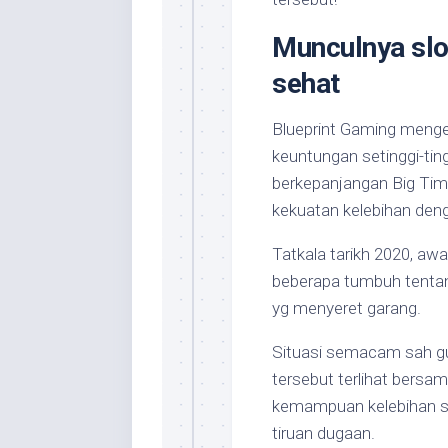
Munculnya sl
sehat
Blueprint Gaming mengel
keuntungan setinggi-ting
berkepanjangan Big Tim
kekuatan kelebihan deng
Tatkala tarikh 2020, aw
beberapa tumbuh tenta
yg menyeret garang.
Situasi semacam sah gun
tersebut terlihat bersam
kemampuan kelebihan sl
tiruan dugaan.