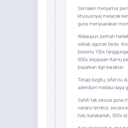
Semakin menjamur peme
khususnya) melacak kemu
guna menyuarakan mono
Walaupun, berhati-hatila
sebab agunan beda. And
beserta 100x tanggungan
000x, kejayaan Kamu pe
bayarkan dgn karakter.
Tetapi begitu, sifat it
adendum melalui daya g
Sahih tak sesuai guna 
varians lembut, secara
hati, katakanlah, 500x a