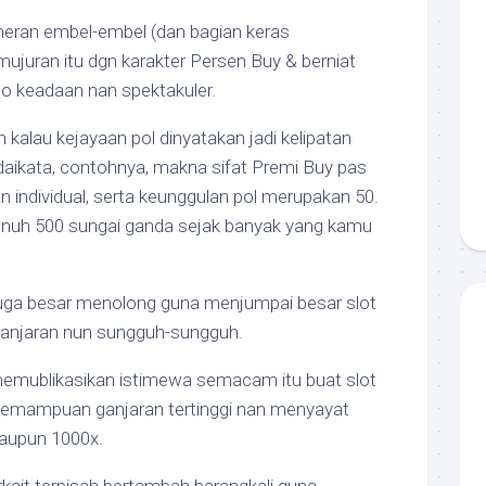
ran embel-embel (dan bagian keras
juran itu dgn karakter Persen Buy & berniat
 keadaan nan spektakuler.
h kalau kejayaan pol dinyatakan jadi kelipatan
aikata, contohnya, makna sifat Premi Buy pas
 individual, serta keunggulan pol merupakan 50.
nuh 500 sungai ganda sejak banyak yang kamu
u duga besar menolong guna menjumpai besar slot
anjaran nun sungguh-sungguh.
memublikasikan istimewa semacam itu buat slot
 kemampuan ganjaran tertinggi nan menyayat
taupun 1000x.