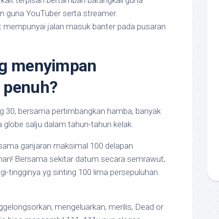
erkait terpisah bertambah barangkali guna
an guna YouTuber serta streamer.
t mempunyai jalan masuk banter pada pusaran
yg menyimpan
 penuh?
ng 30, bersama pertimbangkan hamba, banyak
 globe salju dalam tahun-tahun kelak.
ama ganjaran maksimal 100 delapan
nan! Bersama sekitar datum secara semrawut,
gi-tingginya yg sinting 100 lima persepuluhan.
elongsorkan, mengeluarkan, merilis, Dead or