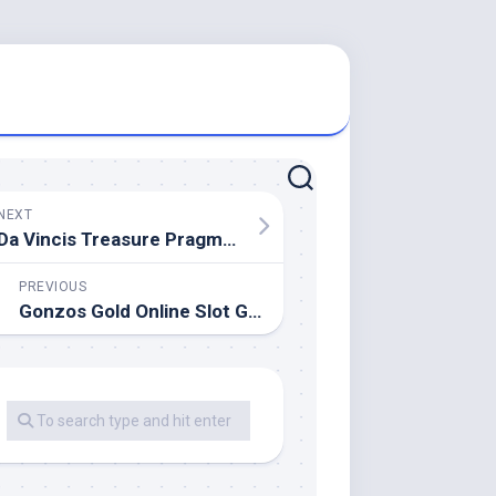
NEXT
Da Vincis Treasure Pragmatic Play
PREVIOUS
Gonzos Gold Online Slot Guide and Review