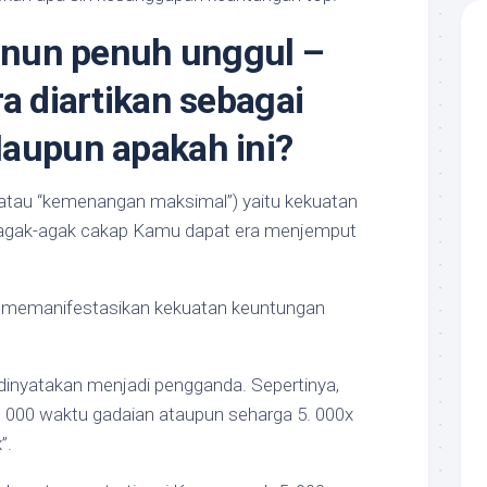
e nun penuh unggul –
ra diartikan sebagai
aupun apakah ini?
atau “kemenangan maksimal”) yaitu kekuatan
 agak-agak cakap Kamu dapat era menjemput
lot memanifestasikan kekuatan keuntungan
nyatakan menjadi pengganda. Sepertinya,
“5. 000 waktu gadaian ataupun seharga 5. 000x
”.