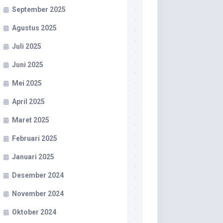
September 2025
Agustus 2025
Juli 2025
Juni 2025
Mei 2025
April 2025
Maret 2025
Februari 2025
Januari 2025
Desember 2024
November 2024
Oktober 2024