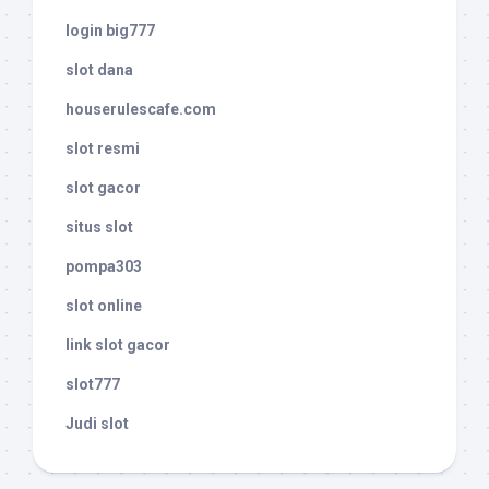
login big777
slot dana
houserulescafe.com
slot resmi
slot gacor
situs slot
pompa303
slot online
link slot gacor
slot777
Judi slot