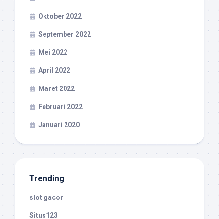
Oktober 2022
September 2022
Mei 2022
April 2022
Maret 2022
Februari 2022
Januari 2020
Trending
slot gacor
Situs123