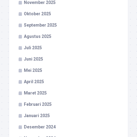
November 2025
Oktober 2025
September 2025
Agustus 2025
Juli 2025
Juni 2025
Mei 2025
April 2025
Maret 2025
Februari 2025
Januari 2025
Desember 2024