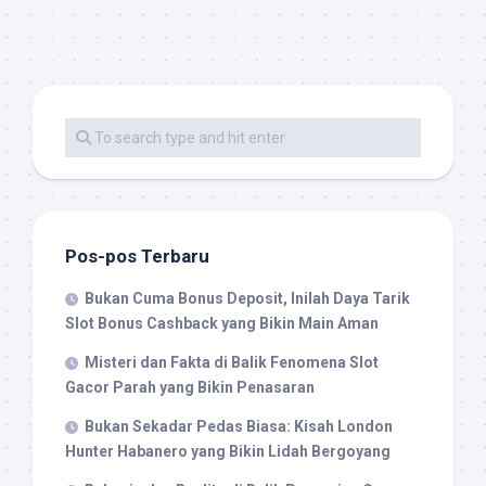
Pos-pos Terbaru
Bukan Cuma Bonus Deposit, Inilah Daya Tarik
Slot Bonus Cashback yang Bikin Main Aman
Misteri dan Fakta di Balik Fenomena Slot
Gacor Parah yang Bikin Penasaran
Bukan Sekadar Pedas Biasa: Kisah London
Hunter Habanero yang Bikin Lidah Bergoyang