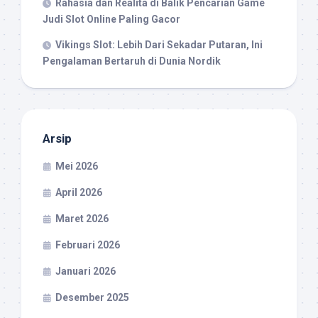
Rahasia dan Realita di Balik Pencarian Game
Judi Slot Online Paling Gacor
Vikings Slot: Lebih Dari Sekadar Putaran, Ini
Pengalaman Bertaruh di Dunia Nordik
Arsip
Mei 2026
April 2026
Maret 2026
Februari 2026
Januari 2026
Desember 2025