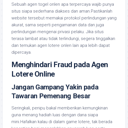
Sebuah agen togel onlen apa terpercaya wajib punya
situs siapa sederhana diakses dan aman.Pastikanlah
website tersebut memakai protokol perlindungan yang
akurat, sama seperti pengamanan data dan juga
perlindungan mengenai privasi pelaku. Jika situs
terasa lambat atau tidak terlindungi, segera tinggalkan
dan temukan agen lotere onlen lain apa lebih dapat
dipercaya.
Menghindari Fraud pada Agen
Lotere Online
Jangan Gampang Yakin pada
Tawaran Pemenang Besar
Seringkali, penipu bakal memberikan kemungkinan
guna menang hadiah luas dengan dana siapa
mini.Hafalkan kalau di dalam game lotere, tak berada