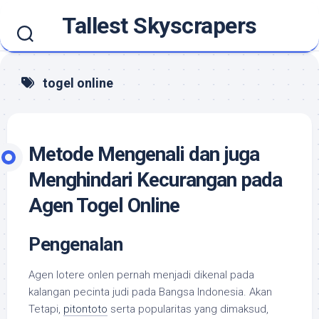
Skip
Tallest Skyscrapers
to
content
togel online
Metode Mengenali dan juga
Menghindari Kecurangan pada
Agen Togel Online
Pengenalan
Agen lotere onlen pernah menjadi dikenal pada
kalangan pecinta judi pada Bangsa Indonesia. Akan
Tetapi,
pitontoto
serta popularitas yang dimaksud,