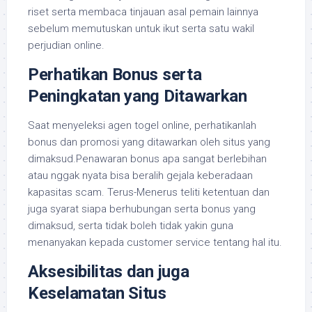
riset serta membaca tinjauan asal pemain lainnya
sebelum memutuskan untuk ikut serta satu wakil
perjudian online.
Perhatikan Bonus serta
Peningkatan yang Ditawarkan
Saat menyeleksi agen togel online, perhatikanlah
bonus dan promosi yang ditawarkan oleh situs yang
dimaksud.Penawaran bonus apa sangat berlebihan
atau nggak nyata bisa beralih gejala keberadaan
kapasitas scam. Terus-Menerus teliti ketentuan dan
juga syarat siapa berhubungan serta bonus yang
dimaksud, serta tidak boleh tidak yakin guna
menanyakan kepada customer service tentang hal itu.
Aksesibilitas dan juga
Keselamatan Situs