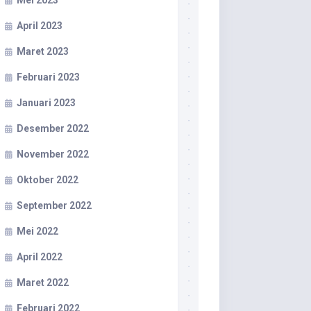
Mei 2023
April 2023
Maret 2023
Februari 2023
Januari 2023
Desember 2022
November 2022
Oktober 2022
September 2022
Mei 2022
April 2022
Maret 2022
Februari 2022