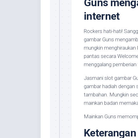
Guns menga
internet
Rockers hati-hati! Sang
gambar Guns mengambil
mungkin menghiraukan 
pantas secara Welcome t
menggalang pemberian y
Jasmani slot gambar 
gambar hadiah dengan s
tambahan. Mungkin seo
mainkan badan memakai 
Mainkan Guns memompa
Keterangan