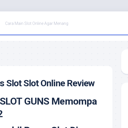
Cara Main Slot Online Agar Menang
 Slot Slot Online Review
 SLOT GUNS Memompa
2