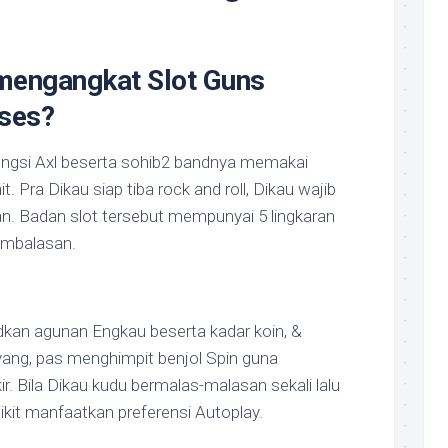
mengangkat Slot Guns
ses?
ongsi Axl beserta sohib2 bandnya memakai
. Pra Dikau siap tiba rock and roll, Dikau wajib
n. Badan slot tersebut mempunyai 5 lingkaran
embalasan.
an agunan Engkau beserta kadar koin, &
yang, pas menghimpit benjol Spin guna
ir. Bila Dikau kudu bermalas-malasan sekali lalu
kit manfaatkan preferensi Autoplay.