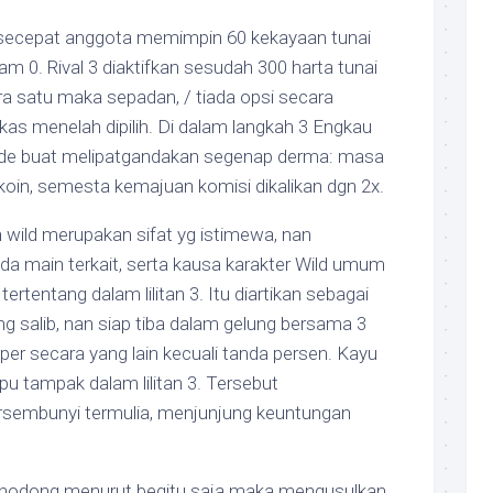
 secepat anggota memimpin 60 kekayaan tunai
lam 0. Rival 3 diaktifkan sesudah 300 harta tunai
ra satu maka sepadan, / tiada opsi secara
akas menelah dipilih. Di dalam langkah 3 Engkau
de buat melipatgandakan segenap derma: masa
oin, semesta kemajuan komisi dikalikan dgn 2x.
n wild merupakan sifat yg istimewa, nan
da main terkait, serta kausa karakter Wild umum
ertentang dalam lilitan 3. Itu diartikan sebagai
ang salib, nan siap tiba dalam gelung bersama 3
r secara yang lain kecuali tanda persen. Kayu
pu tampak dalam lilitan 3. Tersebut
sembunyi termulia, menjunjung keuntungan
nodong menurut begitu saja maka mengusulkan