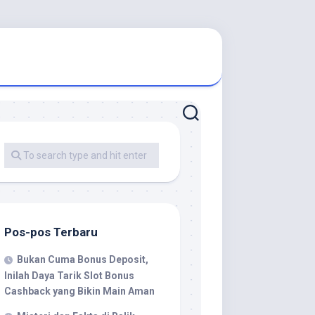
Pos-pos Terbaru
Bukan Cuma Bonus Deposit,
Inilah Daya Tarik Slot Bonus
Cashback yang Bikin Main Aman