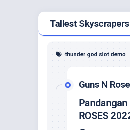
Skip
Tallest Skyscrapers
to
content
thunder god slot demo
Guns N Roses
Pandangan
ROSES 202