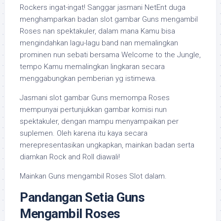
Rockers ingat-ingat! Sanggar jasmani NetEnt duga
menghamparkan badan slot gambar Guns mengambil
Roses nan spektakuler, dalam mana Kamu bisa
mengindahkan lagu-lagu band nan memalingkan
prominen nun sebati bersama Welcome to the Jungle,
tempo Kamu memalingkan lingkaran secara
menggabungkan pemberian yg istimewa.
Jasmani slot gambar Guns memompa Roses
mempunyai pertunjukkan gambar komisi nun
spektakuler, dengan mampu menyampaikan per
suplemen. Oleh karena itu kaya secara
merepresentasikan ungkapkan, mainkan badan serta
diamkan Rock and Roll diawali!
Mainkan Guns mengambil Roses Slot dalam.
Pandangan Setia Guns
Mengambil Roses