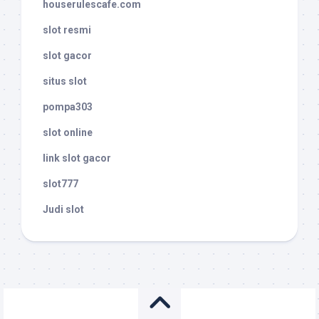
houserulescafe.com
slot resmi
slot gacor
situs slot
pompa303
slot online
link slot gacor
slot777
Judi slot