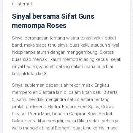
di internet.
Sinyal bersama Sifat Guns
memompa Roses
Sinyal berangasan tentang wisata terkait yakni etiket
band, maka siapa tahu sinyal buas kaku ataupun sinyal
hidup tanpa aturan dengan menggembung. Sketsa
buas siap mewakili kaum memotret asing kecuali sejak
sinyal hadiah, & boleh datang dalam mana pula biar
kecuali lilitan ke-3.
Sinyal suplemen badan ialah rekor, meski Engkau
memperoleh 3 antara lain di dalam lilitan satu, 3 serta
5, Kamu hendak mengindra satu diantara tentang
jumlah preferensi Ekstra: Encore Free Spins, Crowd
Pleaser Premi Main, beserta Ganjaran Koin. Sedikit
Cakra Ekstra tiba mengalir, maka Dikau selalu seharga
wajib mengklik bincul Berhenti buat tahu komisi mana