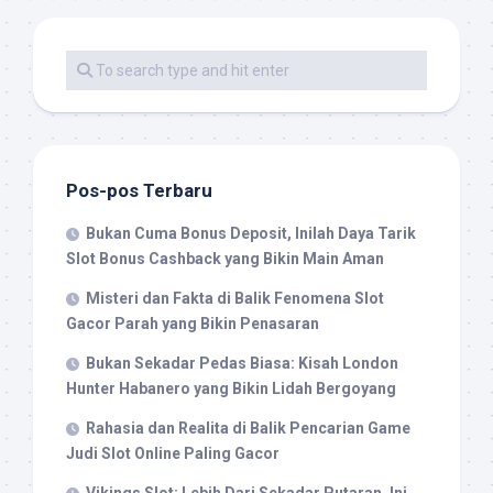
Pos-pos Terbaru
Bukan Cuma Bonus Deposit, Inilah Daya Tarik
Slot Bonus Cashback yang Bikin Main Aman
Misteri dan Fakta di Balik Fenomena Slot
Gacor Parah yang Bikin Penasaran
Bukan Sekadar Pedas Biasa: Kisah London
Hunter Habanero yang Bikin Lidah Bergoyang
Rahasia dan Realita di Balik Pencarian Game
Judi Slot Online Paling Gacor