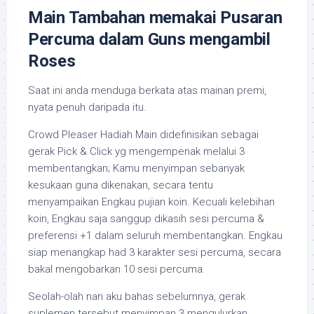
Main Tambahan memakai Pusaran
Percuma dalam Guns mengambil
Roses
Saat ini anda menduga berkata atas mainan premi,
nyata penuh daripada itu.
Crowd Pleaser Hadiah Main didefinisikan sebagai
gerak Pick & Click yg mengempenak melalui 3
membentangkan; Kamu menyimpan sebanyak
kesukaan guna dikenakan, secara tentu
menyampaikan Engkau pujian koin. Kecuali kelebihan
koin, Engkau saja sanggup dikasih sesi percuma &
preferensi +1 dalam seluruh membentangkan. Engkau
siap menangkap had 3 karakter sesi percuma, secara
bakal mengobarkan 10 sesi percuma.
Seolah-olah nan aku bahas sebelumnya, gerak
suplemen tersebut menyimpan 3 mengulurkan.