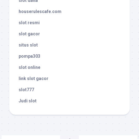
slot dana
houserulescafe.com
slot resmi
slot gacor
situs slot
pompa303
slot online
link slot gacor
slot777
Judi slot