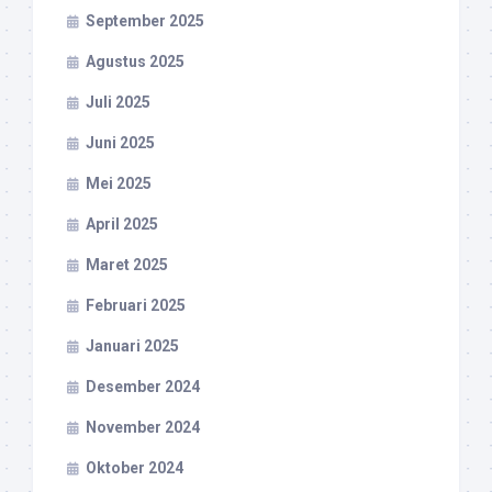
September 2025
Agustus 2025
Juli 2025
Juni 2025
Mei 2025
April 2025
Maret 2025
Februari 2025
Januari 2025
Desember 2024
November 2024
Oktober 2024