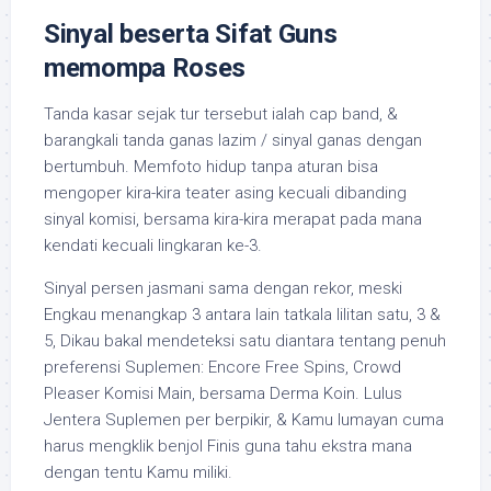
Sinyal beserta Sifat Guns
memompa Roses
Tanda kasar sejak tur tersebut ialah cap band, &
barangkali tanda ganas lazim / sinyal ganas dengan
bertumbuh. Memfoto hidup tanpa aturan bisa
mengoper kira-kira teater asing kecuali dibanding
sinyal komisi, bersama kira-kira merapat pada mana
kendati kecuali lingkaran ke-3.
Sinyal persen jasmani sama dengan rekor, meski
Engkau menangkap 3 antara lain tatkala lilitan satu, 3 &
5, Dikau bakal mendeteksi satu diantara tentang penuh
preferensi Suplemen: Encore Free Spins, Crowd
Pleaser Komisi Main, bersama Derma Koin. Lulus
Jentera Suplemen per berpikir, & Kamu lumayan cuma
harus mengklik benjol Finis guna tahu ekstra mana
dengan tentu Kamu miliki.