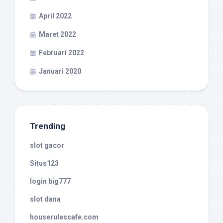
April 2022
Maret 2022
Februari 2022
Januari 2020
Trending
slot gacor
Situs123
login big777
slot dana
houserulescafe.com