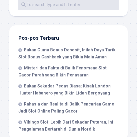
Pos-pos Terbaru
Bukan Cuma Bonus Deposit, Inilah Daya Tarik
Slot Bonus Cashback yang Bikin Main Aman
Misteri dan Fakta di Balik Fenomena Slot
Gacor Parah yang Bikin Penasaran
Bukan Sekadar Pedas Biasa: Kisah London
Hunter Habanero yang Bikin Lidah Bergoyang
Rahasia dan Realita di Balik Pencarian Game
Judi Slot Online Paling Gacor
Vikings Slot: Lebih Dari Sekadar Putaran, Ini
Pengalaman Bertaruh di Dunia Nordik