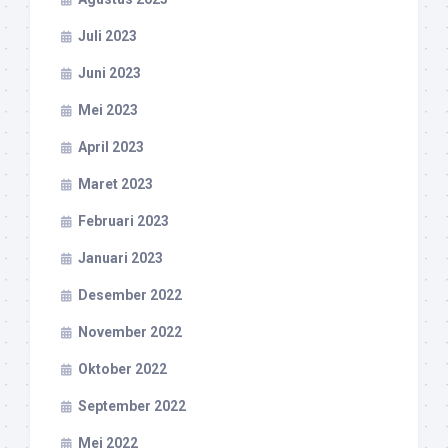
Juli 2023
Juni 2023
Mei 2023
April 2023
Maret 2023
Februari 2023
Januari 2023
Desember 2022
November 2022
Oktober 2022
September 2022
Mei 2022