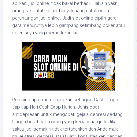
aplikasi judi online, tidak bakal berhasil. Hal lain yakni,
orang tak butuh keluar banyak uang untuk coba
peruntungan judi online. Judi slot online dipilih gara-
gara menurutnya lebih gampang ketimbang poker atau
sejenisnya yang memerlukan kiat.
Pemain dapat memenangkan sebagian Cash Drop di
tiap-tiap Hari Cash Drop Harian. Jenis obat
antidepresan untuk mengobati gejala depresi sedang
hingga berat pada orang yang kecanduan judi. Jika
sakau judi semakin tidak tertahankan dan Anda mulai
mulai stres, depresi, atau kuatir, konsultasikan dengan