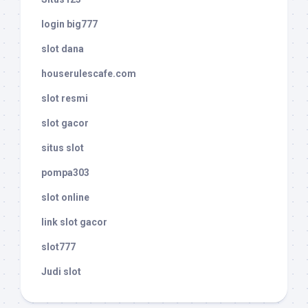
login big777
slot dana
houserulescafe.com
slot resmi
slot gacor
situs slot
pompa303
slot online
link slot gacor
slot777
Judi slot