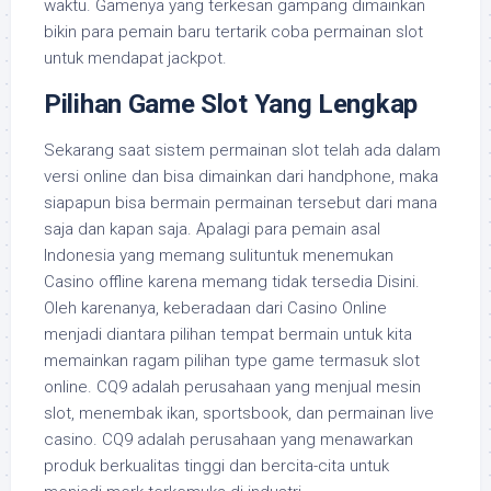
waktu. Gamenya yang terkesan gampang dimainkan
bikin para pemain baru tertarik coba permainan slot
untuk mendapat jackpot.
Pilihan Game Slot Yang Lengkap
Sekarang saat sistem permainan slot telah ada dalam
versi online dan bisa dimainkan dari handphone, maka
siapapun bisa bermain permainan tersebut dari mana
saja dan kapan saja. Apalagi para pemain asal
Indonesia yang memang sulituntuk menemukan
Casino offline karena memang tidak tersedia Disini.
Oleh karenanya, keberadaan dari Casino Online
menjadi diantara pilihan tempat bermain untuk kita
memainkan ragam pilihan type game termasuk slot
online. CQ9 adalah perusahaan yang menjual mesin
slot, menembak ikan, sportsbook, dan permainan live
casino. CQ9 adalah perusahaan yang menawarkan
produk berkualitas tinggi dan bercita-cita untuk