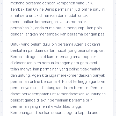
menang bersama dengan komponen yang unik.
Tembak Ikan Online Jenis permainan judi online satu ini
amat seru untuk dimainkan dan mudah untuk
mendapatkan kemenangan. Untuk memainkan
permainan ini, anda cuma butuh mengumpulkan poin
dengan langkah menembak ikan bersama dengan pas.
Untuk yang belum dulu join bersama Agen slot kami
berikut ini panduan daftar mudah yang bisa diterapkan.
Bermain di agen slot kami memang amat populer
dilaksanakan oleh semua kalangan gara-gara kami
telah menyajikan permainan yang paling tidak mahal
dan untung. Agen kita juga merekomendasikan banyak
permainan online bersama RTP slot tertinggi agar bikin
pemainnya mulai diuntungkan dalam bermain. Pemain
dapat berkesempatan untuk mendapatkan keuntungan
berlipat ganda di akhir permainan bersama pilih
permainan yang memiliki volatilitas tinggi.
Kemenangan diberikan secara segera kepada anda