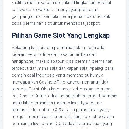
kualitas mesinnya pun semakin ditingkatkan berasal
dari waktu ke waktu. Gamenya yang terkesan
gampang dimainkan bikin para pemain baru tertarik
coba permainan slot untuk mendapat jackpot.
Pilihan Game Slot Yang Lengkap
Sekarang kala sistem permainan slot sudah ada
didalam versi online dan bisa dimainkan dari
handphone, maka siapapun bisa bermain permainan
tersebut dari mana saja dan kapan saja. Apalagi para
pemain asal Indonesia yang memang sulituntuk
mendapatkan Casino offline karena memang tidak
tersedia Disini. Oleh karenanya, keberadaan berasal
dari Casino Online jadi di antara pilihan tempat bermain
untuk kita memainkan ragam pilihan type game
termasuk slot online. CQ9 adalah perusahaan yang
menjual mesin slot, menembak ikan, sportsbook, dan
permainan live casino. CQ9 adalah perusahaan yang