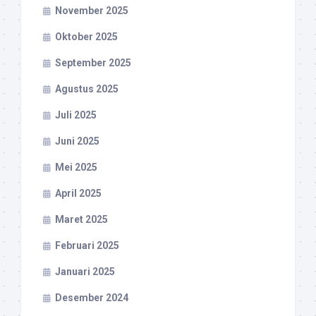
November 2025
Oktober 2025
September 2025
Agustus 2025
Juli 2025
Juni 2025
Mei 2025
April 2025
Maret 2025
Februari 2025
Januari 2025
Desember 2024