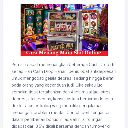
Pemain dapat memenangkan beberapa Cash Drop di
setiap Hari Cash Drop Harian. Jenis obat antidepresan
untuk mengobati gejala depresi sedang hingga berat
pada orang yang kecanduan judi. Jika sakau judi
semakin tidak tertahankan dan Anda mulai jadi stres,
depresi, atau cemas, konsultasikan bersama dengan
dokter atau psikolog yang memiliki pengalaman
menangani problem mental. Contoh perhitungan di
dalam pemberian bonus ini adalah nilai rollingan
didapat dari 0,5% dikali bersama dengan turnover di