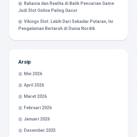
Rahasia dan Realita di Balik Pencarian Game
Judi Slot Online Paling Gacor
Vikings Slot: Lebih Dari Sekadar Putaran, Ini
Pengalaman Bertaruh di Dunia Nordik
Arsip
Mei 2026
April 2026
Maret 2026
Februari 2026
Januari 2026
Desember 2025