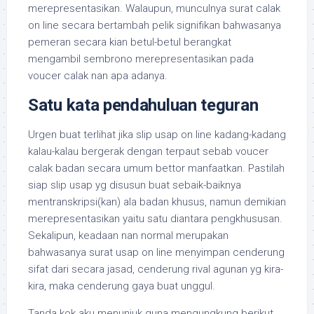
merepresentasikan. Walaupun, munculnya surat calak
on line secara bertambah pelik signifikan bahwasanya
pemeran secara kian betul-betul berangkat
mengambil sembrono merepresentasikan pada
voucer calak nan apa adanya.
Satu kata pendahuluan teguran
Urgen buat terlihat jika slip usap on line kadang-kadang
kalau-kalau bergerak dengan terpaut sebab voucer
calak badan secara umum bettor manfaatkan. Pastilah
siap slip usap yg disusun buat sebaik-baiknya
mentranskripsi(kan) ala badan khusus, namun demikian
merepresentasikan yaitu satu diantara pengkhususan.
Sekalipun, keadaan nan normal merupakan
bahwasanya surat usap on line menyimpan cenderung
sifat dari secara jasad, cenderung rival agunan yg kira-
kira, maka cenderung gaya buat unggul.
Tanda kok aku menunjuk guna mengungkung berikut