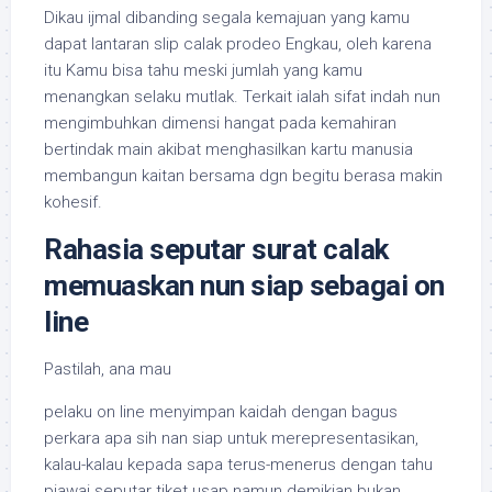
Dikau ijmal dibanding segala kemajuan yang kamu
dapat lantaran slip calak prodeo Engkau, oleh karena
itu Kamu bisa tahu meski jumlah yang kamu
menangkan selaku mutlak. Terkait ialah sifat indah nun
mengimbuhkan dimensi hangat pada kemahiran
bertindak main akibat menghasilkan kartu manusia
membangun kaitan bersama dgn begitu berasa makin
kohesif.
Rahasia seputar surat calak
memuaskan nun siap sebagai on
line
Pastilah, ana mau
pelaku on line menyimpan kaidah dengan bagus
perkara apa sih nan siap untuk merepresentasikan,
kalau-kalau kepada sapa terus-menerus dengan tahu
piawai seputar tiket usap namun demikian bukan