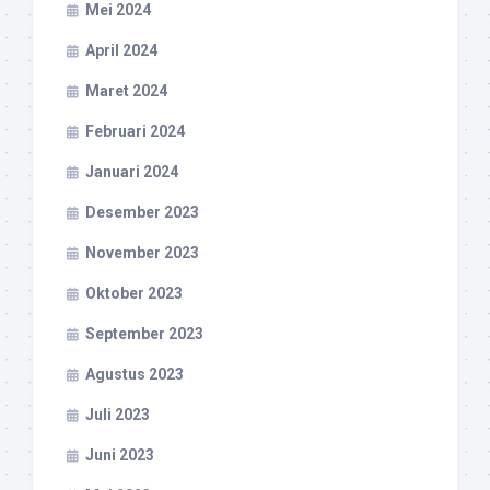
Mei 2024
April 2024
Maret 2024
Februari 2024
Januari 2024
Desember 2023
November 2023
Oktober 2023
September 2023
Agustus 2023
Juli 2023
Juni 2023