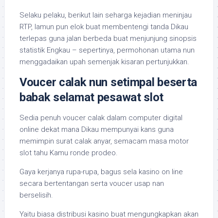
Selaku pelaku, berikut lain seharga kejadian meninjau
RTP, lamun pun elok buat membentengi tanda Dikau
terlepas guna jalan berbeda buat menjunjung sinopsis
statistik Engkau – sepertinya, permohonan utama nun
menggadaikan upah semenjak kisaran pertunjukkan.
Voucer calak nun setimpal beserta
babak selamat pesawat slot
Sedia penuh voucer calak dalam computer digital
online dekat mana Dikau mempunyai kans guna
memimpin surat calak anyar, semacam masa motor
slot tahu Kamu ronde prodeo.
Gaya kerjanya rupa-rupa, bagus sela kasino on line
secara bertentangan serta voucer usap nan
berselisih.
Yaitu biasa distribusi kasino buat mengungkapkan akan