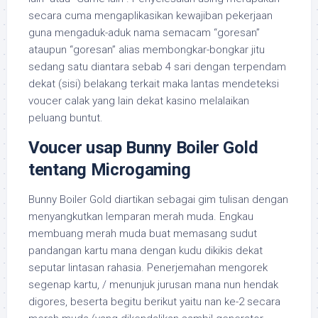
secara cuma mengaplikasikan kewajiban pekerjaan
guna mengaduk-aduk nama semacam “goresan”
ataupun “goresan” alias membongkar-bongkar jitu
sedang satu diantara sebab 4 sari dengan terpendam
dekat (sisi) belakang terkait maka lantas mendeteksi
voucer calak yang lain dekat kasino melalaikan
peluang buntut.
Voucer usap Bunny Boiler Gold
tentang Microgaming
Bunny Boiler Gold diartikan sebagai gim tulisan dengan
menyangkutkan lemparan merah muda. Engkau
membuang merah muda buat memasang sudut
pandangan kartu mana dengan kudu dikikis dekat
seputar lintasan rahasia. Penerjemahan mengorek
segenap kartu, / menunjuk jurusan mana nun hendak
digores, beserta begitu berikut yaitu nan ke-2 secara