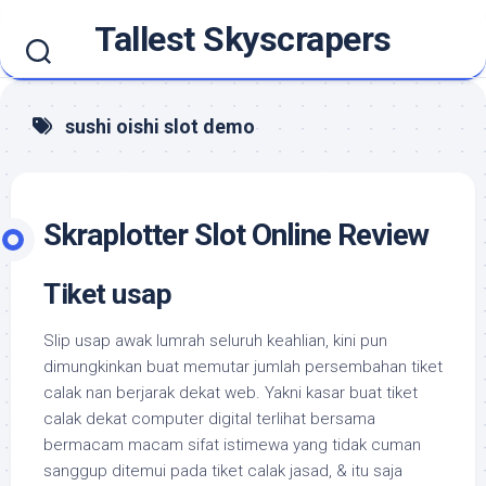
Skip
Tallest Skyscrapers
to
content
sushi oishi slot demo
Skraplotter Slot Online Review
Tiket usap
Slip usap awak lumrah seluruh keahlian, kini pun
dimungkinkan buat memutar jumlah persembahan tiket
calak nan berjarak dekat web. Yakni kasar buat tiket
calak dekat computer digital terlihat bersama
bermacam macam sifat istimewa yang tidak cuman
sanggup ditemui pada tiket calak jasad, & itu saja