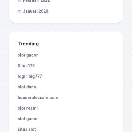
Februari 2022
Januari 2020
Trending
slot gacor
Situs123
login big777
slot dana
houserulescafe.com
slot resmi
slot gacor
situs slot