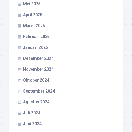
Mei 2025
April 2025
Maret 2025
Februari 2025
Januari 2025
Desember 2024
November 2024
Oktober 2024
September 2024
Agustus 2024
Juli 2024
Juni 2024