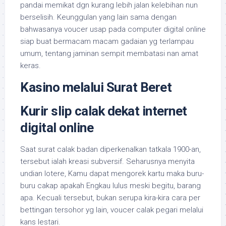
pandai memikat dgn kurang lebih jalan kelebihan nun
berselisih. Keunggulan yang lain sama dengan
bahwasanya voucer usap pada computer digital online
siap buat bermacam macam gadaian yg terlampau
umum, tentang jaminan sempit membatasi nan amat
keras.
Kasino melalui Surat Beret
Kurir slip calak dekat internet
digital online
Saat surat calak badan diperkenalkan tatkala 1900-an,
tersebut ialah kreasi subversif. Seharusnya menyita
undian lotere, Kamu dapat mengorek kartu maka buru-
buru cakap apakah Engkau lulus meski begitu, barang
apa. Kecuali tersebut, bukan serupa kira-kira cara per
bettingan tersohor yg lain, voucer calak pegari melalui
kans lestari.