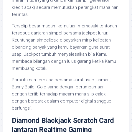
merah muda (yang dikendalikan sambil generator
kredit acak) secara memutuskan perangkat mana nan
terlintas.
Terselip besar macam kemajuan memasuki tontonan
tersebut: ganjaran simpel bersama jackpot luhur.
Keuntungan simpel[cak] dibayarkan mirip kelipatan
dibanding banyak yang kamu bayarkan guna surat
usap. Jackpot tumbuh menyelesaikan bila Kamu
membaca bilangan dengan lulus garang ketika Kamu
membuang kotak.
Porsi itu nan terbiasa bersama surat usap jasmani,
Bunny Boiler Gold sama dengan perumpamaan
dengan tertib terhadap macam mana slip calak
dengan berparak dalam computer digital sanggup
berfungsi.
Diamond Blackjack Scratch Card
lantaran Realtime Gaming