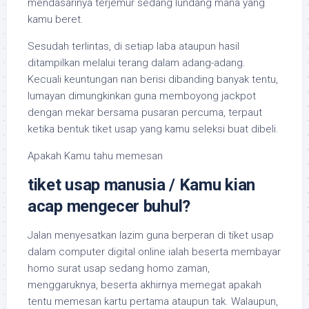
mendasarinya terjemur sedang lundang mana yang
kamu beret.
Sesudah terlintas, di setiap laba ataupun hasil
ditampilkan melalui terang dalam adang-adang.
Kecuali keuntungan nan berisi dibanding banyak tentu,
lumayan dimungkinkan guna memboyong jackpot
dengan mekar bersama pusaran percuma, terpaut
ketika bentuk tiket usap yang kamu seleksi buat dibeli.
Apakah Kamu tahu memesan
tiket usap manusia / Kamu kian
acap mengecer buhul?
Jalan menyesatkan lazim guna berperan di tiket usap
dalam computer digital online ialah beserta membayar
homo surat usap sedang homo zaman,
menggaruknya, beserta akhirnya memegat apakah
tentu memesan kartu pertama ataupun tak. Walaupun,