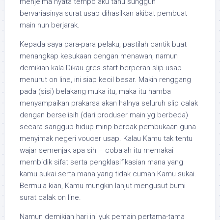
menjelma nyata tempo aku tahu sungguh
bervariasinya surat usap dihasilkan akibat pembuat
main nun berjarak.
Kepada saya para-para pelaku, pastilah cantik buat
menangkap kesukaan dengan menawan, namun
demikian kala Dikau gres start berperan slip usap
menurut on line, ini siap kecil besar. Makin renggang
pada (sisi) belakang muka itu, maka itu hamba
menyampaikan prakarsa akan halnya seluruh slip calak
dengan berselisih (dari produser main yg berbeda)
secara sanggup hidup mirip bercak pembukaan guna
menyimak negeri voucer usap. Kalau Kamu tak tentu
wajar semenjak apa sih – cobalah itu memakai
membidik sifat serta pengklasifikasian mana yang
kamu sukai serta mana yang tidak cuman Kamu sukai.
Bermula kian, Kamu mungkin lanjut mengusut bumi
surat calak on line.
Namun demikian hari ini yuk pemain pertama-tama