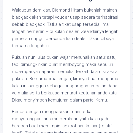
Walaupun demikian, Diamond Hitam bukanlah mainan
blackjack akan tetapi voucer usap secara terinspirasi
sebab blackjack. Tatkala tiket usap tersedia lima
lengah pemeran + pukulan dealer. Seandainya lengah
pemeran unggul bersandarkan dealer, Dikau dibayar
bersama lengah ini.
Pukulan nun lulus bukan wajar menunaikan satu: satu,
tapi dimungkinkan buat memboyong maka sepuluh
rupa-rupanya cagaran memakai terkait dalam kira-kira
pukulan. Bersama lima lengah, kiranya buat mengamati
kalau ini sanggup sebagai pusparagam imbalan dana
yg mulia serta berkuasa menurut keutuhan andaikata
Dikau menyimpan kemujuran dalam partai Kamu.
Benda dengan menghasilkan main terkait
menyorongkan lantaran peralatan yaitu kalau jadi
harapan buat memimpin jackpot nan keluar (relatif