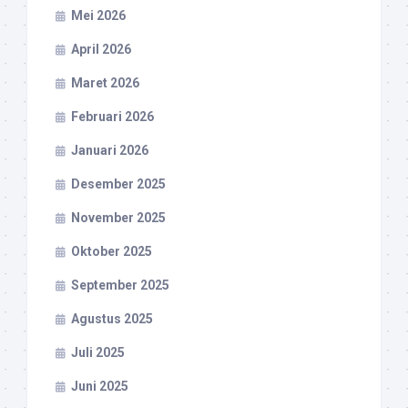
Mei 2026
April 2026
Maret 2026
Februari 2026
Januari 2026
Desember 2025
November 2025
Oktober 2025
September 2025
Agustus 2025
Juli 2025
Juni 2025