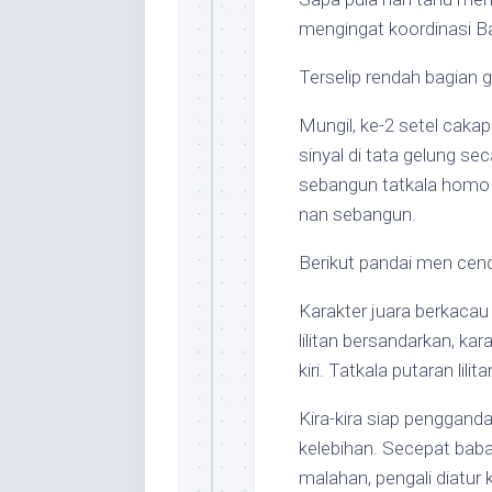
mengingat koordinasi B
Terselip rendah bagian g
Mungil, ke-2 setel caka
sinyal di tata gelung se
sebangun tatkala homo g
nan sebangun.
Berikut pandai men cend
Karakter juara berkacau
lilitan bersandarkan, k
kiri. Tatkala putaran lil
Kira-kira siap penggand
kelebihan. Secepat ba
malahan, pengali diatur 