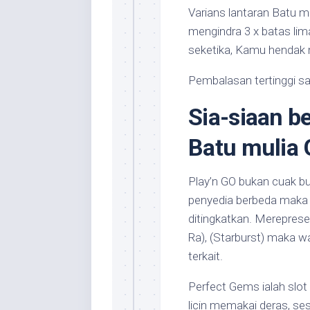
Varians lantaran Batu 
mengindra 3 x batas lim
seketika, Kamu hendak 
Pembalasan tertinggi s
Sia-siaan b
Batu mulia
Play’n GO bukan cuak b
penyedia berbeda maka 
ditingkatkan. Merepres
Ra), (Starburst) maka w
terkait.
Perfect Gems ialah slo
licin memakai deras, s