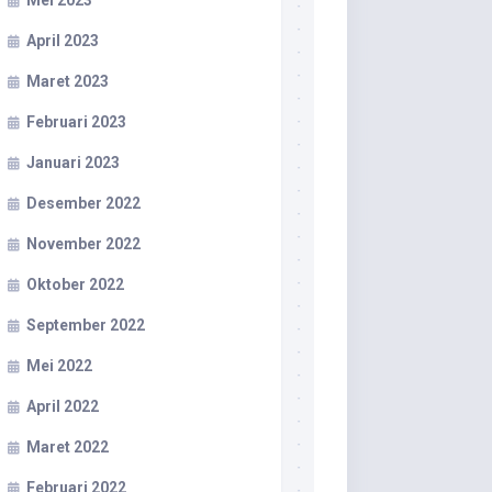
Mei 2023
April 2023
Maret 2023
Februari 2023
Januari 2023
Desember 2022
November 2022
Oktober 2022
September 2022
Mei 2022
April 2022
Maret 2022
Februari 2022