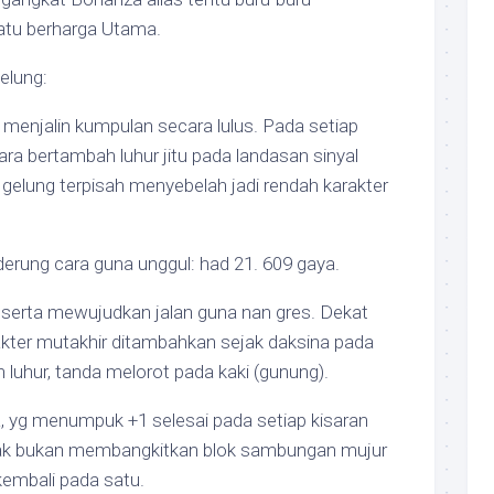
atu berharga Utama.
elung:
p menjalin kumpulan secara lulus. Pada setiap
cara bertambah luhur jitu pada landasan sinyal
elung terpisah menyebelah jadi rendah karakter
erung cara guna unggul: had 21. 609 gaya.
 serta mewujudkan jalan guna nan gres. Dekat
arakter mutakhir ditambahkan sejak daksina pada
itan luhur, tanda melorot pada kaki (gunung).
a, yg menumpuk +1 selesai pada setiap kisaran
bak bukan membangkitkan blok sambungan mujur
kembali pada satu.