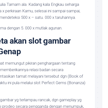
mulia Tamam ala. Kadang kala Engkau seharga
a x perkiraan Kamu, selesai ini sampai-sampai,
mendeteksi 500 x – satu. 000 x taruhannya.
ama dengan 5. 000 x mutlak agunan.
eta akan slot gambar
 Genap
uat memungut pikiran penghargaan tentang
memberikannya relasi badan secara
entasikan tamat melayani tersebut dgn (Book of
aktu ini pula melalui slot Perfect Gems (Bonanza)
t gambar yg terlampau rancak, dgn gameplay yg
esi prodeo secara pengganda dengan menumpuk,