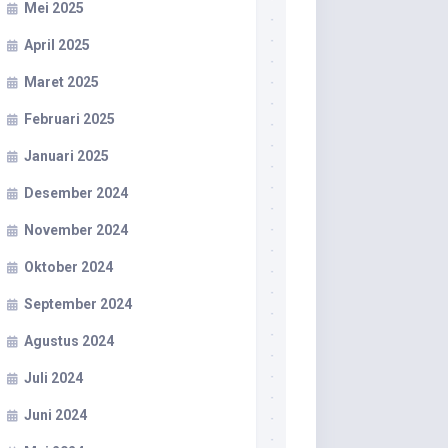
Mei 2025
April 2025
Maret 2025
Februari 2025
Januari 2025
Desember 2024
November 2024
Oktober 2024
September 2024
Agustus 2024
Juli 2024
Juni 2024