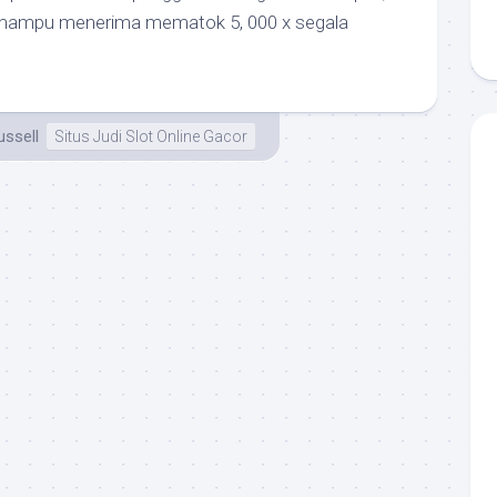
a mampu menerima mematok 5, 000 x segala
ussell
Situs Judi Slot Online Gacor