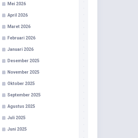
Mei 2026
April 2026
Maret 2026
Februari 2026
Januari 2026
Desember 2025
November 2025
Oktober 2025
September 2025
Agustus 2025
Juli 2025
Juni 2025