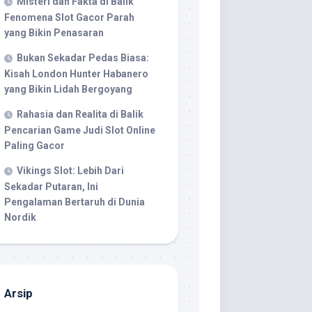
Misteri dan Fakta di Balik
Fenomena Slot Gacor Parah
yang Bikin Penasaran
Bukan Sekadar Pedas Biasa:
Kisah London Hunter Habanero
yang Bikin Lidah Bergoyang
Rahasia dan Realita di Balik
Pencarian Game Judi Slot Online
Paling Gacor
Vikings Slot: Lebih Dari
Sekadar Putaran, Ini
Pengalaman Bertaruh di Dunia
Nordik
Arsip