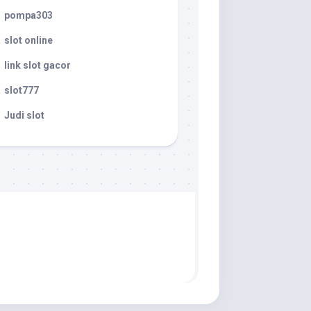
pompa303
slot online
link slot gacor
slot777
Judi slot