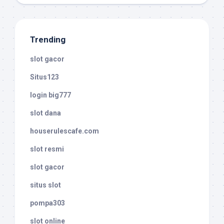
Trending
slot gacor
Situs123
login big777
slot dana
houserulescafe.com
slot resmi
slot gacor
situs slot
pompa303
slot online