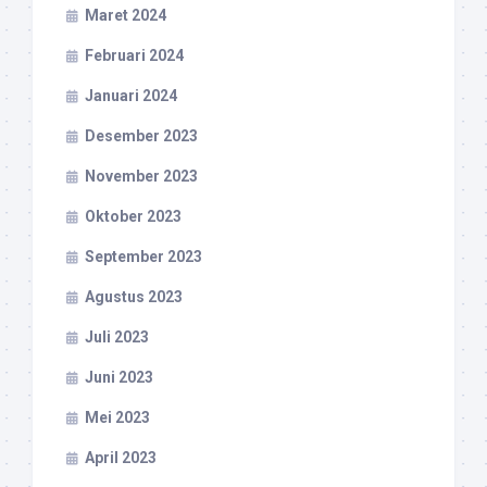
Maret 2024
Februari 2024
Januari 2024
Desember 2023
November 2023
Oktober 2023
September 2023
Agustus 2023
Juli 2023
Juni 2023
Mei 2023
April 2023