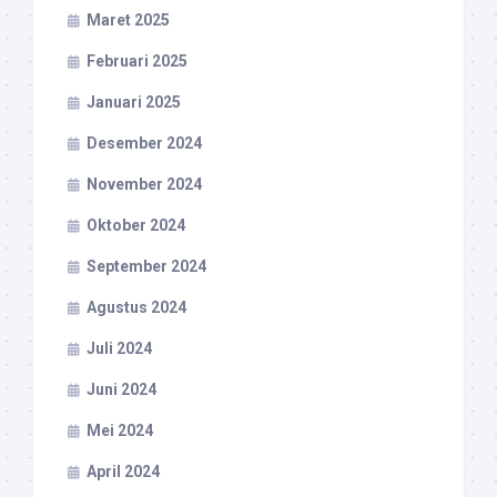
Maret 2025
Februari 2025
Januari 2025
Desember 2024
November 2024
Oktober 2024
September 2024
Agustus 2024
Juli 2024
Juni 2024
Mei 2024
April 2024