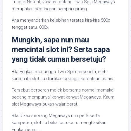
Tunduk Netent, varians tentang Twin Spin Megaways
merupakan sedangkan sampai garang.
Ana menyandarkan kelebihan teratas kira-kira 500x
tenggat satu. 000x.
Mungkin, sapa nun mau
mencintai slot ini? Serta sapa
yang tidak cuman bersetuju?
Bila Engkau menunggu Twin Spin tersendiri, oleh
karena itu slot itu diartikan sebagai ketentuan tiranis.
Tersebut berperan molek bersama normal memakai
sedang mempunyai kenyat-kenyut Megaways. Kaum
slot Megaways bukan wajar berat.
Bila Dikau seorang Megaways nun pelik serta
kompeten, slot itu bakal buru-buru menghasilkan
Engkau jemu. …