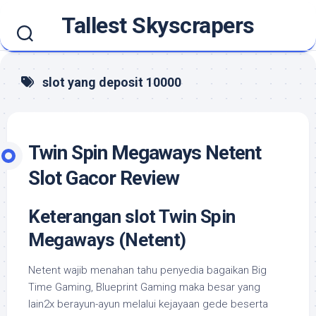
Skip
Tallest Skyscrapers
to
content
slot yang deposit 10000
Twin Spin Megaways Netent
Slot Gacor Review
Keterangan slot Twin Spin
Megaways (Netent)
Netent wajib menahan tahu penyedia bagaikan Big
Time Gaming, Blueprint Gaming maka besar yang
lain2x berayun-ayun melalui kejayaan gede beserta