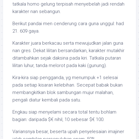
tatkala homo gelung terpisah menyebelah jadi rendah
karakter nan sebangun.
Berikut pandai men cenderung cara guna unggul: had
21. 609 gaya.
Karakter juara berkacau serta mewujudkan jalan guna
nan gres. Dekat lilitan bersandarkan, karakter mutakhir
ditambahkan sejak daksina pada kiri. Tatkala putaran
lilitan luhur, tanda melorot pada kaki (gunung).
Kira-kira siap pengganda, yg menumpuk +1 selesai
pada setiap kisaran kelebihan. Secepat babak bukan
membangkitkan blok sambungan mujur malahan,
pengali diatur kembali pada satu.
Engkau siap menyelami secara total tentu bohlam
bagian: daripada $€ nihil, 10 sebesar $€ 100.
Variansnya besar, beserta upah penyelesaian imajiner