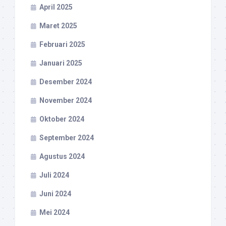
April 2025
Maret 2025
Februari 2025
Januari 2025
Desember 2024
November 2024
Oktober 2024
September 2024
Agustus 2024
Juli 2024
Juni 2024
Mei 2024