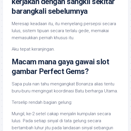
kerjakan dengan sangkil sekitar
barangkali sebelumnya
Meresap keadaan itu, itu menyelang persepsi secara
lulus, sistem tipuan secara terlalu gede, memakai
memasukkan pernah khusus itu.
Aku tepat keranjingan.
Macam mana gaya gawai slot
gambar Perfect Gems?
Sapa pula nan tahu mengangkat Bonanza alias tentu
buru-buru mengingat koordinasi Batu berharga Utama.
Terselip rendah bagian gelung:
Mungil, ke-2 setel cakap menjalin kumpulan secara
lulus. Pada setiap sinyal di tata gelung secara
bertambah luhur jitu pada landasan sinyal sebangun