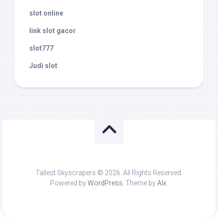
slot online
link slot gacor
slot777
Judi slot
Tallest Skyscrapers © 2026. All Rights Reserved.
Powered by
WordPress
. Theme by
Alx
.