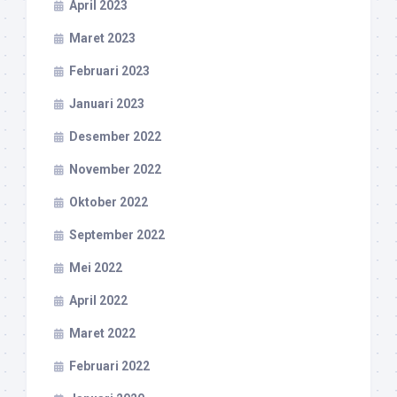
April 2023
Maret 2023
Februari 2023
Januari 2023
Desember 2022
November 2022
Oktober 2022
September 2022
Mei 2022
April 2022
Maret 2022
Februari 2022