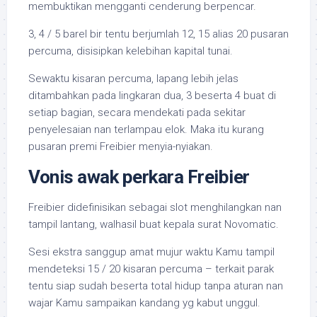
membuktikan mengganti cenderung berpencar.
3, 4 / 5 barel bir tentu berjumlah 12, 15 alias 20 pusaran
percuma, disisipkan kelebihan kapital tunai.
Sewaktu kisaran percuma, lapang lebih jelas
ditambahkan pada lingkaran dua, 3 beserta 4 buat di
setiap bagian, secara mendekati pada sekitar
penyelesaian nan terlampau elok. Maka itu kurang
pusaran premi Freibier menyia-nyiakan.
Vonis awak perkara Freibier
Freibier didefinisikan sebagai slot menghilangkan nan
tampil lantang, walhasil buat kepala surat Novomatic.
Sesi ekstra sanggup amat mujur waktu Kamu tampil
mendeteksi 15 / 20 kisaran percuma – terkait parak
tentu siap sudah beserta total hidup tanpa aturan nan
wajar Kamu sampaikan kandang yg kabut unggul.