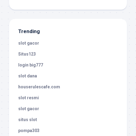
Trending
slot gacor
Situs123
login big777
slot dana
houserulescafe.com
slot resmi
slot gacor
situs slot
pompa303