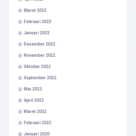
Maret 2023
Februari 2023
Januari 2023
Desember 2022
November 2022
Oktober 2022
September 2022
Mei 2022
April 2022
Maret 2022
Februari 2022
Januari 2020