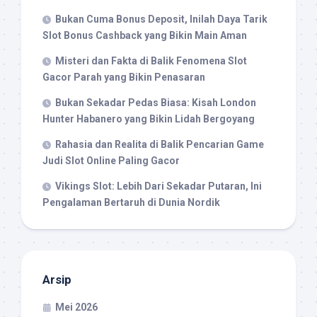
Bukan Cuma Bonus Deposit, Inilah Daya Tarik
Slot Bonus Cashback yang Bikin Main Aman
Misteri dan Fakta di Balik Fenomena Slot
Gacor Parah yang Bikin Penasaran
Bukan Sekadar Pedas Biasa: Kisah London
Hunter Habanero yang Bikin Lidah Bergoyang
Rahasia dan Realita di Balik Pencarian Game
Judi Slot Online Paling Gacor
Vikings Slot: Lebih Dari Sekadar Putaran, Ini
Pengalaman Bertaruh di Dunia Nordik
Arsip
Mei 2026