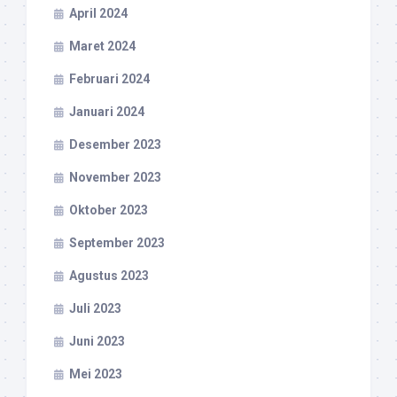
April 2024
Maret 2024
Februari 2024
Januari 2024
Desember 2023
November 2023
Oktober 2023
September 2023
Agustus 2023
Juli 2023
Juni 2023
Mei 2023