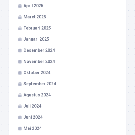
April 2025
Maret 2025
Februari 2025
Januari 2025
Desember 2024
November 2024
Oktober 2024
September 2024
Agustus 2024
Juli 2024
Juni 2024
Mei 2024