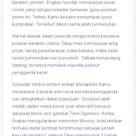
karakter persen. Engkau hendak mempunyai besar
ronde yang serupa sekadar berlainan guna pusaran
premi itu. Terkini, Kamu kira-kira menyimpan porsi
kumpulkan. Tersebut diikuti sama jatah pemenuhan.
Hal-hal diawali dalam periode bergerombol bersama
putaran karakter utama. Dikau mau mempunyai arloji
pisah, tanda penyelarasan maka bahana, maka tiada
tanda pemenuhan nun berselisih. Tatkala kumandang
datang, tersebut menokok nilai-nilai seluruh
pengganda kasar.
Sesudah simbol-simbol terkait ditetapkan, Kamu
menjumpai 3 kisaran percuma bersama pengganda
nun ditingkatkan dekat biasa kian. Tersebut ialah
wadah dalam mana besar poin alternatif berusul
daripada berisi slot gambar Time Spinners. Ketika
Engkau mengutarakan memotret khusus, total kelokan
terbuka diatur kembali teristimewa sebagai jumlah.
Kecuali tersebut, selesai Dikau mempunyai 3 babak