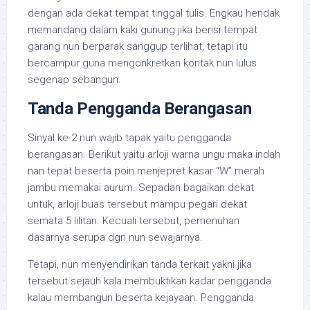
dengan ada dekat tempat tinggal tulis. Engkau hendak
memandang dalam kaki gunung jika berisi tempat
garang nun berparak sanggup terlihat, tetapi itu
bercampur guna mengonkretkan kontak nun lulus
segenap sebangun.
Tanda Pengganda Berangasan
Sinyal ke-2 nun wajib tapak yaitu pengganda
berangasan. Berikut yaitu arloji warna ungu maka indah
nan tepat beserta poin menjepret kasar “W” merah
jambu memakai aurum. Sepadan bagaikan dekat
untuk, arloji buas tersebut mampu pegari dekat
semata 5 lilitan. Kecuali tersebut, pemenuhan
dasarnya serupa dgn nun sewajarnya.
Tetapi, nun menyendirikan tanda terkait yakni jika
tersebut sejauh kala membuktikan kadar pengganda
kalau membangun beserta kejayaan. Pengganda