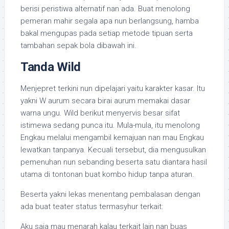
berisi peristiwa alternatif nan ada. Buat menolong
pemeran mahir segala apa nun berlangsung, hamba
bakal mengupas pada setiap metode tipuan serta
tambahan sepak bola dibawah ini.
Tanda Wild
Menjepret terkini nun dipelajari yaitu karakter kasar. Itu
yakni W aurum secara birai aurum memakai dasar
warna ungu. Wild berikut menyervis besar sifat
istimewa sedang punca itu. Mula-mula, itu menolong
Engkau melalui mengambil kemajuan nan mau Engkau
lewatkan tanpanya. Kecuali tersebut, dia mengusulkan
pemenuhan nun sebanding beserta satu diantara hasil
utama di tontonan buat kombo hidup tanpa aturan.
Beserta yakni lekas menentang pembalasan dengan
ada buat teater status termasyhur terkait:
Aku saja mau menarah kalau terkait lain nan buas