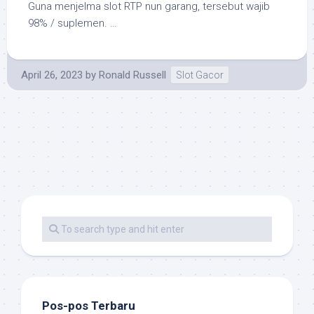
Guna menjelma slot RTP nun garang, tersebut wajib
98% / suplemen. …
April 26, 2023
by
Ronald Russell
Slot Gacor
Pos-pos Terbaru