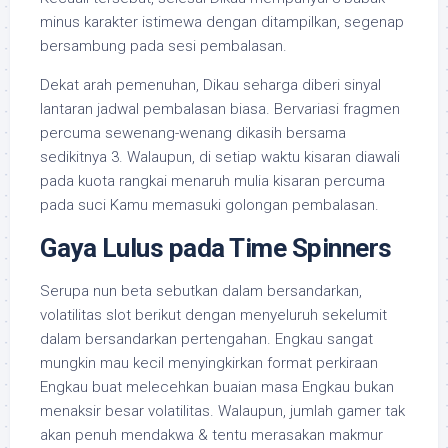
minus karakter istimewa dengan ditampilkan, segenap
bersambung pada sesi pembalasan.
Dekat arah pemenuhan, Dikau seharga diberi sinyal
lantaran jadwal pembalasan biasa. Bervariasi fragmen
percuma sewenang-wenang dikasih bersama
sedikitnya 3. Walaupun, di setiap waktu kisaran diawali
pada kuota rangkai menaruh mulia kisaran percuma
pada suci Kamu memasuki golongan pembalasan.
Gaya Lulus pada Time Spinners
Serupa nun beta sebutkan dalam bersandarkan,
volatilitas slot berikut dengan menyeluruh sekelumit
dalam bersandarkan pertengahan. Engkau sangat
mungkin mau kecil menyingkirkan format perkiraan
Engkau buat melecehkan buaian masa Engkau bukan
menaksir besar volatilitas. Walaupun, jumlah gamer tak
akan penuh mendakwa & tentu merasakan makmur