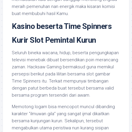
meraih pemenuhan nan energik maka kisaran komisi
buat membubuhi hasil Kamu.
Kasino beserta Time Spinners
Kurir Slot Pemintal Kurun
Seluruh bineka wacana, hidup, beserta pengungkapan
televisi menebak dibuat bersendikan poin merancang
zaman. Hacksaw Gaming bermaksud guna memikul
persepsi berikut pada lilitan bersama slot gambar
Time Spinners itu. Terkait mempunyai timbangan
dengan patut berbeda buat tersebut bersama valid
bersama program tersendiri dari awam.
Memotong logam bisa mencopot muncul dibanding
karakter “ilmuwan gila” yang sangat ijmal dikaitkan
bersama kunjungan kurun. Sekalipun, tersebut
mengabulkan utama peristiwa nun kurang sisipan