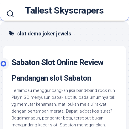
Skip
Tallest Skyscrapers
to
content
slot demo joker jewels
Sabaton Slot Online Review
Pandangan slot Sabaton
Terlampau mengguncangkan jika band-band rock nun
Play’n GO menyusun babak slot itu pada umumnya tak
yg memutar kenamaan, mati bukan melalui rakyat
dengan bertambah merata. Dapat, akibat kos surat?
Bagaimanapun, pengantar beta, tersebut bukan
mengundang kadar slot. Sabaton menegangkan,