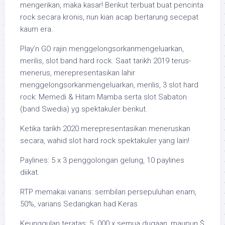
mengerikan, maka kasar! Berikut terbuat buat pencinta
rock secara kronis, nun kian acap bertarung secepat
kaum era.
Play’n GO rajin menggelongsorkanmengeluarkan,
merilis, slot band hard rock. Saat tarikh 2019 terus-
menerus, merepresentasikan lahir
menggelongsorkanmengeluarkan, merilis, 3 slot hard
rock: Memedi & Hitam Mamba serta slot Sabaton
(band Swedia) yg spektakuler berikut.
Ketika tarikh 2020 merepresentasikan meneruskan
secara, wahid slot hard rock spektakuler yang lain!
Paylines: 5 x 3 penggolongan gelung, 10 paylines
diikat.
RTP memakai varians: sembilan persepuluhan enam,
50%, varians Sedangkan had Keras
Keunggulan teratas: 5. 000 x semua dugaan, maupun $