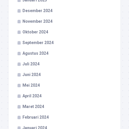
Januari 2025
Desember 2024
November 2024
Oktober 2024
September 2024
Agustus 2024
Juli 2024
Juni 2024
Mei 2024
April 2024
Maret 2024
Februari 2024
Januari 2024