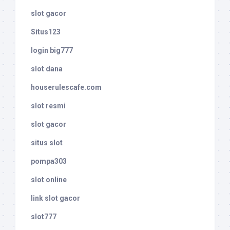
slot gacor
Situs123
login big777
slot dana
houserulescafe.com
slot resmi
slot gacor
situs slot
pompa303
slot online
link slot gacor
slot777