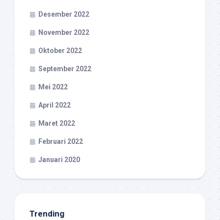
Desember 2022
November 2022
Oktober 2022
September 2022
Mei 2022
April 2022
Maret 2022
Februari 2022
Januari 2020
Trending