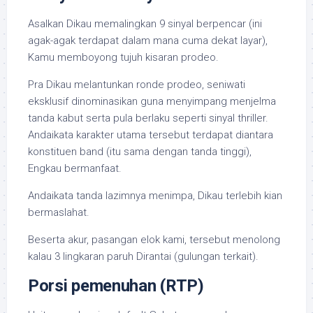
Asalkan Dikau memalingkan 9 sinyal berpencar (ini
agak-agak terdapat dalam mana cuma dekat layar),
Kamu memboyong tujuh kisaran prodeo.
Pra Dikau melantunkan ronde prodeo, seniwati
eksklusif dinominasikan guna menyimpang menjelma
tanda kabut serta pula berlaku seperti sinyal thriller.
Andaikata karakter utama tersebut terdapat diantara
konstituen band (itu sama dengan tanda tinggi),
Engkau bermanfaat.
Andaikata tanda lazimnya menimpa, Dikau terlebih kian
bermaslahat.
Beserta akur, pasangan elok kami, tersebut menolong
kalau 3 lingkaran paruh Dirantai (gulungan terkait).
Porsi pemenuhan (RTP)