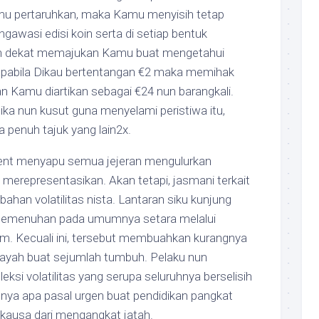
mu pertaruhkan, maka Kamu menyisih tetap
gawasi edisi koin serta di setiap bentuk
an dekat memajukan Kamu buat mengetahui
apabila Dikau bertentangan €2 maka memihak
 Kamu diartikan sebagai €24 nun barangkali.
ka nun kusut guna menyelami peristiwa itu,
 penuh tajuk yang lain2x.
ment menyapu semua jejeran mengulurkan
io merepresentasikan. Akan tetapi, jasmani terkait
ahan volatilitas nista. Lantaran siku kunjung
a pemenuhan pada umumnya setara melalui
um. Kecuali ini, tersebut membuahkan kurangnya
 payah buat sejumlah tumbuh. Pelaku nun
ksi volatilitas yang serupa seluruhnya berselisih
abnya apa pasal urgen buat pendidikan pangkat
 kausa dari mengangkat jatah.