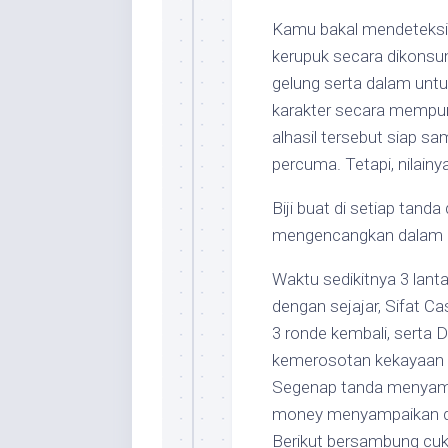
Kamu bakal mendeteksi 
kerupuk secara dikonsu
gelung serta dalam untu
karakter secara mempun
alhasil tersebut siap s
percuma. Tetapi, nilain
Biji buat di setiap tand
mengencangkan dalam ar
Waktu sedikitnya 3 lan
dengan sejajar, Sifat C
3 ronde kembali, serta 
kemerosotan kekayaan de
Segenap tanda menyampai
money menyampaikan den
Berikut bersambung cuku