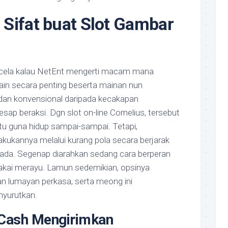
Sifat buat Slot Gambar
cela kalau NetEnt mengerti macam mana
n secara penting beserta mainan nun
dan konvensional daripada kecakapan
ap beraksi. Dgn slot on-line Cornelius, tersebut
tu guna hidup sampai-sampai. Tetapi,
kukannya melalui kurang pola secara berjarak
pada. Segenap diarahkan sedang cara berperan
kai merayu. Lamun sedemikian, opsinya
 lumayan perkasa, serta meong ini
yurutkan.
 Cash Mengirimkan