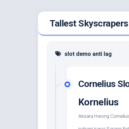
Skip
Tallest Skyscrapers
to
content
slot demo anti lag
Cornelius Sl
Kornelius
Aksara meong Cornelius
paham karya Sarang Ente