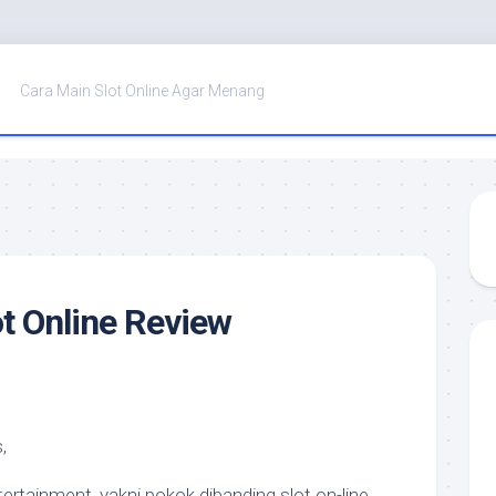
Cara Main Slot Online Agar Menang
ot Online Review
,
rtainment, yakni pokok dibanding slot on-line