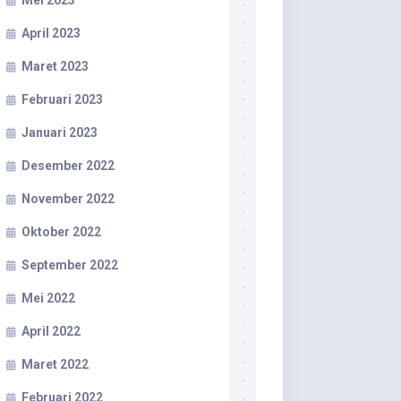
Mei 2023
April 2023
Maret 2023
Februari 2023
Januari 2023
Desember 2022
November 2022
Oktober 2022
September 2022
Mei 2022
April 2022
Maret 2022
Februari 2022