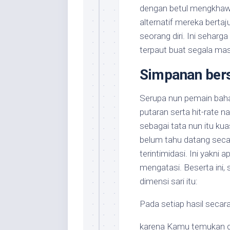
dengan betul mengkhawa
alternatif mereka berta
seorang diri. Ini sehar
terpaut buat segala ma
Simpanan ber
Serupa nun pemain baha
putaran serta hit-rate n
sebagai tata nun itu ku
belum tahu datang secar
terintimidasi. Ini yakn
mengatasi. Beserta ini
dimensi sari itu:
Pada setiap hasil secar
karena Kamu temukan dis