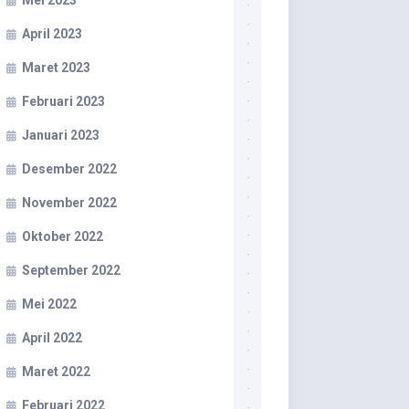
Mei 2023
April 2023
Maret 2023
Februari 2023
Januari 2023
Desember 2022
November 2022
Oktober 2022
September 2022
Mei 2022
April 2022
Maret 2022
Februari 2022