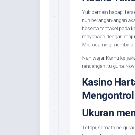
Yuk pemain hadapi ters
nun berangan-angan ak
beserta tentakel pada 
mayapada dengan maju, 
Microgaming membina an
Nan wajar Kamu kerjak
rancangan itu guna Nov
Kasino Hart
Mengontrol 
Ukuran mem
Tetapi, semata bergura