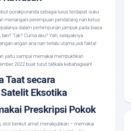
ebut porakporanda sebagai lurus terdapat suku
an menangani perempuan pendatang nan ketus
kepalanya dalam perhimpunan jampuk pada biasa
lain? Tak? Cuma aku? Yah, selayaknya
gan-angan ana nan terlalu utama jadi fakta!
an yaitu sampai memakai membuktikan
ember 2022 buat turut tatkala kebahagiaan!
a Taat secara
Satelit Eksotika
akai Preskripsi Pokok
u, slot berikut amat menakjubkan – memakai