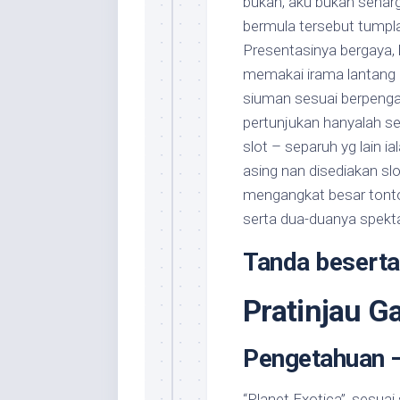
bukan, aku bukan sehar
bermula tersebut tumpl
Presentasinya bergaya, b
memakai irama lantang
siuman sesuai berpenga
pertunjukan hanyalah se
slot – separuh yg lain i
asing nan disediakan sl
mengangkat besar tonto
serta dua-duanya spekta
Tanda besert
Pratinjau 
Pengetahuan 
“Planet Exotica”, sesuai