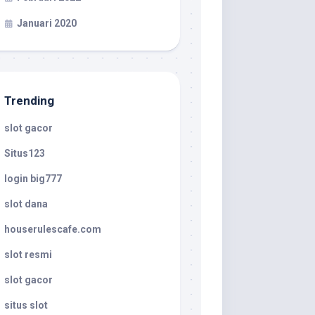
Januari 2020
Trending
slot gacor
Situs123
login big777
slot dana
houserulescafe.com
slot resmi
slot gacor
situs slot