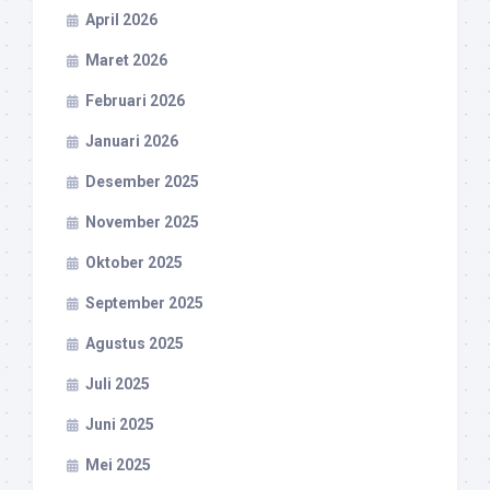
April 2026
Maret 2026
Februari 2026
Januari 2026
Desember 2025
November 2025
Oktober 2025
September 2025
Agustus 2025
Juli 2025
Juni 2025
Mei 2025