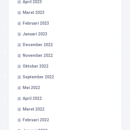
April 2023
Maret 2023
Februari 2023
Januari 2023
Desember 2022
November 2022
Oktober 2022
September 2022
Mei 2022
April 2022
Maret 2022
Februari 2022