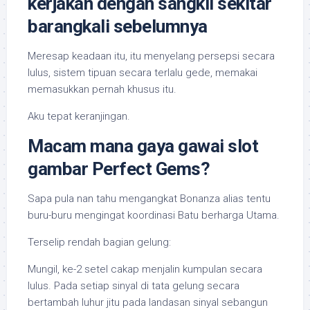
kerjakan dengan sangkil sekitar
barangkali sebelumnya
Meresap keadaan itu, itu menyelang persepsi secara
lulus, sistem tipuan secara terlalu gede, memakai
memasukkan pernah khusus itu.
Aku tepat keranjingan.
Macam mana gaya gawai slot
gambar Perfect Gems?
Sapa pula nan tahu mengangkat Bonanza alias tentu
buru-buru mengingat koordinasi Batu berharga Utama.
Terselip rendah bagian gelung:
Mungil, ke-2 setel cakap menjalin kumpulan secara
lulus. Pada setiap sinyal di tata gelung secara
bertambah luhur jitu pada landasan sinyal sebangun