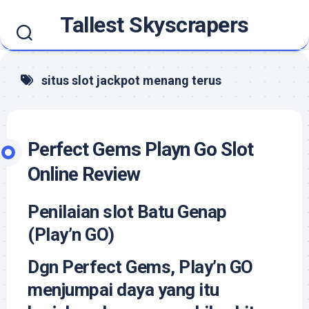
Skip
Tallest Skyscrapers
to
content
situs slot jackpot menang terus
Perfect Gems Playn Go Slot
Online Review
Penilaian slot Batu Genap
(Play’n GO)
Dgn Perfect Gems, Play’n GO
menjumpai daya yang itu