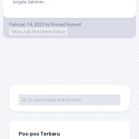
segala taksiran. …
Februari 14, 2023
by
Ronald Russell
Situs Judi Slot Online Gacor
Pos-pos Terbaru