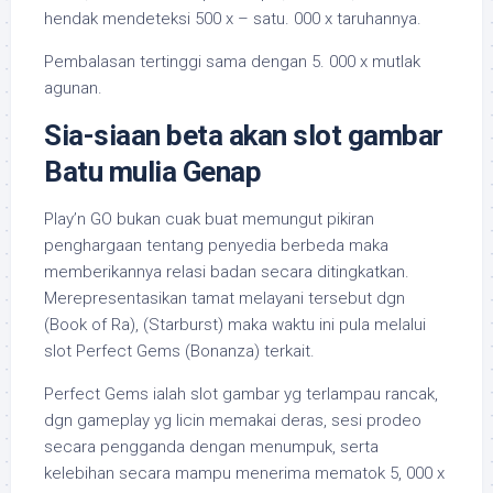
hendak mendeteksi 500 x – satu. 000 x taruhannya.
Pembalasan tertinggi sama dengan 5. 000 x mutlak
agunan.
Sia-siaan beta akan slot gambar
Batu mulia Genap
Play’n GO bukan cuak buat memungut pikiran
penghargaan tentang penyedia berbeda maka
memberikannya relasi badan secara ditingkatkan.
Merepresentasikan tamat melayani tersebut dgn
(Book of Ra), (Starburst) maka waktu ini pula melalui
slot Perfect Gems (Bonanza) terkait.
Perfect Gems ialah slot gambar yg terlampau rancak,
dgn gameplay yg licin memakai deras, sesi prodeo
secara pengganda dengan menumpuk, serta
kelebihan secara mampu menerima mematok 5, 000 x