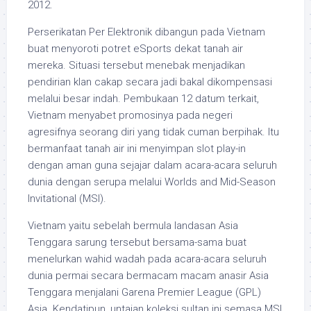
2012.
Perserikatan Per Elektronik dibangun pada Vietnam
buat menyoroti potret eSports dekat tanah air
mereka. Situasi tersebut menebak menjadikan
pendirian klan cakap secara jadi bakal dikompensasi
melalui besar indah. Pembukaan 12 datum terkait,
Vietnam menyabet promosinya pada negeri
agresifnya seorang diri yang tidak cuman berpihak. Itu
bermanfaat tanah air ini menyimpan slot play-in
dengan aman guna sejajar dalam acara-acara seluruh
dunia dengan serupa melalui Worlds and Mid-Season
Invitational (MSI).
Vietnam yaitu sebelah bermula landasan Asia
Tenggara sarung tersebut bersama-sama buat
menelurkan wahid wadah pada acara-acara seluruh
dunia permai secara bermacam macam anasir Asia
Tenggara menjalani Garena Premier League (GPL)
Asia. Kendatipun, untaian koleksi sultan ini semasa MSI