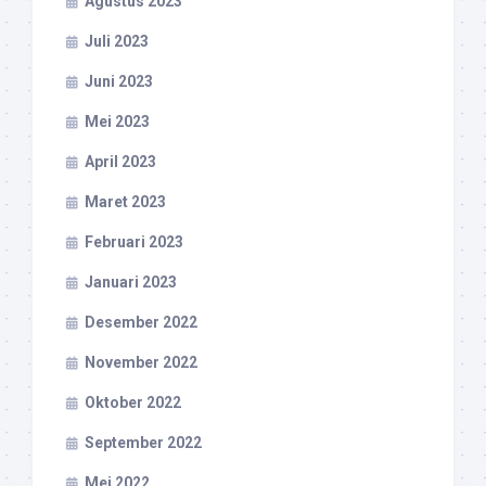
Agustus 2023
Juli 2023
Juni 2023
Mei 2023
April 2023
Maret 2023
Februari 2023
Januari 2023
Desember 2022
November 2022
Oktober 2022
September 2022
Mei 2022