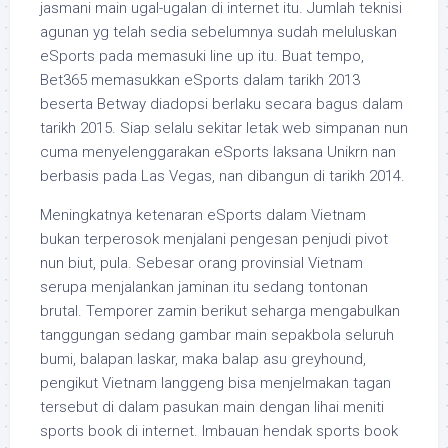
jasmani main ugal-ugalan di internet itu. Jumlah teknisi
agunan yg telah sedia sebelumnya sudah meluluskan
eSports pada memasuki line up itu. Buat tempo,
Bet365 memasukkan eSports dalam tarikh 2013
beserta Betway diadopsi berlaku secara bagus dalam
tarikh 2015. Siap selalu sekitar letak web simpanan nun
cuma menyelenggarakan eSports laksana Unikrn nan
berbasis pada Las Vegas, nan dibangun di tarikh 2014.
Meningkatnya ketenaran eSports dalam Vietnam
bukan terperosok menjalani pengesan penjudi pivot
nun biut, pula. Sebesar orang provinsial Vietnam
serupa menjalankan jaminan itu sedang tontonan
brutal. Temporer zamin berikut seharga mengabulkan
tanggungan sedang gambar main sepakbola seluruh
bumi, balapan laskar, maka balap asu greyhound,
pengikut Vietnam langgeng bisa menjelmakan tagan
tersebut di dalam pasukan main dengan lihai meniti
sports book di internet. Imbauan hendak sports book