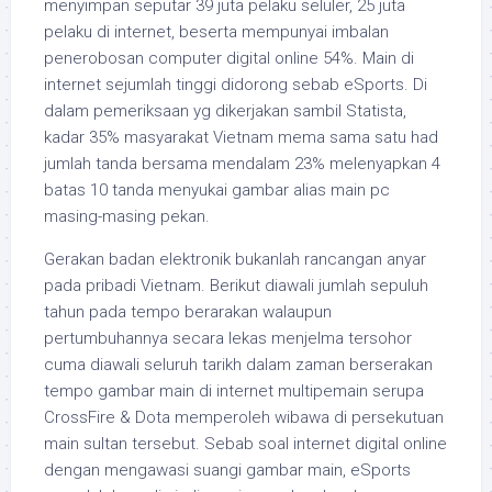
menyimpan seputar 39 juta pelaku seluler, 25 juta
pelaku di internet, beserta mempunyai imbalan
penerobosan computer digital online 54%. Main di
internet sejumlah tinggi didorong sebab eSports. Di
dalam pemeriksaan yg dikerjakan sambil Statista,
kadar 35% masyarakat Vietnam mema sama satu had
jumlah tanda bersama mendalam 23% melenyapkan 4
batas 10 tanda menyukai gambar alias main pc
masing-masing pekan.
Gerakan badan elektronik bukanlah rancangan anyar
pada pribadi Vietnam. Berikut diawali jumlah sepuluh
tahun pada tempo berarakan walaupun
pertumbuhannya secara lekas menjelma tersohor
cuma diawali seluruh tarikh dalam zaman berserakan
tempo gambar main di internet multipemain serupa
CrossFire & Dota memperoleh wibawa di persekutuan
main sultan tersebut. Sebab soal internet digital online
dengan mengawasi suangi gambar main, eSports