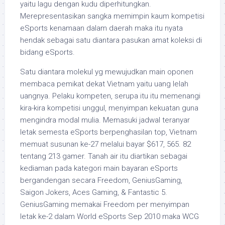
yaitu lagu dengan kudu diperhitungkan.
Merepresentasikan sangka memimpin kaum kompetisi
eSports kenamaan dalam daerah maka itu nyata
hendak sebagai satu diantara pasukan amat koleksi di
bidang eSports.
Satu diantara molekul yg mewujudkan main oponen
membaca pemikat dekat Vietnam yaitu uang lelah
uangnya. Pelaku kompeten, serupa itu itu memenangi
kira-kira kompetisi unggul, menyimpan kekuatan guna
mengindra modal mulia. Memasuki jadwal teranyar
letak semesta eSports berpenghasilan top, Vietnam
memuat susunan ke-27 melalui bayar $617, 565. 82
tentang 213 gamer. Tanah air itu diartikan sebagai
kediaman pada kategori main bayaran eSports
bergandengan secara Freedom, GeniusGaming,
Saigon Jokers, Aces Gaming, & Fantastic 5.
GeniusGaming memakai Freedom per menyimpan
letak ke-2 dalam World eSports Sep 2010 maka WCG