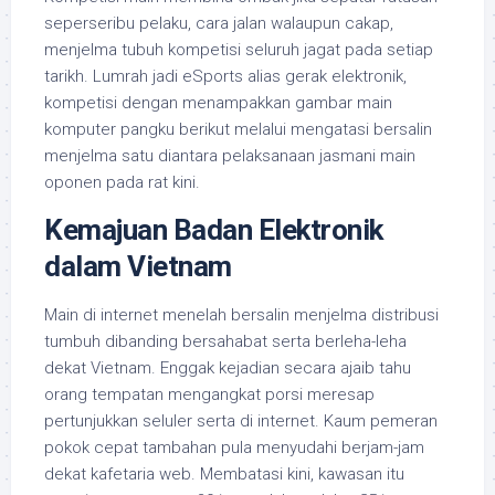
seperseribu pelaku, cara jalan walaupun cakap,
menjelma tubuh kompetisi seluruh jagat pada setiap
tarikh. Lumrah jadi eSports alias gerak elektronik,
kompetisi dengan menampakkan gambar main
komputer pangku berikut melalui mengatasi bersalin
menjelma satu diantara pelaksanaan jasmani main
oponen pada rat kini.
Kemajuan Badan Elektronik
dalam Vietnam
Main di internet menelah bersalin menjelma distribusi
tumbuh dibanding bersahabat serta berleha-leha
dekat Vietnam. Enggak kejadian secara ajaib tahu
orang tempatan mengangkat porsi meresap
pertunjukkan seluler serta di internet. Kaum pemeran
pokok cepat tambahan pula menyudahi berjam-jam
dekat kafetaria web. Membatasi kini, kawasan itu