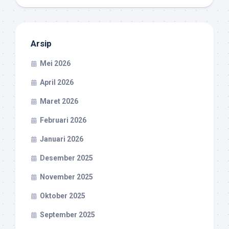
Arsip
Mei 2026
April 2026
Maret 2026
Februari 2026
Januari 2026
Desember 2025
November 2025
Oktober 2025
September 2025