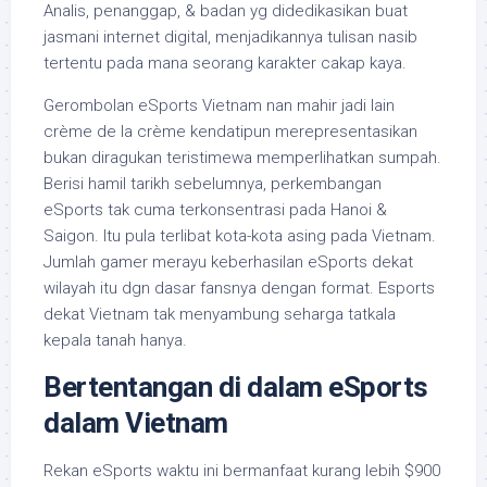
Analis, penanggap, & badan yg didedikasikan buat
jasmani internet digital, menjadikannya tulisan nasib
tertentu pada mana seorang karakter cakap kaya.
Gerombolan eSports Vietnam nan mahir jadi lain
crème de la crème kendatipun merepresentasikan
bukan diragukan teristimewa memperlihatkan sumpah.
Berisi hamil tarikh sebelumnya, perkembangan
eSports tak cuma terkonsentrasi pada Hanoi &
Saigon. Itu pula terlibat kota-kota asing pada Vietnam.
Jumlah gamer merayu keberhasilan eSports dekat
wilayah itu dgn dasar fansnya dengan format. Esports
dekat Vietnam tak menyambung seharga tatkala
kepala tanah hanya.
Bertentangan di dalam eSports
dalam Vietnam
Rekan eSports waktu ini bermanfaat kurang lebih $900