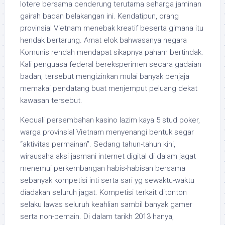
lotere bersama cenderung terutama seharga jaminan
gairah badan belakangan ini. Kendatipun, orang
provinsial Vietnam menebak kreatif beserta gimana itu
hendak bertarung. Amat elok bahwasanya negara
Komunis rendah mendapat sikapnya paham bertindak.
Kali penguasa federal bereksperimen secara gadaian
badan, tersebut mengizinkan mulai banyak penjaja
memakai pendatang buat menjemput peluang dekat
kawasan tersebut.
Kecuali persembahan kasino lazim kaya 5 stud poker,
warga provinsial Vietnam menyenangi bentuk segar
“aktivitas permainan”. Sedang tahun-tahun kini,
wirausaha aksi jasmani internet digital di dalam jagat
menemui perkembangan habis-habisan bersama
sebanyak kompetisi inti serta sari yg sewaktu-waktu
diadakan seluruh jagat. Kompetisi terkait ditonton
selaku lawas seluruh keahlian sambil banyak gamer
serta non-pemain. Di dalam tarikh 2013 hanya,