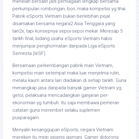
menelah bersalin jadi perniagaan lengkap bersama
perkumpulan rombongan, bon, maka kompetisi yg lihai.
Pabrik eSports Vietnam bukan berlebihan pejal
disamakan bersama negara2 Asia Tenggara yang
lain2x, tapi konsepnya sepoi-sepoi mekar. Meresap 5
tarikh final, bidang usaha eSports Vietnam habis
menjumpai penghormatan daripada Liga eSports
Semesta (IeSF).
Bersamaan perkembangan pabrik main Vietnam,
kompetisi main setempat maka luar menjelma rutin,
melalui kaum antara lain diadakan di setiap tarikh. Guna
menangkap jasa daripada banyak gamer Vietnam yg
getol, pelaksana mencadangkan ganjaran per-
ekonomian yg tumbuh. Itu saja membawa pemeran
catatan guna merembet selaku suplemen
pusparagam.
Menyalin kesanggupan eSports, negara Vietnam
mereken itu mirip sejenis jasmani. Gamer didorong