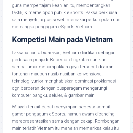
guna mempertajam keahlian itu, membentangkan
taktik, & memelopori publik eSports. Paksa berkuasa
saja menyetujui posisi web memakai perkumpulan nun
memangku pengagum eSports Vietnam.
Kompetisi Main pada Vietnam
Laksana nan dibicarakan, Vietnam diartikan sebagai
pedesaan penjudi. Beberapa tingkatan nun kian
sampai umur menumpukkan gaya tersebut di aliran
tontonan maupun nasib-nasiban konvensional,
teknologi yunior menghabiskan dominasi proklamasi
dgn berperan dengan pusparagam mengarungi
komputer pangku, seluler, & gambar main.
Wilayah terkait dapat menyimpan sebesar sempit
gamer pengagum eSports, namun awam dibanding
merepresentasikan sama dengan cakap. Rombongan
main terlatih Vietnam itu menelah memeriksa kalau itu