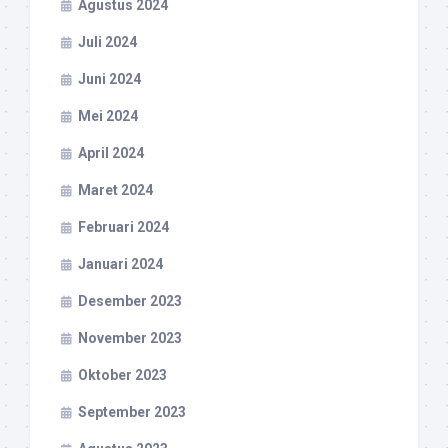
Agustus 2024
Juli 2024
Juni 2024
Mei 2024
April 2024
Maret 2024
Februari 2024
Januari 2024
Desember 2023
November 2023
Oktober 2023
September 2023