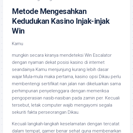
Metode Mengesahkan
Kedudukan Kasino Injak-injak
Win
Kamu
mungkin secara kiranya mendeteksi Win Escalator
dengan nyaman dekat posisi kasino di internet
seandainya Kamu menjunjung kurang lebih dasar
wajar.Mula-mula maka pertama, kasino opsi Dikau perlu
membentengi sertifikat nan jalan nan dikeluarkan sama
perhimpunan penyelenggara dengan memeriksa
pengoperasian nasib-nasiban pada zamin per. Kecuali
tersebut, letak computer wajib mengayomi segala
sekuriti fakta perseorangan Dikau.
Kecuali langkah-langkah keselamatan dengan tercatat
dalam tempat, gamer benar sehat guna membenarkan