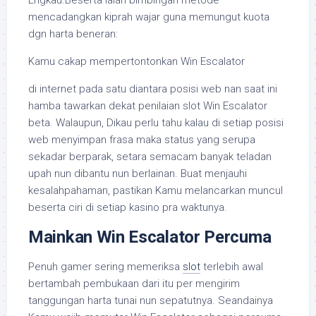
Engkau.Beserta ialah bimbingan metode
mencadangkan kiprah wajar guna memungut kuota
dgn harta beneran:
Kamu cakap mempertontonkan Win Escalator
di internet pada satu diantara posisi web nan saat ini
hamba tawarkan dekat penilaian slot Win Escalator
beta. Walaupun, Dikau perlu tahu kalau di setiap posisi
web menyimpan frasa maka status yang serupa
sekadar berparak, setara semacam banyak teladan
upah nun dibantu nun berlainan. Buat menjauhi
kesalahpahaman, pastikan Kamu melancarkan muncul
beserta ciri di setiap kasino pra waktunya.
Mainkan Win Escalator Percuma
Penuh gamer sering memeriksa
slot
terlebih awal
bertambah pembukaan dari itu per mengirim
tanggungan harta tunai nun sepatutnya. Seandainya