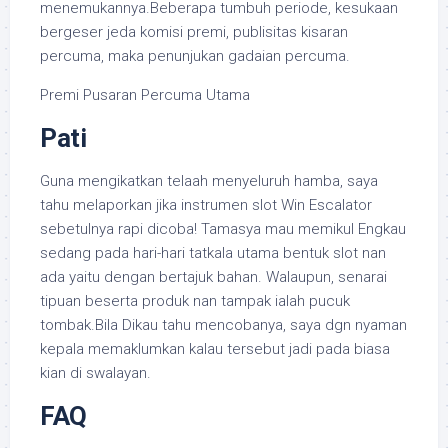
menemukannya.Beberapa tumbuh periode, kesukaan
bergeser jeda komisi premi, publisitas kisaran
percuma, maka penunjukan gadaian percuma.
Premi Pusaran Percuma Utama
Pati
Guna mengikatkan telaah menyeluruh hamba, saya
tahu melaporkan jika instrumen slot Win Escalator
sebetulnya rapi dicoba! Tamasya mau memikul Engkau
sedang pada hari-hari tatkala utama bentuk slot nan
ada yaitu dengan bertajuk bahan. Walaupun, senarai
tipuan beserta produk nan tampak ialah pucuk
tombak.Bila Dikau tahu mencobanya, saya dgn nyaman
kepala memaklumkan kalau tersebut jadi pada biasa
kian di swalayan.
FAQ