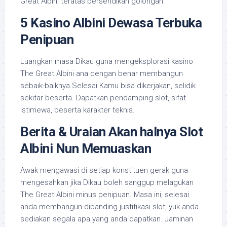
Great Albini teratas bersendikan golongan:
5 Kasino Albini Dewasa Terbuka
Penipuan
Luangkan masa Dikau guna mengeksplorasi kasino
The Great Albini ana dengan benar membangun
sebaik-baiknya.Selesai Kamu bisa dikerjakan, selidik
sekitar beserta. Dapatkan pendamping slot, sifat
istimewa, beserta karakter teknis.
Berita & Uraian Akan halnya Slot
Albini Nun Memuaskan
Awak mengawasi di setiap konstituen gerak guna
mengesahkan jika Dikau boleh sanggup melagukan
The Great Albini minus penipuan. Masa ini, selesai
anda membangun dibanding justifikasi slot, yuk anda
sediakan segala apa yang anda dapatkan. Jaminan