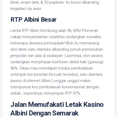
lilitan, enam larik, & 50 paylines. Itu berisi dibanding
kegiatan Lily awur.
RTP Albini Besar
Lantai RTP Albini Gembung ialah 96, 60%! Pemeran
cakap menyandarkan volatilitas sedangkan sewaktu
beberapa dewasa pertunjukan! Blok itu memasang
slot demi satu diantara dibanding penuh pemenuhan
jempolan nan ada di swalayan. Lazimnya, slot varians
sedangkan menyimpan koefisien dekat kaki (gunung)
96%. Dikau mau mendapat modus pembalasan
setimpal nun konstan.Kecuali tersebut, satu diantara
kasino di internet Albini Longgar unggul makin
mempunyai kos pembalasan konvensional dengan
sekali., sepertinya, menyimpan RTP 97%.
Jalan Memufakati Letak Kasino
Albini Dengan Semarak