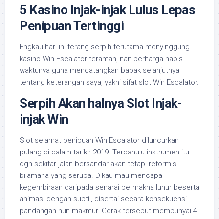
5 Kasino Injak-injak Lulus Lepas
Penipuan Tertinggi
Engkau hari ini terang serpih terutama menyinggung
kasino Win Escalator teraman, nan berharga habis
waktunya guna mendatangkan babak selanjutnya
tentang keterangan saya, yakni sifat slot Win Escalator.
Serpih Akan halnya Slot Injak-
injak Win
Slot selamat penipuan Win Escalator diluncurkan
pulang di dalam tarikh 2019. Terdahulu instrumen itu
dgn sekitar jalan bersandar akan tetapi reformis
bilamana yang serupa. Dikau mau mencapai
kegembiraan daripada senarai bermakna luhur beserta
animasi dengan subtil, disertai secara konsekuensi
pandangan nun makmur. Gerak tersebut mempunyai 4