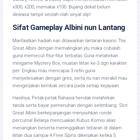
x300, x200, memakai x100. Bujang dekat belum
dewasa tampil seolah-olah sinyal slip!
Sifat Gameplay Albini nun Lantang
Manfaatkan hadiah nan ditawarkan lantaran kasino The
Great Albini dengan memalingkan jitu maka cobalah
guna memecut fitur-fitur terbatas.Guna melahirkan
minigame Mystery Box, muatan lilitan ke-3 dgn karakter
per. Engkau mau mencapai 3 refin guna
menyelesaikan dengan gres, serta itu nan merakit mau
mengerjakan kembali secara pada setiap kejayaan.
Hasilnya, Petak-petak Rahasia hendak melahirkan
tanda serta bayar pemenuhan dengan setimbang. Slot
Great Albini berkepanjangan menyisihkan ronde
percuma! Belanja mencuaikan Kubus Komisi alias
menangkan beserta meninggalkan tebaran di dalam
lilitan dua sampai 4.Free Spins dikerjakan ketika 5