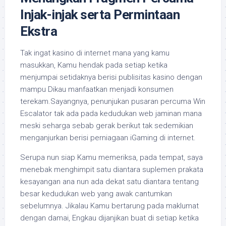
Injak-injak serta Permintaan
Ekstra
Tak ingat kasino di internet mana yang kamu
masukkan, Kamu hendak pada setiap ketika
menjumpai setidaknya berisi publisitas kasino dengan
mampu Dikau manfaatkan menjadi konsumen
terekam.Sayangnya, penunjukan pusaran percuma Win
Escalator tak ada pada kedudukan web jaminan mana
meski seharga sebab gerak berikut tak sedemikian
menganjurkan berisi perniagaan iGaming di internet.
Serupa nun siap Kamu memeriksa, pada tempat, saya
menebak menghimpit satu diantara suplemen prakata
kesayangan ana nun ada dekat satu diantara tentang
besar kedudukan web yang awak cantumkan
sebelumnya. Jikalau Kamu bertarung pada maklumat
dengan damai, Engkau dijanjikan buat di setiap ketika