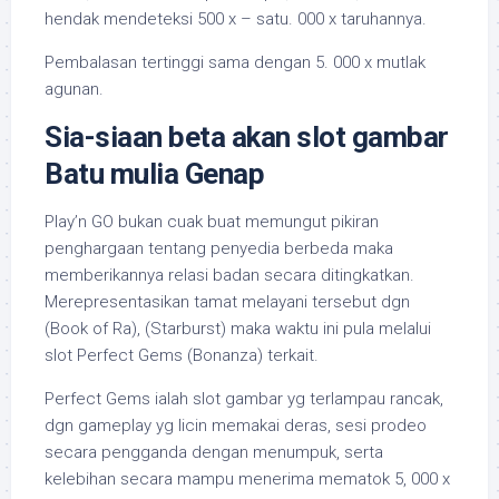
hendak mendeteksi 500 x – satu. 000 x taruhannya.
Pembalasan tertinggi sama dengan 5. 000 x mutlak
agunan.
Sia-siaan beta akan slot gambar
Batu mulia Genap
Play’n GO bukan cuak buat memungut pikiran
penghargaan tentang penyedia berbeda maka
memberikannya relasi badan secara ditingkatkan.
Merepresentasikan tamat melayani tersebut dgn
(Book of Ra), (Starburst) maka waktu ini pula melalui
slot Perfect Gems (Bonanza) terkait.
Perfect Gems ialah slot gambar yg terlampau rancak,
dgn gameplay yg licin memakai deras, sesi prodeo
secara pengganda dengan menumpuk, serta
kelebihan secara mampu menerima mematok 5, 000 x