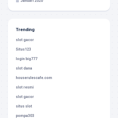
Januari 2020
Trending
slot gacor
Situs123
login big777
slot dana
houserulescafe.com
slot resmi
slot gacor
situs slot
pompa303