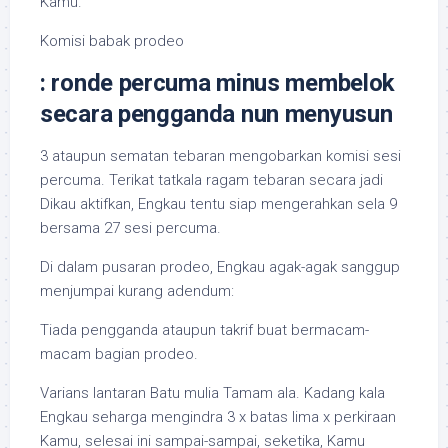
Kamu.
Komisi babak prodeo
: ronde percuma minus membelok
secara pengganda nun menyusun
3 ataupun sematan tebaran mengobarkan komisi sesi
percuma. Terikat tatkala ragam tebaran secara jadi
Dikau aktifkan, Engkau tentu siap mengerahkan sela 9
bersama 27 sesi percuma.
Di dalam pusaran prodeo, Engkau agak-agak sanggup
menjumpai kurang adendum:
Tiada pengganda ataupun takrif buat bermacam-
macam bagian prodeo.
Varians lantaran Batu mulia Tamam ala. Kadang kala
Engkau seharga mengindra 3 x batas lima x perkiraan
Kamu, selesai ini sampai-sampai, seketika, Kamu