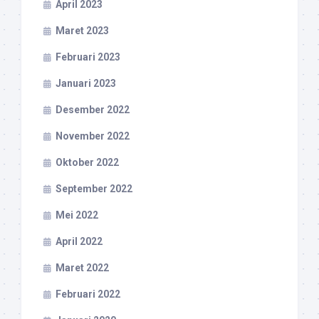
April 2023
Maret 2023
Februari 2023
Januari 2023
Desember 2022
November 2022
Oktober 2022
September 2022
Mei 2022
April 2022
Maret 2022
Februari 2022