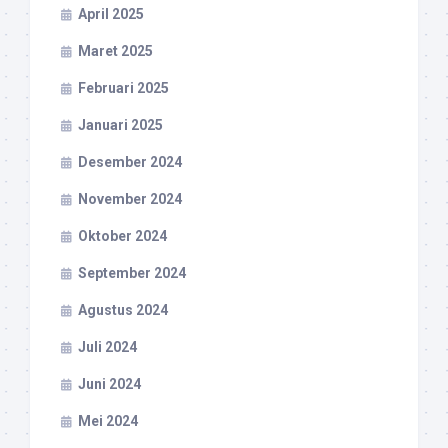
April 2025
Maret 2025
Februari 2025
Januari 2025
Desember 2024
November 2024
Oktober 2024
September 2024
Agustus 2024
Juli 2024
Juni 2024
Mei 2024