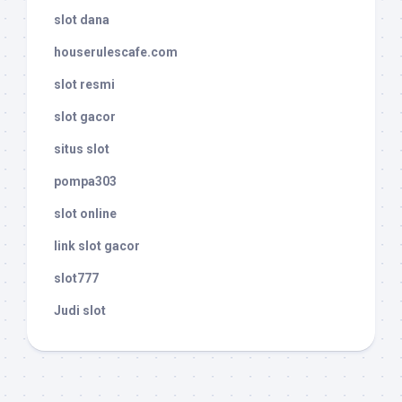
slot dana
houserulescafe.com
slot resmi
slot gacor
situs slot
pompa303
slot online
link slot gacor
slot777
Judi slot