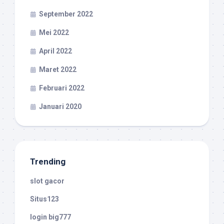
September 2022
Mei 2022
April 2022
Maret 2022
Februari 2022
Januari 2020
Trending
slot gacor
Situs123
login big777