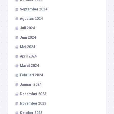
September 2024
Agustus 2024
Juli 2024
Juni 2024
Mei 2024
April 2024
Maret 2024
Februari 2024
Januari 2024
Desember 2023
November 2023
Oktober 2023