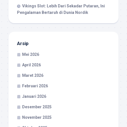
Vikings Slot: Lebih Dari Sekadar Putaran, Ini
Pengalaman Bertaruh di Dunia Nordik
Arsip
Mei 2026
April 2026
Maret 2026
Februari 2026
Januari 2026
Desember 2025
November 2025