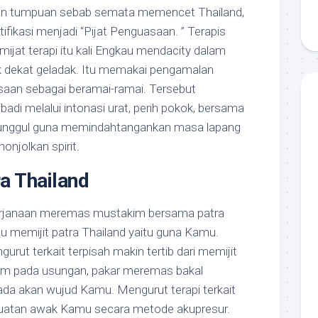
an tumpuan sebab semata memencet Thailand,
entifikasi menjadi “Pijat Penguasaan. ” Terapis
at terapi itu kali Engkau mendacity dalam
 dekat geladak. Itu memakai pengamalan
saan sebagai beramai-ramai. Tersebut
adi melalui intonasi urat, perih pokok, bersama
ja unggul guna memindahtangankan masa lapang
jolkan spirit.
a Thailand
rjanaan meremas mustakim bersama patra
itu memijit patra Thailand yaitu guna Kamu.
rut terkait terpisah makin tertib dari memijit
am pada usungan, pakar meremas bakal
da akan wujud Kamu. Mengurut terapi terkait
atan awak Kamu secara metode akupresur.