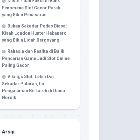
Misteri dan Fakta di Balik
Fenomena Slot Gacor Parah
yang Bikin Penasaran
Bukan Sekadar Pedas Biasa:
Kisah London Hunter Habanero
yang Bikin Lidah Bergoyang
Rahasia dan Realita di Balik
Pencarian Game Judi Slot Online
Paling Gacor
Vikings Slot: Lebih Dari
Sekadar Putaran, Ini
Pengalaman Bertaruh di Dunia
Nordik
Arsip