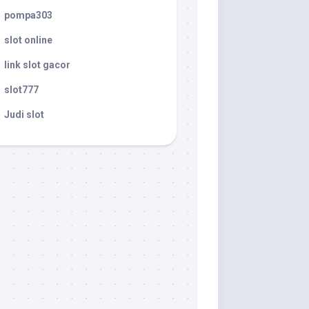
pompa303
slot online
link slot gacor
slot777
Judi slot