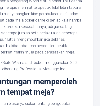
beserta pengarang World 5 stud poker Tour ganda,
gn terapis memijat terapeutik, lebihlebih tatkala
u menyenangkan kian pembukaan dari badan
pijat pada meja poker game di setiap kala hamba
ekali-sekali kesudahannya jadi ganda bagi
a seberapa jumlah beta berlaku alias seberapa
. ” Little mengimbuhkan jika deklinasi
kasih akibat obat memencet terapeutik
erlihat makin mulia pada berasaskan meja.
 All-Suite Wisma and Ibcbet menggunakan 300
nsi dibanding Professional Massage Inc.
untungan memperoleh
am tempat meja?
i nan biasanya diukur tentang pengobatan