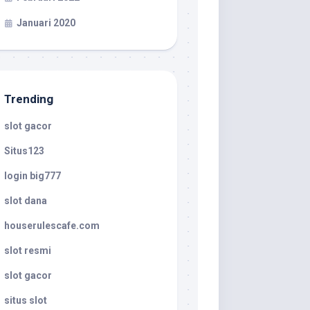
Januari 2020
Trending
slot gacor
Situs123
login big777
slot dana
houserulescafe.com
slot resmi
slot gacor
situs slot