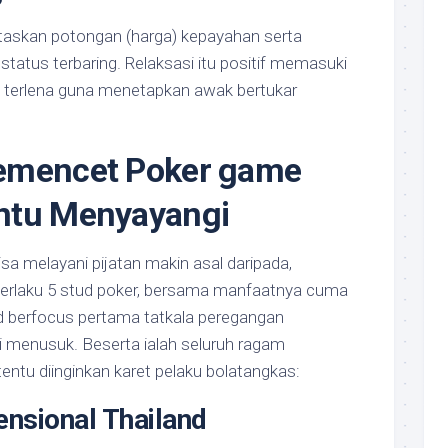
skan potongan (harga) kepayahan serta
atus terbaring. Relaksasi itu positif memasuki
ing terlena guna menetapkan awak bertukar
emencet Poker game
ntu Menyayangi
a melayani pijatan makin asal daripada,
 berlaku 5 stud poker, bersama manfaatnya cuma
nd berfocus pertama tatkala peregangan
 menusuk. Beserta ialah seluruh ragam
entu diinginkan karet pelaku bolatangkas:
nsional Thailand