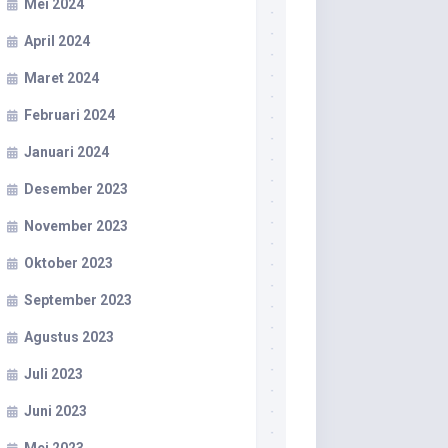
Mei 2024
April 2024
Maret 2024
Februari 2024
Januari 2024
Desember 2023
November 2023
Oktober 2023
September 2023
Agustus 2023
Juli 2023
Juni 2023