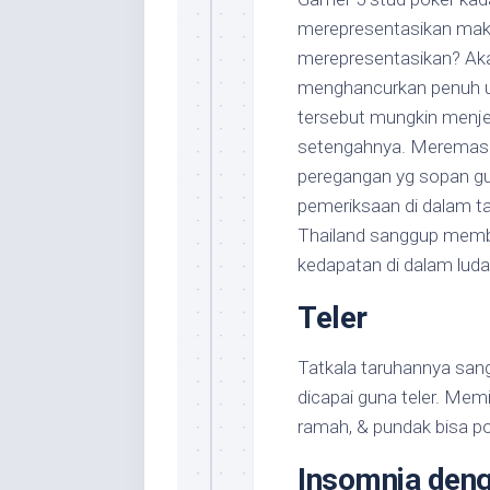
merepresentasikan makin
merepresentasikan? Akan
menghancurkan penuh u
tersebut mungkin menje
setengahnya. Meremas 
peregangan yg sopan g
pemeriksaan di dalam t
Thailand sanggup membu
kedapatan di dalam luda
Teler
Tatkala taruhannya sang
dicapai guna teler. Memi
ramah, & pundak bisa po
Insomnia deng