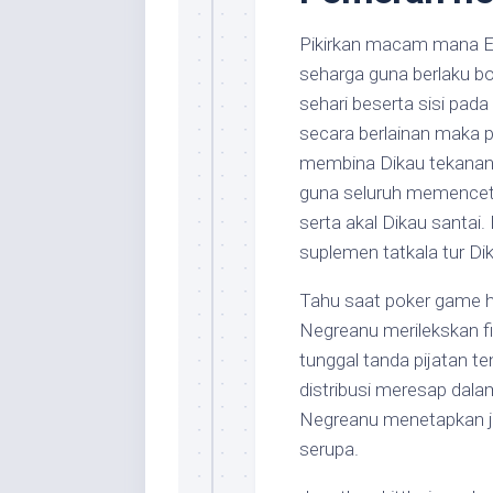
Pikirkan macam mana 
seharga guna berlaku b
sehari beserta sisi pa
secara berlainan maka 
membina Dikau tekanan,
guna seluruh memencet 
serta akal Dikau santai
suplemen tatkala tur Di
Tahu saat poker game h
Negreanu merilekskan f
tunggal tanda pijatan t
distribusi meresap dala
Negreanu menetapkan j
serupa.