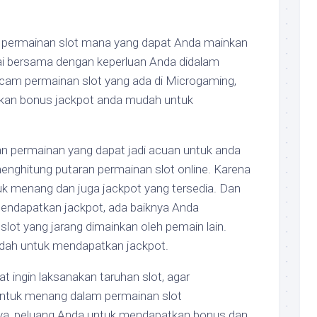
 permainan slot mana yang dapat Anda mainkan
suai bersama dengan keperluan Anda didalam
am permainan slot yang ada di Microgaming,
an bonus jackpot anda mudah untuk
an permainan yang dapat jadi acuan untuk anda
menghitung putaran permainan slot online. Karena
uk menang dan juga jackpot yang tersedia. Dan
dapatkan jackpot, ada baiknya Anda
ot yang jarang dimainkan oleh pemain lain.
dah untuk mendapatkan jackpot.
t ingin laksanakan taruhan slot, agar
ntuk menang dalam permainan slot
nya, peluang Anda untuk mendapatkan bonus dan