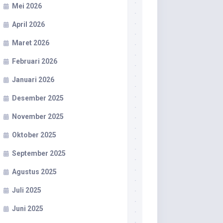
Mei 2026
April 2026
Maret 2026
Februari 2026
Januari 2026
Desember 2025
November 2025
Oktober 2025
September 2025
Agustus 2025
Juli 2025
Juni 2025