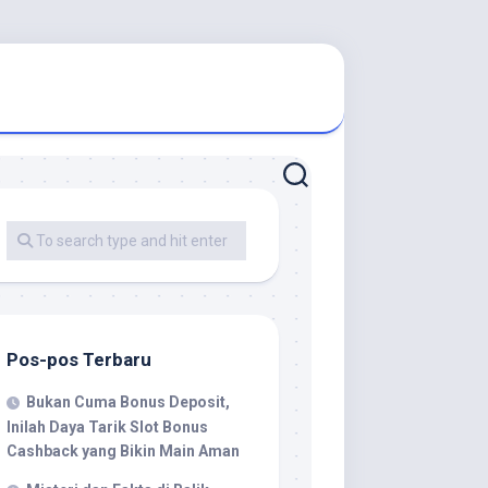
Pos-pos Terbaru
Bukan Cuma Bonus Deposit,
Inilah Daya Tarik Slot Bonus
Cashback yang Bikin Main Aman