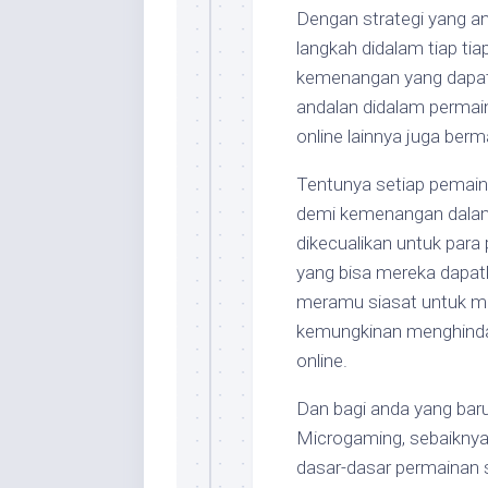
Dengan strategi yang an
langkah didalam tiap tia
kemenangan yang dapat
andalan didalam permain
online lainnya juga berm
Tentunya setiap pemain
demi kemenangan dalam
dikecualikan untuk para 
yang bisa mereka dapat
meramu siasat untuk m
kemungkinan menghindar
online.
Dan bagi anda yang bar
Microgaming, sebaiknya
dasar-dasar permainan s