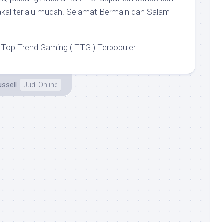
akal terlalu mudah. Selamat Bermain dan Salam
e Top Trend Gaming ( TTG ) Terpopuler…
ssell
Judi Online