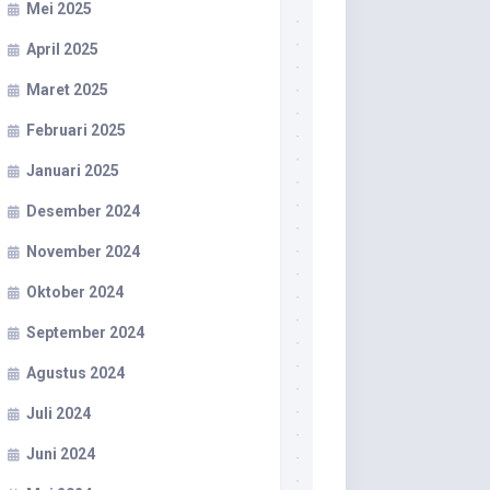
Mei 2025
April 2025
Maret 2025
Februari 2025
Januari 2025
Desember 2024
November 2024
Oktober 2024
September 2024
Agustus 2024
Juli 2024
Juni 2024