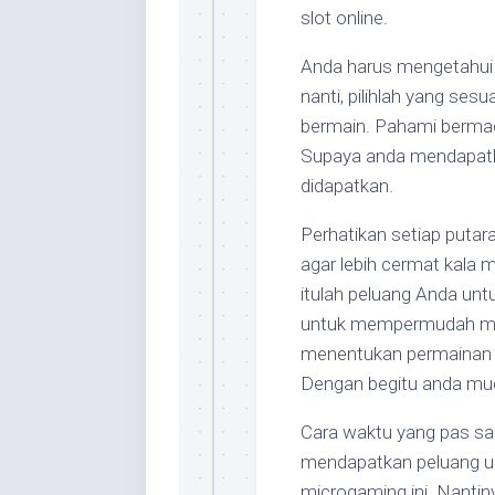
slot online.
Anda harus mengetahui
nanti, pilihlah yang se
bermain. Pahami bermac
Supaya anda mendapatk
didapatkan.
Perhatikan setiap putar
agar lebih cermat kala 
itulah peluang Anda unt
untuk mempermudah men
menentukan permainan sl
Dengan begitu anda mu
Cara waktu yang pas saa
mendapatkan peluang u
microgaming ini. Nanti