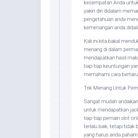
kesempatan Anda untuk 
yakin diri didalam memai
pengetahuan anda menge
kemenangan anda didal
Kali ini kita bakal men
menang di dalam permain
mendapatkan hasil maks
tiap-tiap keuntungan y
memahami cara bertaruh
Trik Menang Untuk Per
Sangat mudah andaikan 
untuk mendapatkan jack
tiap-tiap pemain slot o
terlalu baik, tetapi tida
yang harus anda pahami