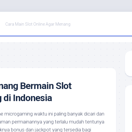
Cara Main Slot Online Agar Menang
ang Bermain Slot
di Indonesia
ne microgaming waktu ini paling banyak dicari dan
 cuman permainannya yang terlalu mudah tentunya
aknya bonus dan jackpot yang tersedia bagi