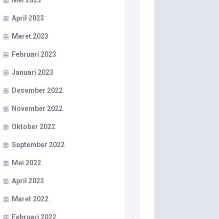
Mei 2023
April 2023
Maret 2023
Februari 2023
Januari 2023
Desember 2022
November 2022
Oktober 2022
September 2022
Mei 2022
April 2022
Maret 2022
Februari 2022